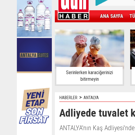
ANA SAYFA
TÜ
KAMPÜS
SPOR
GÜN'ÜN ÜRÜNÜ
Serinlerken karaciğerinizi
bitirmeyin
>
HABERLER
ANTALYA
Adliyede tuvalet k
ANTALYA'nın Kaş Adliyesi'nd