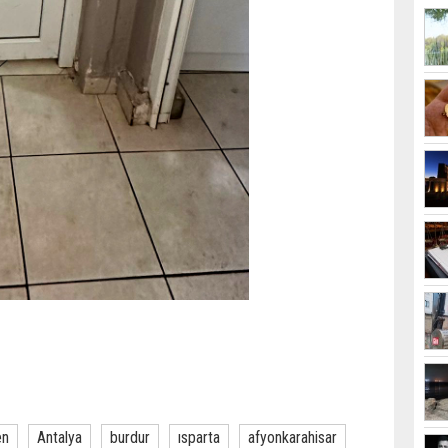
en
Antalya
burdur
ısparta
afyonkarahisar