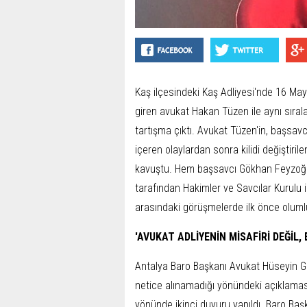
Kaş ilçesindeki Kaş Adliyesi'nde 16 Mayı
giren avukat Hakan Tüzen ile aynı sıra
tartışma çıktı. Avukat Tüzen'in, başsavcı
içeren olaylardan sonra kilidi değiştiril
kavuştu. Hem başsavcı Gökhan Feyzoğlu
tarafından Hakimler ve Savcılar Kurulu il
arasındaki görüşmelerde ilk önce olumlu
'AVUKAT ADLİYENİN MİSAFİRİ DEĞİL, 
Antalya Baro Başkanı Avukat Hüseyin G
netice alınamadığı yönündeki açıklaması
yönünde ikinci duyuru yapıldı. Baro Ba