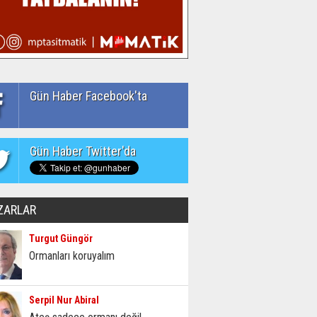
Gün Haber Facebook'ta
Gün Haber Twitter'da
ZARLAR
Turgut Güngör
Ormanları koruyalım
Serpil Nur Abiral