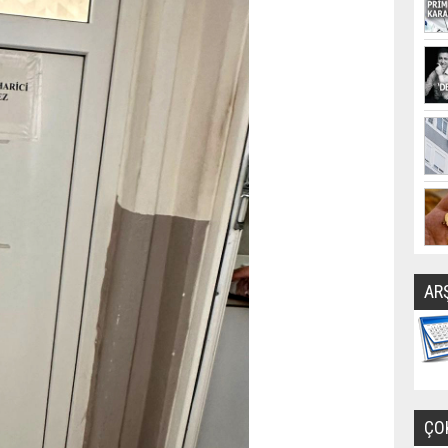
AR
ÇO