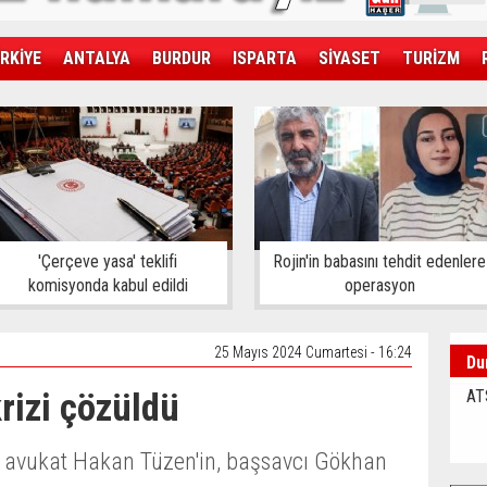
RKİYE
ANTALYA
BURDUR
ISPARTA
SİYASET
TURİZM
SAĞLIK
EKONOMİ
DÜNYA
'Çerçeve yasa' teklifi
Rojin'in babasını tehdit edenlere
komisyonda kabul edildi
operasyon
25 Mayıs 2024 Cumartesi - 16:24
Du
rizi çözüldü
AT
e avukat Hakan Tüzen'in, başsavcı Gökhan