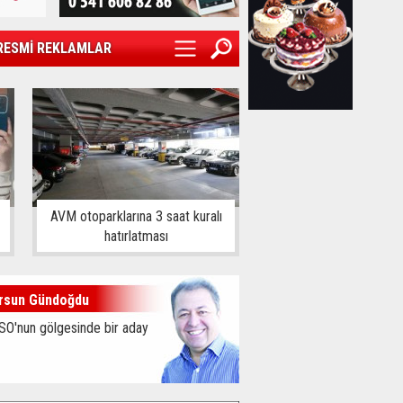
RESMİ REKLAMLAR
AVM otoparklarına 3 saat kuralı
hatırlatması
rsun Gündoğdu
SO'nun gölgesinde bir aday