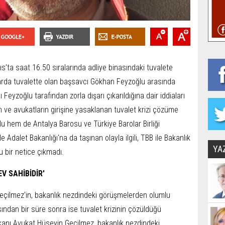
s'ta saat 16.50 sıralarında adliye binasındaki tuvalete
larda tuvalette olan başsavcı Gökhan Feyzoğlu arasında
 Feyzoğlu tarafından zorla dışarı çıkarıldığına dair iddiaları
en ve avukatların girişine yasaklanan tuvalet krizi çözüme
 hem de Antalya Barosu ve Türkiye Barolar Birliği
e Adalet Bakanlığı'na da taşınan olayla ilgili, TBB ile Bakanlık
YA
 bir netice çıkmadı.
EV SAHİBİDİR'
eçilmez'in, bakanlık nezdindeki görüşmelerden olumlu
ndan bir süre sonra ise tuvalet krizinin çözüldüğü
şkanı Avukat Hüseyin Geçilmez, bakanlık nezdindeki