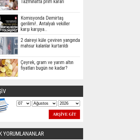
Tazminatta prim kararı
Komisyonda Demirtaş
gerilimi!.. Antalyalı vekiller
karşı karşıya…
2 daireyi küle çeviren yangında
mahsur kalanlar kurtarıldı
Çeyrek, gram ve yarım altın
fiyatları bugün ne kadar?
ŞİV
K YORUMLANANLAR