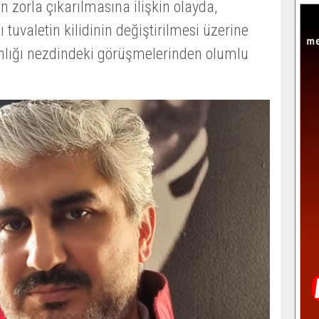
n zorla çıkarılmasına ilişkin olayda,
ı tuvaletin kilidinin değiştirilmesi üzerine
nlığı nezdindeki görüşmelerinden olumlu