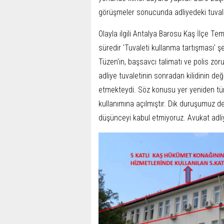
görüşmeler sonucunda adliyedeki tuvaleti
Olayla ilgili Antalya Barosu Kaş İlçe T
süredir 'Tuvaleti kullanma tartışması
Tüzen'in, başsavcı talimatı ve polis zor
adliye tuvaletinin sonradan kilidinin de
etmekteydi. Söz konusu yer yeniden tüm
kullanımına açılmıştır. Dik duruşumuz d
düşünceyi kabul etmiyoruz. Avukat adliye