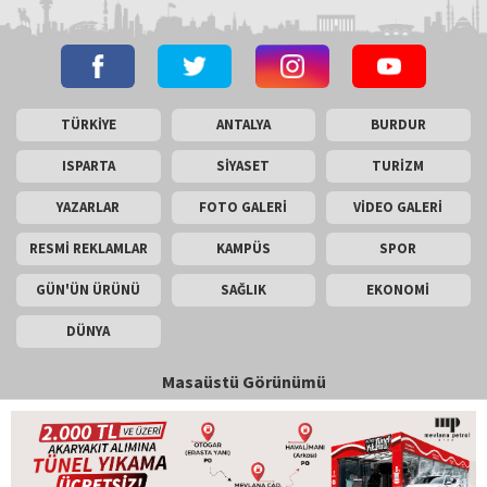
TÜRKİYE
ANTALYA
BURDUR
ISPARTA
SİYASET
TURİZM
YAZARLAR
FOTO GALERİ
VİDEO GALERİ
RESMİ REKLAMLAR
KAMPÜS
SPOR
GÜN'ÜN ÜRÜNÜ
SAĞLIK
EKONOMİ
DÜNYA
Masaüstü Görünümü
İletişim
Künye
Copyright © 2026 Gün Haber