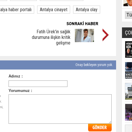
alya haber portalı
Antalya cinayet
Antalya olay
Fatih Ürek'in sağlık
ÇO
durumuna ilişkin kritik
gelişme
Onay bekleyen yorum yok.
ı
r.
ni,