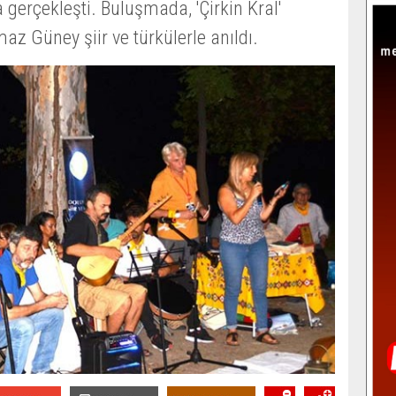
 gerçekleşti. Buluşmada, 'Çirkin Kral'
az Güney şiir ve türkülerle anıldı.