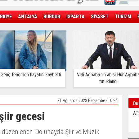
RKİYE
ANTALYA
BURDUR
ISPARTA
SİYASET
TURİZM
SAĞLIK
EKONOMİ
DÜNYA
Genç fenomen hayatını kaybetti
Veli Ağbaba’nın abisi Hür Ağbab
tutuklandı
31 Ağustos 2023 Perşembe - 10:24
Du
şiir gecesi
AT
z düzenlenen 'Dolunayda Şiir ve Müzik