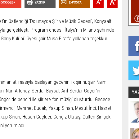
t'ın üstlendiği 'Dolunayda Şiir ve Müzik Gecesi', Konyaaltı
ıyla gerçekleşti. Program öncesi, İtalya'nın Milano şehrinde
e Barış Kulübü üyesi şair Musa Fırat'a yollanan teşekkür
n anlatılmasıyla başlayan gecenin ilk şiirini, şair Naim
, Nuri Altunay, Serdar Baysal, Arif Serdar Göçer'in
YA
üngör de bendiri ile şiirlere fon müziği oluşturdu. Gecede
eğirmenci, Mehmet Budak, Yakup Sinan, Mesut İnci, Hasret
akup Sinan, Hasan Güçlüer, Cengiz Ulutaş, Gülten Şimşek,
ini yorumladı.