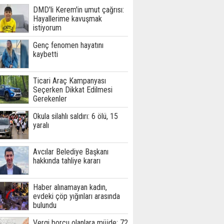
DMD'li Kerem'in umut çağrısı:
Hayallerime kavuşmak
istiyorum
Genç fenomen hayatını
kaybetti
Ticari Araç Kampanyası
Seçerken Dikkat Edilmesi
Gerekenler
Okula silahlı saldırı: 6 ölü, 15
yaralı
Avcılar Belediye Başkanı
hakkında tahliye kararı
Haber alınamayan kadın,
evdeki çöp yığınları arasında
bulundu
Vergi borcu olanlara müjde: 72