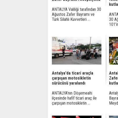
kutla
ANTALYA Valiliği tarafından 30
Ağustos Zafer Bayramı ve
ANTAL
Türk Silahlı Kuvvetleri ...
30 Ağ
101'in
Antalya'da ticari araçla
Anta
çarpışan motosikletin
Zafe
sürücüsü yaralandı
kutla
ANTALYA'nın Döşemealtı
Antal
ilçesinde hafif ticari araç ile
Bayra
çarpışan motosikletin ...
Meyda