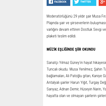
Moderatörlüğünü 29 yıldır şair Musa Fıra
Plajında şair ve şiirseverlerin buluşmas
varlığını devam ettiren Dostluk Sevgi v
plaketi teslim edildi.
MÜZİK EŞLİĞİNDE ŞİİR OKUNDU
Sanatçı Yılmaz Güney'in hayat hikayesini
Tuncalı okudu. Musa Yenilmez, Şahin Tan
bağlamaları, Ali Patoğlu gitarı, Kaniye G
Antalyalı şairler Harun Yiğit, Turgay D
Sarıyaz, Adnan Demir, Hüseyin Narin, Y
hayatta olan ve olmayan şairlerin şiirler