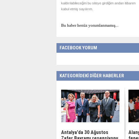
kaldırılabileceğini bu siteye girdiğim andan itibaren
kabul etmiş sayılırım.
Bu haber henüz yorumlanmamış...
FACEBOOK YORUM
KATEGORİDEKİ DİĞER HABERLER
Antalya'da 30 Ağustos
Alan
Zafer Bayramı resepsiyonu
fene