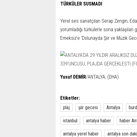
TÜRKÜLER SUSMADI
Yerel ses sanatçıları Serap Zengin, Ed
yorumladığı türkülerle sona yaklaşılan 
Emeksiz'e 'Dolunayda Şiir ve Müzik Geces
Yusuf DEMİR
/ANTALYA, (DHA)
Etiketler:
plaj
şiir gecesi
Antalya
burd
istanbul
antalya haber
haber An
antalya yerel haber
antalya son dak