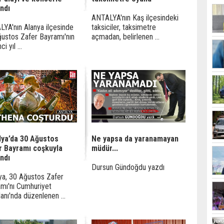
ndı
ANTALYA'nın Kaş ilçesindeki
YA'nın Alanya ilçesinde
taksiciler, taksimetre
ustos Zafer Bayramı'nın
açmadan, belirlenen ...
ci yıl ...
lya’da 30 Ağustos
Ne yapsa da yaranamayan
r Bayramı coşkuyla
müdür...
ndı
Dursun Gündoğdu yazdı
ya, 30 Ağustos Zafer
mı'nı Cumhuriyet
nı'nda düzenlenen ...