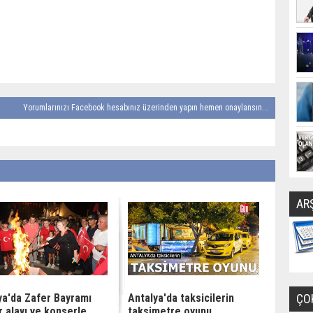
Yorumlarınızı Facebook hesabınız üzerinden yapın hemen onaylansın...
AR
ya'da Zafer Bayramı
Antalya'da taksicilerin
ÇO
r alayı ve konserle
taksimetre oyunu