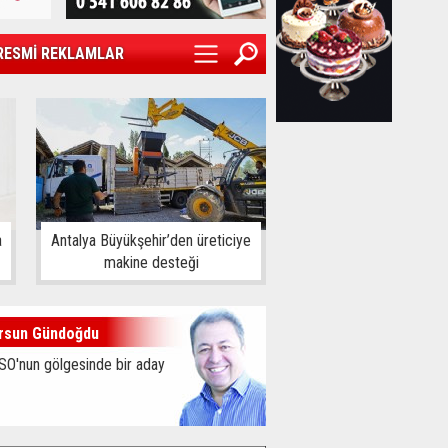
RESMİ REKLAMLAR
a
Antalya Büyükşehir’den üreticiye
makine desteği
rsun Gündoğdu
SO'nun gölgesinde bir aday