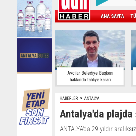
ANA SAYFA
TÜ
KAMPÜS
SPOR
GÜN'ÜN ÜRÜNÜ
Avcılar Belediye Başkanı
hakkında tahliye kararı
>
HABERLER
ANTALYA
Antalya'da plajda 
ANTALYA'da 29 yıldır aralıksı