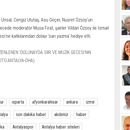
a Ünsal, Cengiz Ulutaş, Asu Göçer, Nusret Özsoy'un
gecede moderatör Musa Fırat, şairler Vildan Özsoy ile İsmail
i'ne katkılarından dolayı 'sarı yazma' hediye etti.
ur
ısparta
afyonkarahisar
ankara
izmir
talya
son dakika haber
akdeniz
haber
ika
Antalyaspor
Antalya haber siteleri