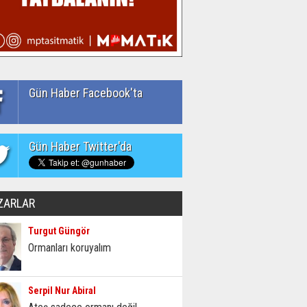
Gün Haber Facebook'ta
Gün Haber Twitter'da
ZARLAR
Turgut Güngör
Ormanları koruyalım
Serpil Nur Abiral