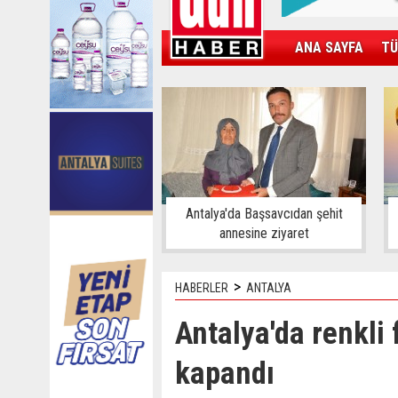
ANA SAYFA
TÜ
KAMPÜS
SPOR
GÜN'ÜN ÜRÜNÜ
Antalya'da Başsavcıdan şehit
annesine ziyaret
>
HABERLER
ANTALYA
Antalya'da renkli 
kapandı