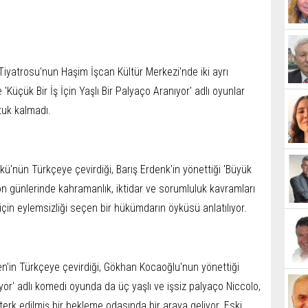
 Tiyatrosu'nun Haşim İşcan Kültür Merkezi'nde iki ayrı
'Küçük Bir İş İçin Yaşlı Bir Palyaço Aranıyor' adlı oyunlar
ltuk kalmadı.
lkü'nün Türkçeye çevirdiği, Barış Erdenk'in yönettiği 'Büyük
 günlerinde kahramanlık, iktidar ve sorumluluk kavramları
için eylemsizliği seçen bir hükümdarın öyküsü anlatılıyor.
en'in Türkçeye çevirdiği, Gökhan Kocaoğlu'nun yönettiği
ıyor' adlı komedi oyunda da üç yaşlı ve işsiz palyaço Niccolo,
n terk edilmiş bir bekleme odasında bir araya geliyor. Eski