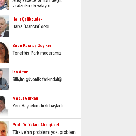
Ateş sadece ormanı değil,
vicdanları da yakıyor...
Halit Çelikbudak
İtalya ‘Mancini‘ dedi
Sude Karataş Geyikci
Teneffüs Park maceramız
İsa Altun
Bilişim güvenlik farkındalığı
Mesut Gürkan
Yeni Başhekim hızlı başladı
Prof. Dr. Yakup Alıcıgüzel
Türkiye’nin problemi yok, problemi