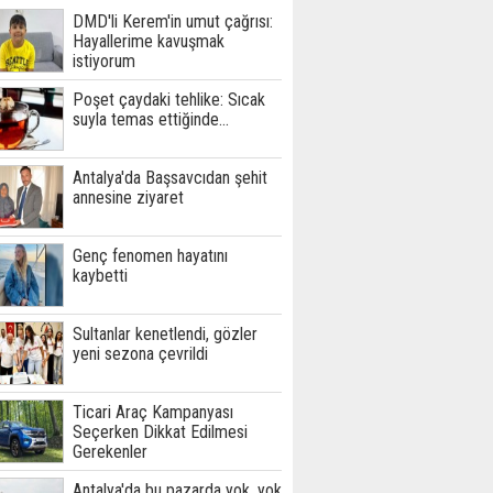
DMD'li Kerem'in umut çağrısı:
Hayallerime kavuşmak
istiyorum
Poşet çaydaki tehlike: Sıcak
suyla temas ettiğinde...
Antalya'da Başsavcıdan şehit
annesine ziyaret
Genç fenomen hayatını
kaybetti
Sultanlar kenetlendi, gözler
yeni sezona çevrildi
Ticari Araç Kampanyası
Seçerken Dikkat Edilmesi
Gerekenler
Antalya'da bu pazarda yok, yok