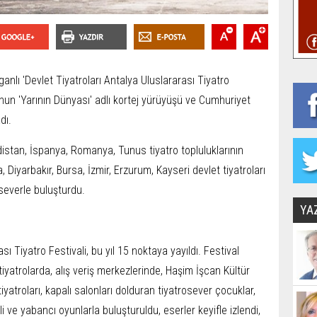
anlı 'Devlet Tiyatroları Antalya Uluslararası Tiyatro
'nun 'Yarının Dünyası' adlı kortej yürüyüşü ve Cumhuriyet
dı.
istan, İspanya, Romanya, Tunus tiyatro topluluklarının
 Diyarbakır, Bursa, İzmir, Erzurum, Kayseri devlet tiyatroları
oseverle buluşturdu.
YA
sı Tiyatro Festivali, bu yıl 15 noktaya yayıldı. Festival
tiyatrolarda, alış veriş merkezlerinde, Haşim İşcan Kültür
iyatroları, kapalı salonları dolduran tiyatrosever çocuklar,
li ve yabancı oyunlarla buluşturuldu, eserler keyifle izlendi,