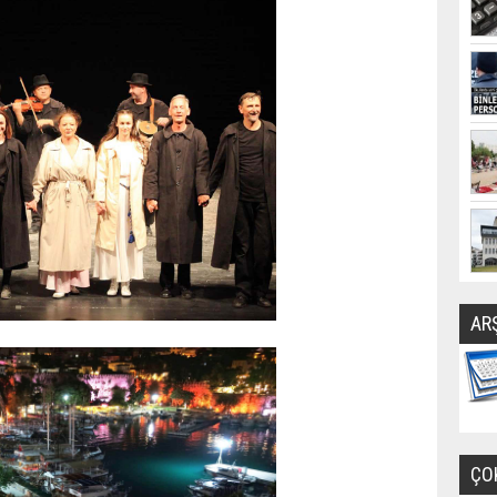
AR
ÇO