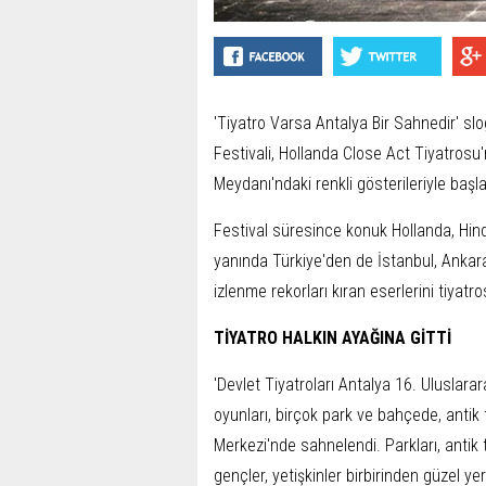
'Tiyatro Varsa Antalya Bir Sahnedir' slog
Festivali, Hollanda Close Act Tiyatrosu
Meydanı'ndaki renkli gösterileriyle başla
Festival süresince konuk Hollanda, Hind
yanında Türkiye'den de İstanbul, Ankara,
izlenme rekorları kıran eserlerini tiyatr
TİYATRO HALKIN AYAĞINA GİTTİ
'Devlet Tiyatroları Antalya 16. Uluslarara
oyunları, birçok park ve bahçede, antik 
Merkezi'nde sahnelendi. Parkları, antik t
gençler, yetişkinler birbirinden güzel yer