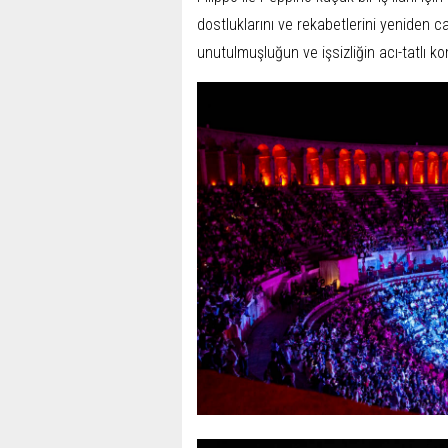
dostluklarını ve rekabetlerini yeniden ca
unutulmuşluğun ve işsizliğin acı-tatlı kom