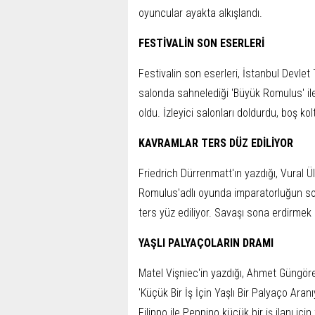
oyuncular ayakta alkışlandı.
FESTİVALİN SON ESERLERİ
Festivalin son eserleri, İstanbul Devlet
salonda sahnelediği 'Büyük Romulus' ile 
oldu. İzleyici salonları doldurdu, boş ko
KAVRAMLAR TERS DÜZ EDİLİYOR
Friedrich Dürrenmatt'ın yazdığı, Vural Ü
Romulus'adlı oyunda imparatorluğun son
ters yüz ediliyor. Savaşı sona erdirmek 
YAŞLI PALYAÇOLARIN DRAMI
Matel Vişniec'in yazdığı, Ahmet Güngör
'Küçük Bir İş İçin Yaşlı Bir Palyaço Aran
Filippo ile Peppino küçük bir iş ilanı içi