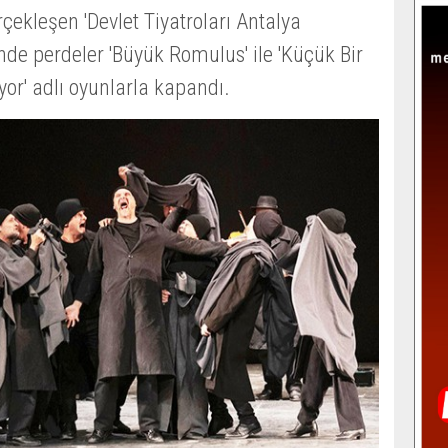
çekleşen 'Devlet Tiyatroları Antalya
'nde perdeler 'Büyük Romulus' ile 'Küçük Bir
ıyor' adlı oyunlarla kapandı.