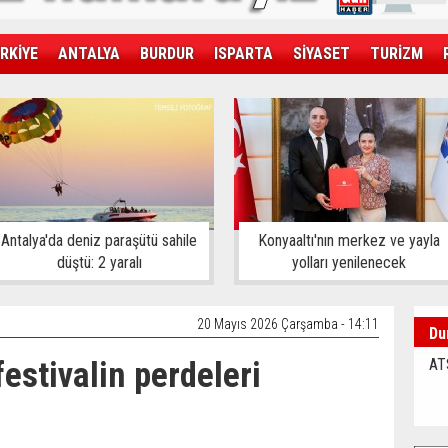
RKİYE
ANTALYA
BURDUR
ISPARTA
SİYASET
TURİZM
SAĞLIK
EKONOMİ
DÜNYA
Antalya'da deniz paraşütü sahile
Konyaaltı'nın merkez ve yayla
düştü: 2 yaralı
yolları yenilenecek
20 Mayıs 2026 Çarşamba - 14:11
Du
festivalin perdeleri
AT