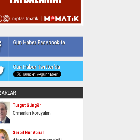
Gün Haber Facebook'ta
Gün Haber Twitter'da
ZARLAR
Turgut Güngör
Ormanları koruyalım
Serpil Nur Abiral