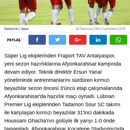
Haberler / Spor
24 Temmuz 2021 Cumartesi 12:07
PAYLAŞ
Süper Lig ekiplerinden Fraport TAV Antalyaspor,
yeni sezon hazırlıklarına Afyonkarahisar kampında
devam ediyor. Teknik direktör Ersun Yanal
yönetiminde antrenmanlarını sürdüren kırmızı
beyazlılar sezon öncesi 3'üncü etap çalışmalarında
Afyonkarahisar'da hazırlık maçı oynadı. Lübnan
Premier Lig ekiplerinden Tadamon Sour SC takımı
ile karşılaşan kırmızı beyazlılar 31'inci dakikada
Houssam Ghacha'nın golüyle ilk yarıyı 1-0 önde
tamamladı. Afyonkarahisar Kocatepe Stadyumu'nda