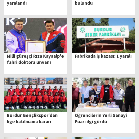
yaralandı
bulundu
Milli güreşçi Rıza Kayaalp'e
Fabrikada iş kazası: 1 yaralı
fahri doktora unvanı
Burdur Gençlikspor'dan
Öğrencilerin Yerli Sanayi
lige katılmama kararı
Fuarı ilgi gördü