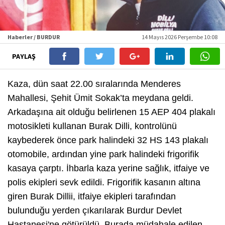
Haberler / BURDUR
14 Mayıs 2026 Perşembe 10:08
PAYLAŞ
Kaza, dün saat 22.00 sıralarında Menderes
Mahallesi, Şehit Ümit Sokak’ta meydana geldi.
Arkadaşına ait olduğu belirlenen 15 AEP 404 plakalı
motosikleti kullanan Burak Dilli, kontrolünü
kaybederek önce park halindeki 32 HS 143 plakalı
otomobile, ardından yine park halindeki frigorifik
kasaya çarptı. İhbarla kaza yerine sağlık, itfaiye ve
polis ekipleri sevk edildi. Frigorifik kasanın altına
giren Burak Dillii, itfaiye ekipleri tarafından
bulunduğu yerden çıkarılarak Burdur Devlet
Hastanesi'ne götürüldü. Burada müdahale edilen