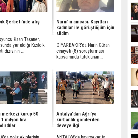
cık Şerbeti'nde afiş
Narin'in amcası: Kayıtları
kadınlar ile görüştüğüm için
sildim
oyuncu Kaan Taşaner,
sunda yer aldığı Kızılcık
DİYARBAKIR'da Narin Güran
i dizisinin ...
cinayeti (8) soruşturması
kapsamında tutuklanan ...
ı merkezi kurup 50
Antalya'dan Ağrı'ya
i 1 milyon lira
kurbanlık gönderilen
dırdılar
deveye ilgi
'da polis ekiplerinin
ANTALYA'da hayırsever iş