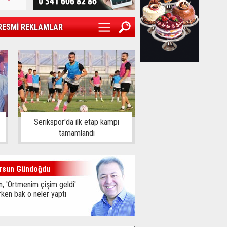
RESMİ REKLAMLAR
Serikspor'da ilk etap kampı
tamamlandı
rsun Gündoğdu
, 'Örtmenim çişim geldi'
ken bak o neler yaptı