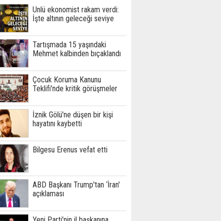
Ünlü ekonomist rakam verdi:
İşte altının geleceği seviye
Tartışmada 15 yaşındaki
Mehmet kalbinden bıçaklandı
Çocuk Koruma Kanunu
Teklifi'nde kritik görüşmeler
İznik Gölü'ne düşen bir kişi
hayatını kaybetti
Bilgesu Erenus vefat etti
ABD Başkanı Trump'tan ‘İran'
açıklaması
Yeni Parti'nin il başkanına