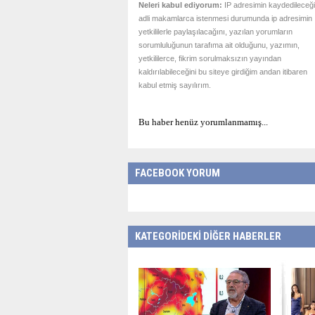
Neleri kabul ediyorum:
IP adresimin kaydedileceği
adli makamlarca istenmesi durumunda ip adresimin
yetkililerle paylaşılacağını, yazılan yorumların
sorumluluğunun tarafıma ait olduğunu, yazımın,
yetkililerce, fikrim sorulmaksızın yayından
kaldırılabileceğini bu siteye girdiğim andan itibaren
kabul etmiş sayılırım.
Bu haber henüz yorumlanmamış...
FACEBOOK YORUM
KATEGORİDEKİ DİĞER HABERLER