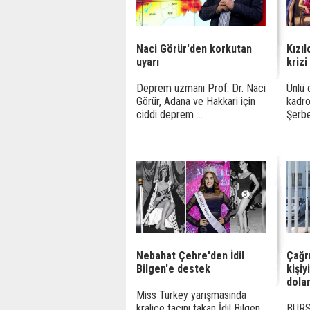
Naci Görür'den korkutan
Kızıl
uyarı
krizi
Deprem uzmanı Prof. Dr. Naci
Ünlü 
Görür, Adana ve Hakkari için
kadro
ciddi deprem ...
Şerbet
Nebahat Çehre'den İdil
Çağr
Bilgen'e destek
kişiy
dolan
Miss Turkey yarışmasında
kraliçe tacını takan İdil Bilgen,
BURSA