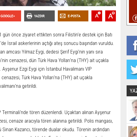
1 gün önce ziyaret ettikten sonra Filistin'e destek için Batı
l'de İsrail askerlerinin açtığı ateş sonucu başından vuruldu.
n amcası Yılmaz Eygi, dedesi Şerif Eygi'nin yanı sıra
i'nin cenazesi, dün Türk Hava Yolları'na (THY) ait uçakla
. Ayşenur Ezgi Eygi için İstanbul Havalimanı VIP
n cenazesi, Türk Hava Yolları'na (THY) ait uçakla
imanı'na getirildi.
YA
IP Terminali'nde tören düzenlendi. Uçaktan alınan Ayşenur
zesi, cenaze aracıyla tören alanına getirildi. Polis mangası,
sü Sinan Kazancı, törende dualar okudu. Törenin ardından