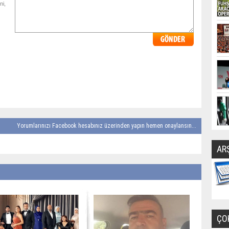
ni,
Yorumlarınızı Facebook hesabınız üzerinden yapın hemen onaylansın...
AR
ÇO