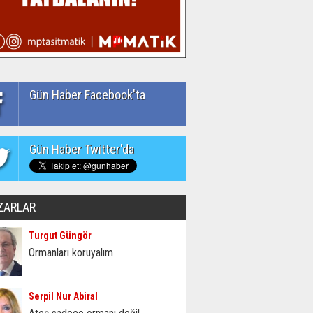
Gün Haber Facebook'ta
Gün Haber Twitter'da
ZARLAR
Turgut Güngör
Ormanları koruyalım
Serpil Nur Abiral