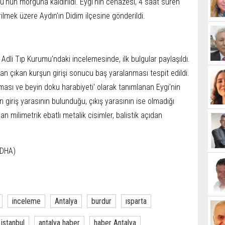
mu'nun morguna kaldırıldı. Eygi'nin cenazesi, 4 saat süren
ilmek üzere Aydın'ın Didim ilçesine gönderildi.
Adli Tıp Kurumu'ndaki incelemesinde, ilk bulgular paylaşıldı.
htan çıkan kurşun girişi sonucu baş yaralanması tespit edildi.
aması ve beyin doku harabiyeti' olarak tanımlanan Eygi'nin
n giriş yarasının bulunduğu, çıkış yarasının ise olmadığı
nan milimetrik ebatlı metalik cisimler, balistik açıdan
(DHA)
inceleme
Antalya
burdur
ısparta
istanbul
antalya haber
haber Antalya