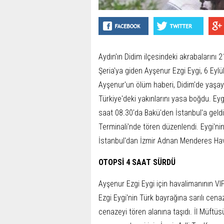
Aydın'ın Didim ilçesindeki akrabalarını 2
Şeria'ya giden Ayşenur Ezgi Eygi, 6 Eylü
Ayşenur'un ölüm haberi, Didim'de yaşaya
Türkiye'deki yakınlarını yasa boğdu. Eyg
saat 08.30'da Bakü'den İstanbul'a geldi
Terminali'nde tören düzenlendi. Eygi'ni
İstanbul'dan İzmir Adnan Menderes Haval
OTOPSİ 4 SAAT SÜRDÜ
Ayşenur Ezgi Eygi için havalimanının V
Ezgi Eygi'nin Türk bayrağına sarılı cena
cenazeyi tören alanına taşıdı. İl Müftü