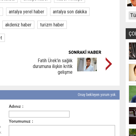
r
antalya yerel haber
antalya son dakika
akdeniz haber
turizm haber
ÇO
et
Fatih Ürek'in sağlık
durumuna ilişkin kritik
gelişme
Onay bekleyen yorum yok.
ı
r.