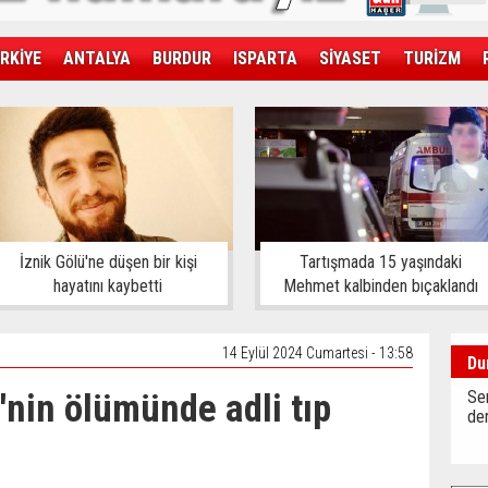
RKİYE
ANTALYA
BURDUR
ISPARTA
SİYASET
TURİZM
SAĞLIK
EKONOMİ
DÜNYA
İznik Gölü'ne düşen bir kişi
Tartışmada 15 yaşındaki
hayatını kaybetti
Mehmet kalbinden bıçaklandı
14 Eylül 2024 Cumartesi - 13:58
Du
'nin ölümünde adli tıp
Sen
der