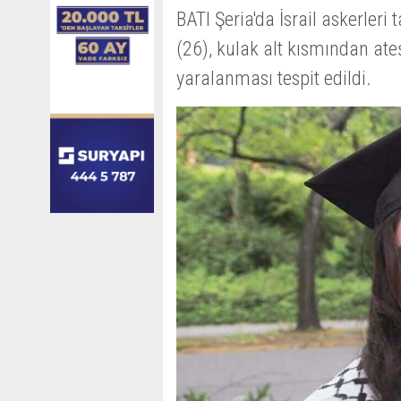
BATI Şeria'da İsrail askerleri
(26), kulak alt kısmından ate
yaralanması tespit edildi.