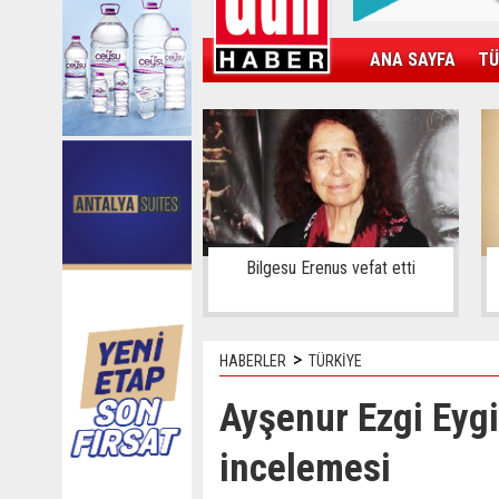
ANA SAYFA
TÜ
KAMPÜS
SPOR
GÜN'ÜN ÜRÜNÜ
Bilgesu Erenus vefat etti
>
HABERLER
TÜRKİYE
Ayşenur Ezgi Eygi
incelemesi