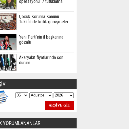
operasyonu: 7 tutuklama
Çocuk Koruma Kanunu
Teklifi'nde kritik görüşmeler
Yeni Parti'nin il başkanına
gözaltı
Akaryakıt fiyatlarında son
durum
ŞİV
K YORUMLANANLAR