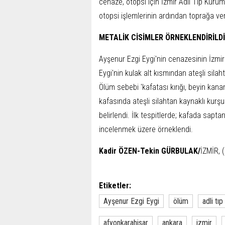
cenaze, otopsi için İzmir Adli Tıp Kuru
otopsi işlemlerinin ardından toprağa ver
METALİK CİSİMLER ÖRNEKLENDİRİLDİ
Ayşenur Ezgi Eygi'nin cenazesinin İzmir 
Eygi'nin kulak alt kısmından ateşli sila
Ölüm sebebi 'kafatası kırığı, beyin kan
kafasında ateşli silahtan kaynaklı kurşu
belirlendi. İlk tespitlerde; kafada sapta
incelenmek üzere örneklendi.
Kadir ÖZEN-Tekin GÜRBULAK/
İZMİR, 
Etiketler:
Ayşenur Ezgi Eygi
ölüm
adli tıp
afyonkarahisar
ankara
izmir