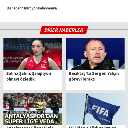
Bu haber henüz yorumlanmamış...
DİĞER HABERLER
Saliha Şahin: Şampiyon
Beşiktaş’ta Sergen Yalçın
olmayı özledik
görevi bıraktı
Antalyaspor Süper Lig'e
FIFA'dan 3 Türk takımına