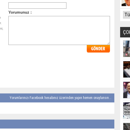
ı
r.
ni,
ÇO
Yorumlarınızı Facebook hesabınız üzerinden yapın hemen onaylansın...