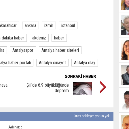
nkarahisar
ankara
izmir
istanbul
 dakika haber
akdeniz
haber
ika
Antalyaspor
Antalya haber siteleri
alya haber portalı
Antalya cinayet
Antalya olay
hava
Şili'de 6.9 büyüklüğünde
deprem
Onay bekleyen yorum yok.