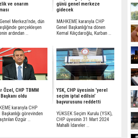
zlik ve onarım
günü genel merkeze
şması
gidecek
Genel Merkezi’nde, dün
MAHKEME kararıyla CHP
 eşliğinde gerçekleşen
Genel Başkanlığı'na dönen
enin ardından ...
Kemal Kılıçdaroğlu, Kurban ...
r Özel, CHP TBMM
YSK, CHP üyesinin 'yerel
 Başkanı oldu
seçim iptal edilsin'
başvurusunu reddetti
EME kararıyla CHP
 Başkanlığı görevinden
YÜKSEK Seçim Kurulu (YSK),
ştırılan Özgür ...
CHP üyesinin 31 Mart 2024
Mahalli İdareler ...