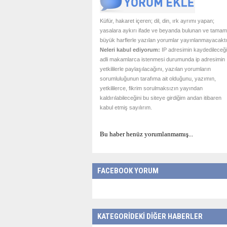
Küfür, hakaret içeren; dil, din, ırk ayrımı yapan;
yasalara aykırı ifade ve beyanda bulunan ve tamam
büyük harflerle yazılan yorumlar yayınlanmayacaktı
Neleri kabul ediyorum:
IP adresimin kaydedileceği
adli makamlarca istenmesi durumunda ip adresimin
yetkililerle paylaşılacağını, yazılan yorumların
sorumluluğunun tarafıma ait olduğunu, yazımın,
yetkililerce, fikrim sorulmaksızın yayından
kaldırılabileceğini bu siteye girdiğim andan itibaren
kabul etmiş sayılırım.
Bu haber henüz yorumlanmamış...
FACEBOOK YORUM
KATEGORİDEKİ DİĞER HABERLER