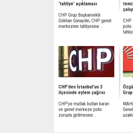
'tahliye' açıklaması
temi
çalı
CHP Grup Başkanvekili
Gökhan Günaydın, CHP genel
CHP 
merkezinin tahliyesine ...
polis
tahliy
CHP'den İstanbul'un 3
Özgü
ilçesinde eylem çağrısı
Grup
CHP'ye mutlak butlan kararı
MAHK
ve genel merkeze polis
Genel
zoruyla girilmesine ...
uzakla