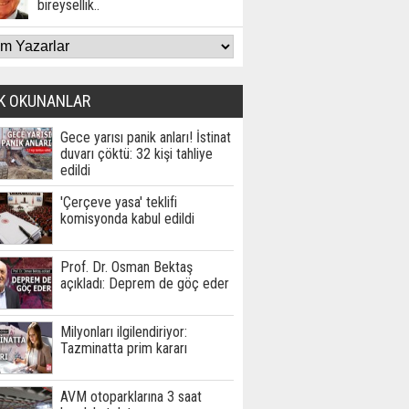
bireysellik..
K OKUNANLAR
Gece yarısı panik anları! İstinat
duvarı çöktü: 32 kişi tahliye
edildi
'Çerçeve yasa' teklifi
komisyonda kabul edildi
Prof. Dr. Osman Bektaş
açıkladı: Deprem de göç eder
Milyonları ilgilendiriyor:
Tazminatta prim kararı
AVM otoparklarına 3 saat