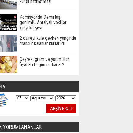
kuralı hatırlatması
Komisyonda Demirtaş
gerilimi!.. Antalyalı vekiller
karşı karşıya…
2 daireyi küle çeviren yangında
mahsur kalanlar kurtarıldı
Çeyrek, gram ve yarım altın
fiyatları bugün ne kadar?
ŞİV
K YORUMLANANLAR