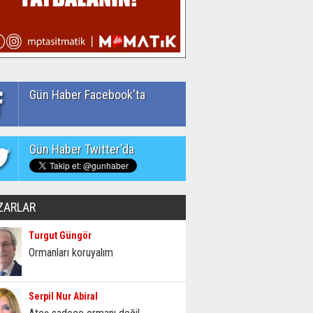
Gün Haber Facebook'ta
Gün Haber Twitter'da
ZARLAR
Turgut Güngör
Ormanları koruyalım
Serpil Nur Abiral