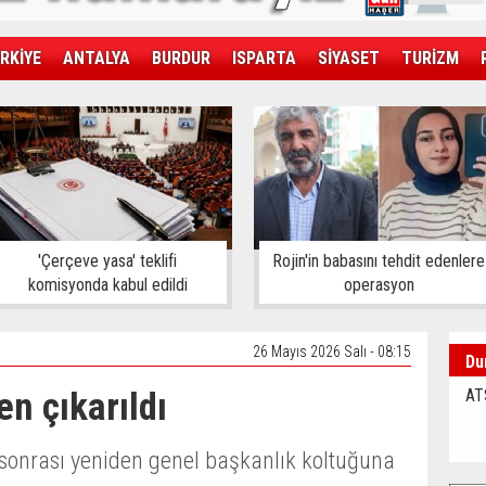
RKİYE
ANTALYA
BURDUR
ISPARTA
SİYASET
TURİZM
SAĞLIK
EKONOMİ
DÜNYA
'Çerçeve yasa' teklifi
Rojin'in babasını tehdit edenlere
komisyonda kabul edildi
operasyon
26 Mayıs 2026 Salı - 08:15
Du
en çıkarıldı
AT
sonrası yeniden genel başkanlık koltuğuna