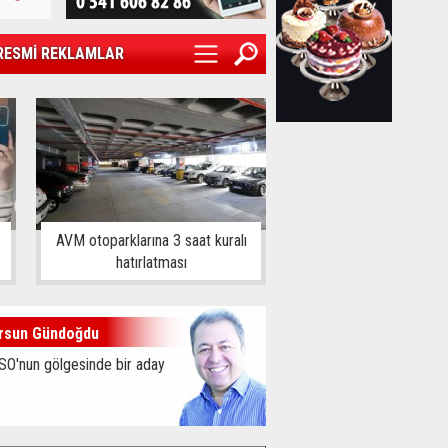
RESMİ REKLAMLAR
AVM otoparklarına 3 saat kuralı
hatırlatması
rsun Gündoğdu
SO'nun gölgesinde bir aday