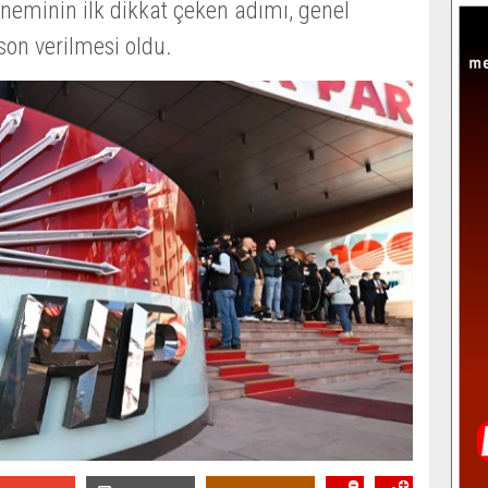
neminin ilk dikkat çeken adımı, genel
son verilmesi oldu.