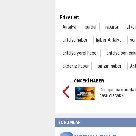
Etiketler:
Antalya
burdur
ısparta
afyo
antalya haber
haber Antalya
son
antalya yerel haber
antalya son dak
akdeniz haber
turizm haber
Ant
Gün gün bayramda 
nasıl olacak?
YORUMLAR