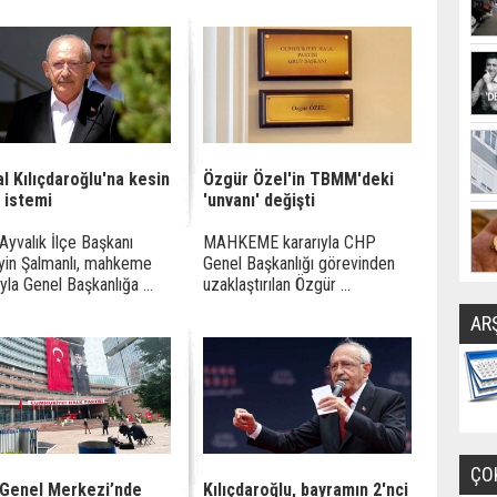
l Kılıçdaroğlu'na kesin
Özgür Özel'in TBMM'deki
 istemi
'unvanı' değişti
yvalık İlçe Başkanı
MAHKEME kararıyla CHP
yin Şalmanlı, mahkeme
Genel Başkanlığı görevinden
ıyla Genel Başkanlığa ...
uzaklaştırılan Özgür ...
AR
ÇO
Genel Merkezi’nde
Kılıçdaroğlu, bayramın 2'nci