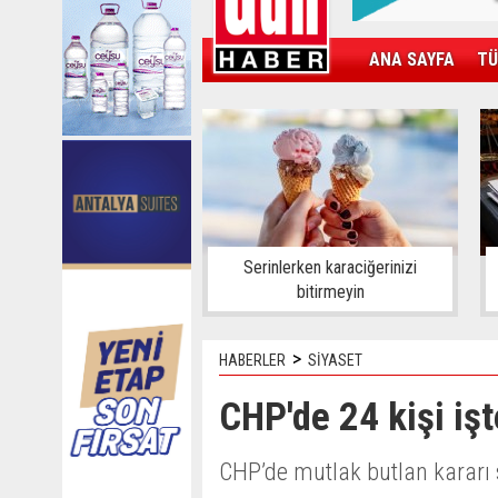
ANA SAYFA
TÜ
KAMPÜS
SPOR
GÜN'ÜN ÜRÜNÜ
Serinlerken karaciğerinizi
bitirmeyin
>
HABERLER
SİYASET
CHP'de 24 kişi işt
CHP’de mutlak butlan kararı 