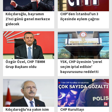
Kılıçdaroğlu, bayramın
CHP'den İstanbul'un 3
2'nci günü genel merkeze
ilçesinde eylem çağrısı
gidecek
Özgür Özel, CHP TBMM
YSK, CHP üyesinin 'yerel
Grup Başkanı oldu
seçim iptal edilsin'
başvurusunu reddetti
Kılıçdaroğlu'na yakın isim
CHP Kurultayı