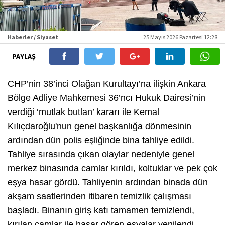
Haberler / Siyaset
25 Mayıs 2026 Pazartesi 12:28
PAYLAŞ
CHP’nin 38’inci Olağan Kurultayı’na ilişkin Ankara
Bölge Adliye Mahkemesi 36’ncı Hukuk Dairesi’nin
verdiği ‘mutlak butlan’ kararı ile Kemal
Kılıçdaroğlu'nun genel başkanlığa dönmesinin
ardından dün polis eşliğinde bina tahliye edildi.
Tahliye sırasında çıkan olaylar nedeniyle genel
merkez binasında camlar kırıldı, koltuklar ve pek çok
eşya hasar gördü. Tahliyenin ardından binada dün
akşam saatlerinden itibaren temizlik çalışması
başladı. Binanın giriş katı tamamen temizlendi,
kırılan camlar ile hasar gören eşyalar yenilendi.