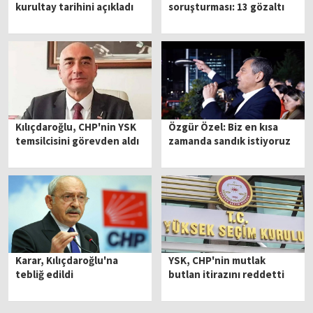
kurultay tarihini açıkladı
soruşturması: 13 gözaltı
Kılıçdaroğlu, CHP'nin YSK
Özgür Özel: Biz en kısa
temsilcisini görevden aldı
zamanda sandık istiyoruz
Karar, Kılıçdaroğlu'na
YSK, CHP'nin mutlak
tebliğ edildi
butlan itirazını reddetti