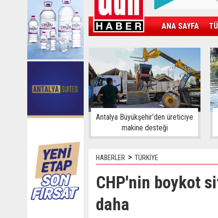
ANA SAYFA
TÜ
KAMPÜS
SPOR
GÜN'ÜN ÜRÜNÜ
Antalya Büyükşehir’den üreticiye
makine desteği
>
HABERLER
TÜRKİYE
CHP'nin boykot si
daha