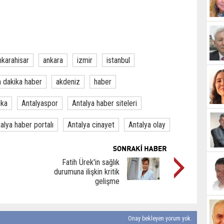
nkarahisar
ankara
izmir
istanbul
 dakika haber
akdeniz
haber
ika
Antalyaspor
Antalya haber siteleri
alya haber portalı
Antalya cinayet
Antalya olay
Fatih Ürek'in sağlık
durumuna ilişkin kritik
gelişme
Onay bekleyen yorum yok.