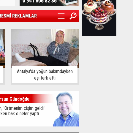
RESMİ REKLAMLAR
Antalya'da yoğun bakımdayken
eşi terk etti
rsun Gündoğdu
, 'Örtmenim çişim geldi'
ken bak o neler yaptı