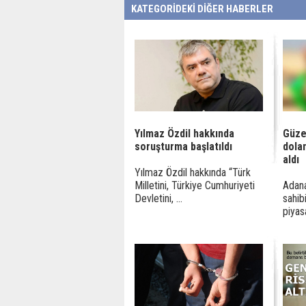
KATEGORİDEKİ DİĞER HABERLER
Yılmaz Özdil hakkında
Güze
soruşturma başlatıldı
dolan
aldı
Yılmaz Özdil hakkında “Türk
Milletini, Türkiye Cumhuriyeti
Adana
Devletini, ...
sahib
piyasa