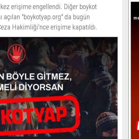
 kez erişime engellendi. Diğer boykot
sı açılan "boykotyap.org" da bugün
za Hakimliği’nce erişime kapatıldı.