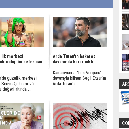
llik merkezi
Arda Turan'ın hakaret
dırıcılığı bu sefer can
davasında karar çıktı
Kamuoyunda “Fon Vurgunu”
'da güzellik merkezi
davasıyla bilinen Seçil Erzan'ın
i Sinem Çekinmez'in
Arda Turan'a ...
AR
 değeri altında ...
ÇO