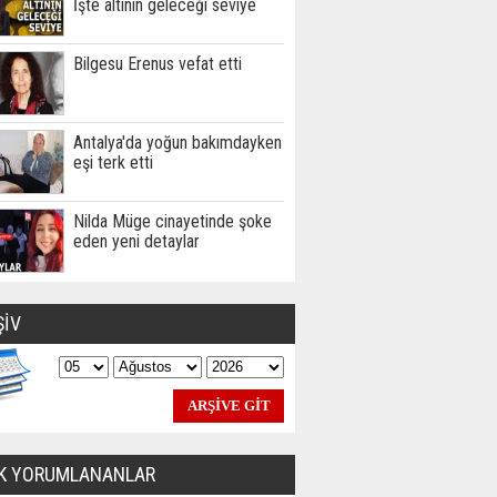
İşte altının geleceği seviye
Bilgesu Erenus vefat etti
Antalya'da yoğun bakımdayken
eşi terk etti
Nilda Müge cinayetinde şoke
eden yeni detaylar
ŞİV
K YORUMLANANLAR