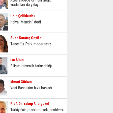
Ateş sadece ormanı değil,
vicdanları da yakıyor...
Halit Çelikbudak
İtalya ‘Mancini‘ dedi
Sude Karataş Geyikci
Teneffüs Park maceramız
İsa Altun
Bilişim güvenlik farkındalığı
Mesut Gürkan
Yeni Başhekim hızlı başladı
Prof. Dr. Yakup Alıcıgüzel
Türkiye’nin problemi yok, problemi