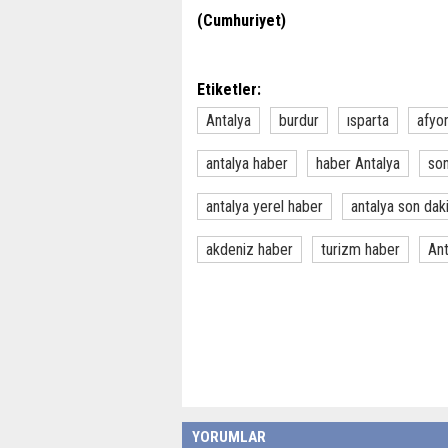
(Cumhuriyet)
Etiketler:
Antalya
burdur
ısparta
afyo
antalya haber
haber Antalya
son
antalya yerel haber
antalya son dak
akdeniz haber
turizm haber
Ant
YORUMLAR