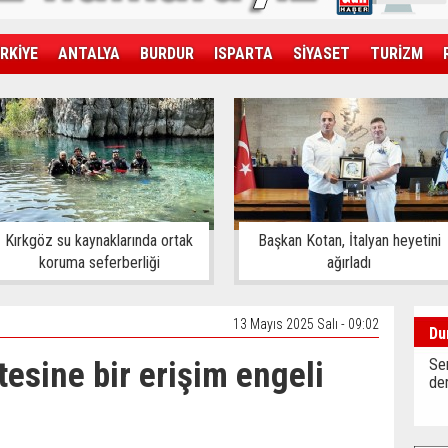
RKİYE
ANTALYA
BURDUR
ISPARTA
SİYASET
TURİZM
SAĞLIK
EKONOMİ
DÜNYA
Kırkgöz su kaynaklarında ortak
Başkan Kotan, İtalyan heyetini
koruma seferberliği
ağırladı
13 Mayıs 2025 Salı - 09:02
Du
tesine bir erişim engeli
Sen
der