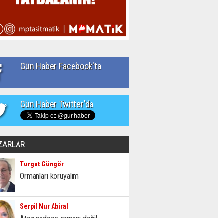
Gün Haber Facebook'ta
Gün Haber Twitter'da
ZARLAR
Turgut Güngör
Ormanları koruyalım
Serpil Nur Abiral