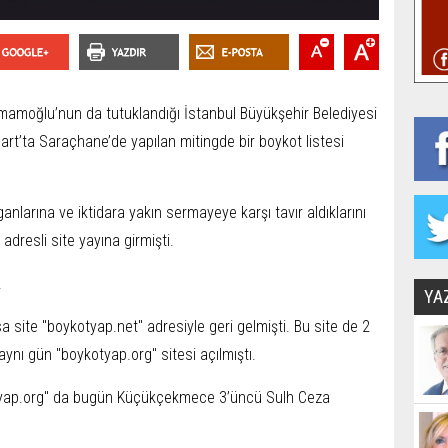
mamoğlu’nun da tutuklandığı İstanbul Büyükşehir Belediyesi
art’ta Saraçhane’de yapılan mitingde bir boykot listesi
nlarına ve iktidara yakın sermayeye karşı tavır aldıklarını
adresli site yayına girmişti.
.
YA
site "boykotyap.net" adresiyle geri gelmişti. Bu site de 2
aynı gün "boykotyap.org" sitesi açılmıştı.
otyap.org" da bugün Küçükçekmece 3’üncü Sulh Ceza