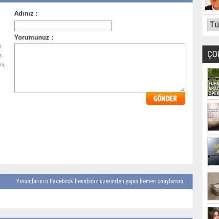
ı
ÇO
r.
ni,
Yorumlarınızı Facebook hesabınız üzerinden yapın hemen onaylansın...