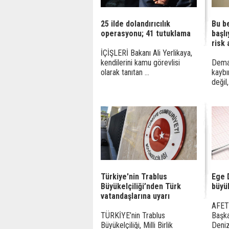
25 ilde dolandırıcılık
Bu b
operasyonu; 41 tutuklama
başlı
risk 
İÇİŞLERİ Bakanı Ali Yerlikaya,
kendilerini kamu görevlisi
Deman
olarak tanıtan ...
kaybı
değil,
Türkiye'nin Trablus
Ege 
Büyükelçiliği’nden Türk
büyü
vatandaşlarına uyarı
AFET 
TÜRKİYE’nin Trablus
Başka
Büyükelçiliği, Milli Birlik
Deniz