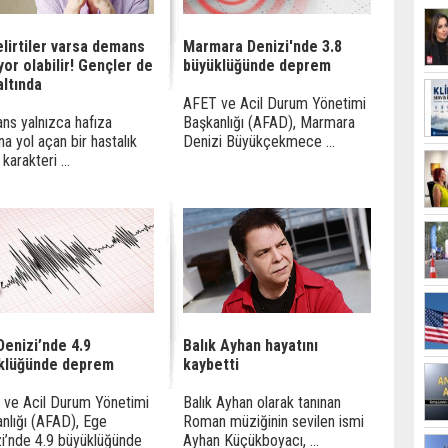
elirtiler varsa demans
Marmara Denizi'nde 3.8
yor olabilir! Gençler de
büyüklüğünde deprem
altında
AFET ve Acil Durum Yönetimi
s yalnızca hafıza
Başkanlığı (AFAD), Marmara
na yol açan bir hastalık
Denizi Büyükçekmece ...
 karakteri ...
Denizi’nde 4.9
Balık Ayhan hayatını
klüğünde deprem
kaybetti
ve Acil Durum Yönetimi
Balık Ayhan olarak tanınan
nlığı (AFAD), Ege
Roman müziğinin sevilen ismi
i’nde 4.9 büyüklüğünde
Ayhan Küçükboyacı, ...