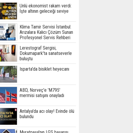
Ünlü ekonomist rakam verdi:
İşte altının geleceği seviye
Klima Tamir Servisi İstanbul:
Arızalara Kalıcı Çözüm Sunan
Profesyonel Servis Rehberi
Lerestograf Sergisi,
Dokumapark'ta sanatseverle
buluştu
Isparta'da bisiklet heyecanı
ABD, Norveç'e 'M795'
mermisi satışını onayladı
Antalya'da acı olay! Evinde ölü
bulundu
Muratpaşa'nın LGS başarısı