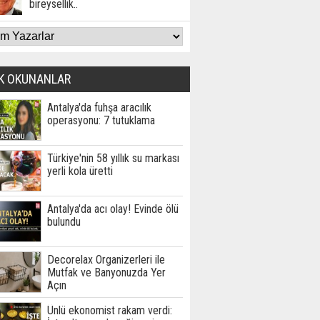
bireysellik..
K OKUNANLAR
Antalya'da fuhşa aracılık
operasyonu: 7 tutuklama
Türkiye'nin 58 yıllık su markası
yerli kola üretti
Antalya'da acı olay! Evinde ölü
bulundu
Decorelax Organizerleri ile
Mutfak ve Banyonuzda Yer
Açın
Ünlü ekonomist rakam verdi: