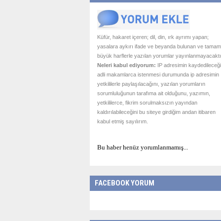
Küfür, hakaret içeren; dil, din, ırk ayrımı yapan;
yasalara aykırı ifade ve beyanda bulunan ve tamam
büyük harflerle yazılan yorumlar yayınlanmayacaktı
Neleri kabul ediyorum:
IP adresimin kaydedileceği
adli makamlarca istenmesi durumunda ip adresimin
yetkililerle paylaşılacağını, yazılan yorumların
sorumluluğunun tarafıma ait olduğunu, yazımın,
yetkililerce, fikrim sorulmaksızın yayından
kaldırılabileceğini bu siteye girdiğim andan itibaren
kabul etmiş sayılırım.
Bu haber henüz yorumlanmamış...
FACEBOOK YORUM