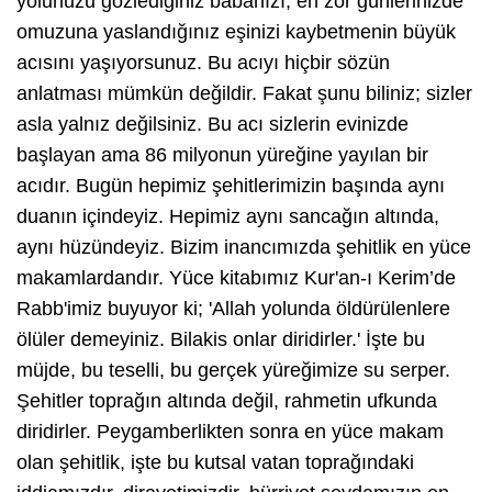
yolunuzu gözlediğiniz babanızı, en zor günlerinizde
omuzuna yaslandığınız eşinizi kaybetmenin büyük
acısını yaşıyorsunuz. Bu acıyı hiçbir sözün
anlatması mümkün değildir. Fakat şunu biliniz; sizler
asla yalnız değilsiniz. Bu acı sizlerin evinizde
başlayan ama 86 milyonun yüreğine yayılan bir
acıdır. Bugün hepimiz şehitlerimizin başında aynı
duanın içindeyiz. Hepimiz aynı sancağın altında,
aynı hüzündeyiz. Bizim inancımızda şehitlik en yüce
makamlardandır. Yüce kitabımız Kur'an-ı Kerim’de
Rabb'imiz buyuyor ki; 'Allah yolunda öldürülenlere
ölüler demeyiniz. Bilakis onlar diridirler.' İşte bu
müjde, bu teselli, bu gerçek yüreğimize su serper.
Şehitler toprağın altında değil, rahmetin ufkunda
diridirler. Peygamberlikten sonra en yüce makam
olan şehitlik, işte bu kutsal vatan toprağındaki