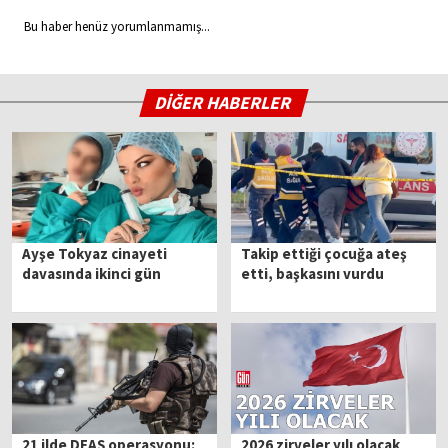
Bu haber henüz yorumlanmamış...
DİĞER HABERLER
Ayşe Tokyaz cinayeti
Takip ettiği çocuğa ateş
davasında ikinci gün
etti, başkasını vurdu
21 ilde DEAŞ operasyonu:
2026 zirveler yılı olacak