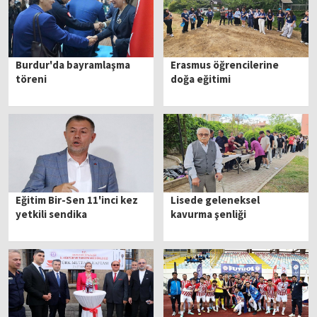
Burdur'da bayramlaşma
Erasmus öğrencilerine
töreni
doğa eğitimi
Eğitim Bir-Sen 11'inci kez
Lisede geleneksel
yetkili sendika
kavurma şenliği