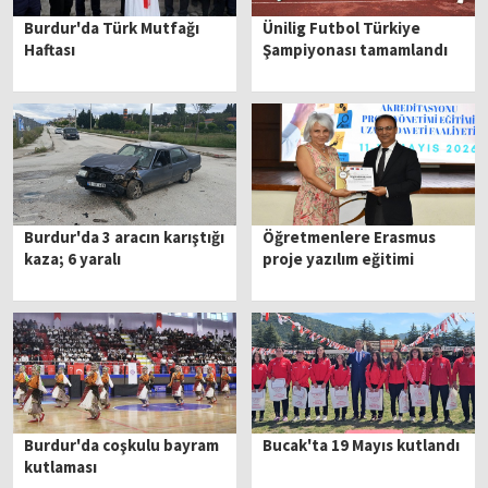
Burdur'da Türk Mutfağı
Ünilig Futbol Türkiye
Haftası
Şampiyonası tamamlandı
Burdur'da 3 aracın karıştığı
Öğretmenlere Erasmus
kaza; 6 yaralı
proje yazılım eğitimi
Burdur'da coşkulu bayram
Bucak'ta 19 Mayıs kutlandı
kutlaması