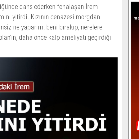
 düğünde dans ederken fenalaşan İrem
ını yitirdi. Kızının cenazesi morgdan
ensiz ne yaparım, beni bırakıp, nerelere
plan'ın, daha önce kalp ameliyatı geçirdiği