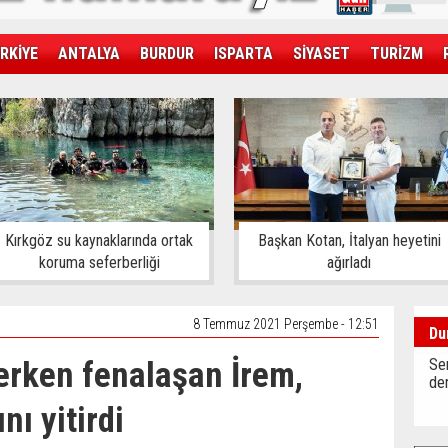
RKİYE
ANTALYA
BURDUR
ISPARTA
SİYASET
TURİZM
SAĞLIK
EKONOMİ
DÜNYA
Kırkgöz su kaynaklarında ortak
Başkan Kotan, İtalyan heyetini
koruma seferberliği
ağırladı
8 Temmuz 2021 Perşembe - 12:51
Du
rken fenalaşan İrem,
Sen
der
ı yitirdi