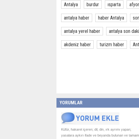
Antalya
burdur
ısparta
afyo
antalya haber
haber Antalya
son
antalya yerel haber
antalya son dak
akdeniz haber
turizm haber
Ant
YORUMLAR
Küfür, hakaret içeren; dil, din, ırk ayrımı yapan;
yasalara aykırı ifade ve beyanda bulunan ve tamam