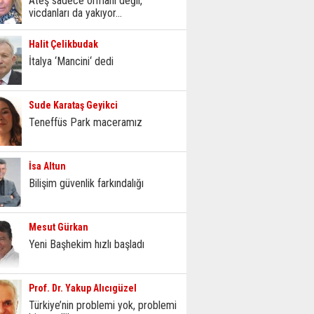
Ateş sadece ormanı değil,
vicdanları da yakıyor...
Halit Çelikbudak
İtalya ‘Mancini‘ dedi
Sude Karataş Geyikci
Teneffüs Park maceramız
İsa Altun
Bilişim güvenlik farkındalığı
Mesut Gürkan
Yeni Başhekim hızlı başladı
Prof. Dr. Yakup Alıcıgüzel
Türkiye’nin problemi yok, problemi