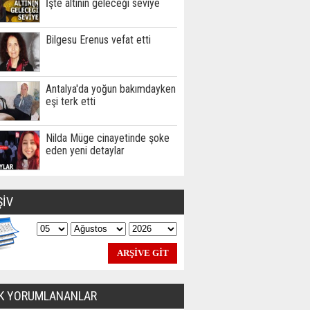
İşte altının geleceği seviye
Bilgesu Erenus vefat etti
Antalya'da yoğun bakımdayken
eşi terk etti
Nilda Müge cinayetinde şoke
eden yeni detaylar
ŞİV
K YORUMLANANLAR