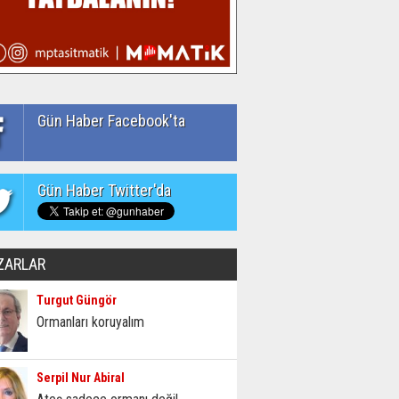
Gün Haber Facebook'ta
Gün Haber Twitter'da
ZARLAR
Turgut Güngör
Ormanları koruyalım
Serpil Nur Abiral