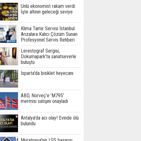
Ünlü ekonomist rakam verdi:
İşte altının geleceği seviye
Klima Tamir Servisi İstanbul:
Arızalara Kalıcı Çözüm Sunan
Profesyonel Servis Rehberi
Lerestograf Sergisi,
Dokumapark'ta sanatseverle
buluştu
Isparta'da bisiklet heyecanı
ABD, Norveç'e 'M795'
mermisi satışını onayladı
Antalya'da acı olay! Evinde ölü
bulundu
Muratpaşa'nın LGS başarısı