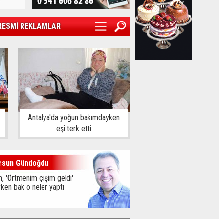
RESMİ REKLAMLAR
Antalya'da yoğun bakımdayken
eşi terk etti
rsun Gündoğdu
, 'Örtmenim çişim geldi'
ken bak o neler yaptı