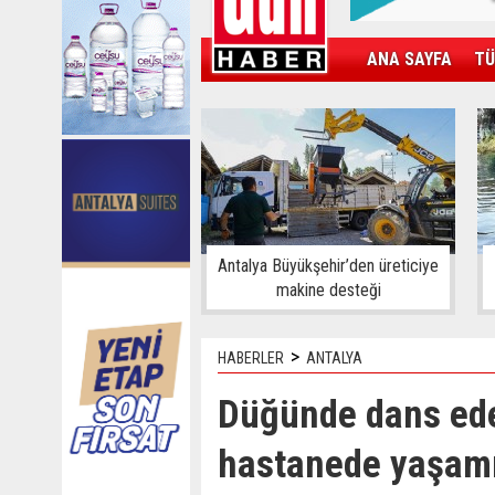
ANA SAYFA
TÜ
KAMPÜS
SPOR
GÜN'ÜN ÜRÜNÜ
Antalya Büyükşehir’den üreticiye
makine desteği
>
HABERLER
ANTALYA
Düğünde dans ede
hastanede yaşamın