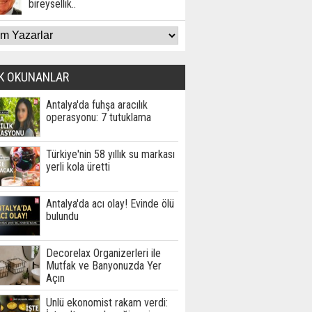
bireysellik..
K OKUNANLAR
Antalya'da fuhşa aracılık
operasyonu: 7 tutuklama
Türkiye'nin 58 yıllık su markası
yerli kola üretti
Antalya'da acı olay! Evinde ölü
bulundu
Decorelax Organizerleri ile
Mutfak ve Banyonuzda Yer
Açın
Ünlü ekonomist rakam verdi: