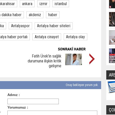
nkarahisar
ankara
izmir
istanbul
 dakika haber
akdeniz
haber
ika
Antalyaspor
Antalya haber siteleri
alya haber portalı
Antalya cinayet
Antalya olay
Fatih Ürek'in sağlık
durumuna ilişkin kritik
gelişme
AR
Onay bekleyen yorum yok.
ÇO
ı