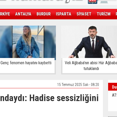
RKİYE
ANTALYA
BURDUR
ISPARTA
SİYASET
TURİZM
SAĞLIK
EKONOMİ
DÜNYA
Genç fenomen hayatını kaybetti
Veli Ağbaba’nın abisi Hür Ağbab
tutuklandı
15 Temmuz 2025 Salı - 08:20
Du
ındaydı: Hadise sessizliğini
AT