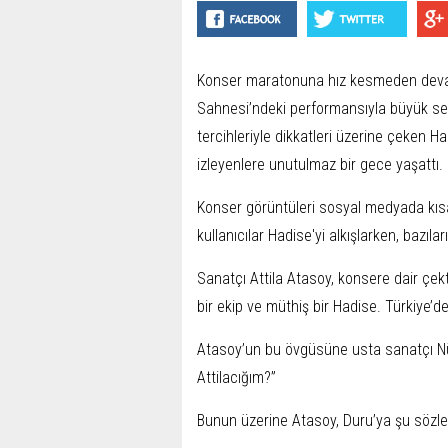
Konser maratonuna hız kesmeden devam
Sahnesi’ndeki performansıyla büyük ses
tercihleriyle dikkatleri üzerine çeken H
izleyenlere unutulmaz bir gece yaşattı.
Konser görüntüleri sosyal medyada kısa
kullanıcılar Hadise'yi alkışlarken, bazıla
Sanatçı Attila Atasoy, konsere dair çekt
bir ekip ve müthiş bir Hadise. Türkiye’d
Atasoy’un bu övgüsüne usta sanatçı Nükh
Attilacığım?”
Bunun üzerine Atasoy, Duru’ya şu sözlerl