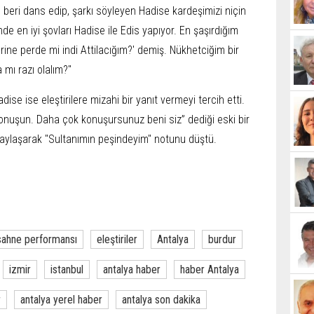
 beri dans edip, şarkı söyleyen Hadise kardeşimizi niçin
 en iyi şovları Hadise ile Edis yapıyor. En şaşırdığım
erine perde mi indi Attilacığım?' demiş. Nükhetciğim bir
 mı razı olalım?"
ise ise eleştirilere mizahi bir yanıt vermeyi tercih etti.
konuşun. Daha çok konuşursunuz beni siz” dediği eski bir
ylaşarak "Sultanımın peşindeyim" notunu düştü.
sahne performansı
eleştiriler
Antalya
burdur
izmir
istanbul
antalya haber
haber Antalya
r
antalya yerel haber
antalya son dakika