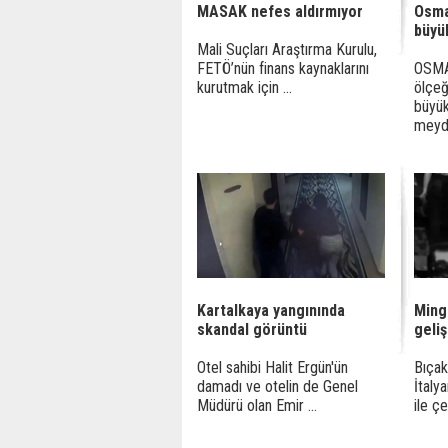
MASAK nefes aldırmıyor
Osma
büyü
Mali Suçları Araştırma Kurulu,
FETÖ’nün finans kaynaklarını
OSMA
kurutmak için ...
ölçeğ
büyü
meyda
Kartalkaya yangınında
Ming
skandal görüntü
geli
Otel sahibi Halit Ergün'ün
Bıçak
damadı ve otelin de Genel
İtaly
Müdürü olan Emir ...
ile çe