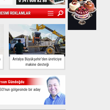
RESMİ REKLAMLAR
a
Antalya Büyükşehir’den üreticiye
makine desteği
rsun Gündoğdu
SO'nun gölgesinde bir aday