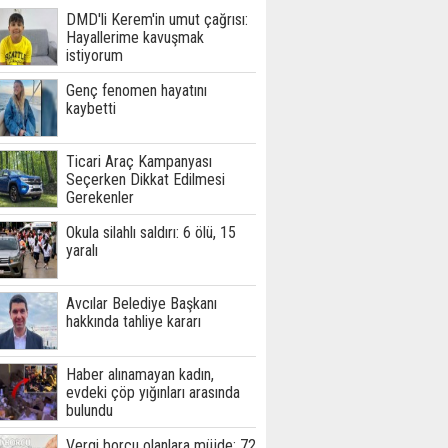
DMD'li Kerem'in umut çağrısı:
Hayallerime kavuşmak
istiyorum
Genç fenomen hayatını
kaybetti
Ticari Araç Kampanyası
Seçerken Dikkat Edilmesi
Gerekenler
Okula silahlı saldırı: 6 ölü, 15
yaralı
Avcılar Belediye Başkanı
hakkında tahliye kararı
Haber alınamayan kadın,
evdeki çöp yığınları arasında
bulundu
Vergi borcu olanlara müjde: 72