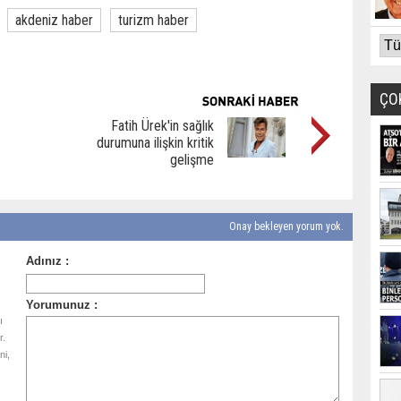
akdeniz haber
turizm haber
ÇO
Fatih Ürek'in sağlık
durumuna ilişkin kritik
gelişme
Onay bekleyen yorum yok.
ı
r.
ni,