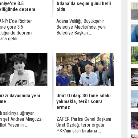
niye'de 3.5
Adana'da seçim günü belli
klüğünde deprem
oldu
NİYE'de Richter
Adana Valiliği, Büyükşehir
ine göre 3.5
Belediye Meclisi'nde, yeni
klüğünde deprem
Belediye Başkan ...
na geldi. ...
uzzi davasında yeni
Ümit Özdağ: 30 tane silahı
şme
yakmakla, terör sonra
ermez
lı saldırıya uğrayan
an şef Andrea Minguzzi
ZAFER Partisi Genel Başkanı
llist Yasemin ...
Ümit Özdağ, terör örgütü
PKK'nın silah bırakma ...