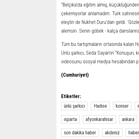
“Belçika'da eğitim almış, küçüklüğünden
çekemiyorlar anlamadım. Türk sahnesinde
eleştiri de Nükhet Duru'dan geldi. 'Gözl
alemsin. Senin göbek - kalça danslarına
Tüm bu tartışmaların ortasında kalan Had
Ünlü şarkıcı, Seda Sayan’ın “Konuşun, 
videosunu sosyal medya hesabından pa
(Cumhuriyet)
Etiketler:
ünlü şarkıcı
Hadise
konser
ısparta
afyonkarahisar
ankara
son dakika haber
akdeniz
habe