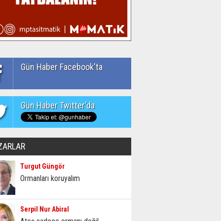
Gün Haber Facebook'ta
Gün Haber Twitter'da
ZARLAR
Turgut Güngör
Ormanları koruyalım
Serpil Nur Abiral