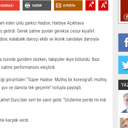
 eden ünlü şarkıcı Hadise, Harbiye Açıkhava
 getirdi. Gerek sahne şovları gerekse cesur kıyafet
adise, kalabalık dansçı ekibi ve ikonik sandalye dansıyla
 sürede gündem olurken, takipçiler ikiye bölündü. Bazı
rı sahne performansını eleştirdi.
iği görüntüleri “Süper Hadise. Müthiş bir koreografi, müthiş
YA
e şov ve dansta tek geçerim” notuyla paylaştı.
et Duru’dan sert bir yanıt geldi: “Gözlerine perde mi indi
e karşılık verdi: