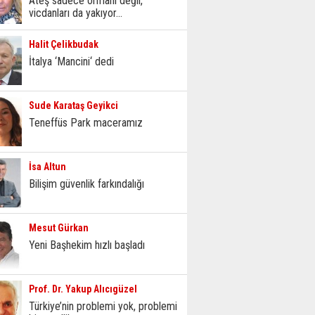
Ateş sadece ormanı değil,
vicdanları da yakıyor...
Halit Çelikbudak
İtalya ‘Mancini‘ dedi
Sude Karataş Geyikci
Teneffüs Park maceramız
İsa Altun
Bilişim güvenlik farkındalığı
Mesut Gürkan
Yeni Başhekim hızlı başladı
Prof. Dr. Yakup Alıcıgüzel
Türkiye’nin problemi yok, problemi