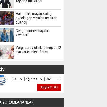
Ağbaba tutuklandı
Haber alınamayan kadın,
evdeki çöp yığınları arasında
bulundu
Genç fenomen hayatını
kaybetti
Vergi borcu olanlara müjde: 72
aya varan taksit fırsatı
ŞİV
K YORUMLANANLAR