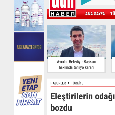
ANA SAYFA
TÜ
KAMPÜS
SPOR
GÜN'ÜN ÜRÜNÜ
Avcılar Belediye Başkanı
hakkında tahliye kararı
>
HABERLER
TÜRKİYE
Eleştirilerin odağ
bozdu