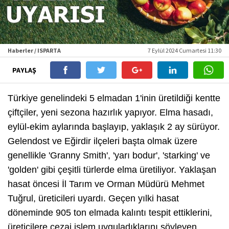
Haberler / ISPARTA
7 Eylül 2024 Cumartesi 11:30
PAYLAŞ
Türkiye genelindeki 5 elmadan 1'inin üretildiği kentte
çiftçiler, yeni sezona hazırlık yapıyor. Elma hasadı,
eylül-ekim aylarında başlayıp, yaklaşık 2 ay sürüyor.
Gelendost ve Eğirdir ilçeleri başta olmak üzere
genellikle 'Granny Smith', 'yarı bodur', 'starking' ve
'golden' gibi çeşitli türlerde elma üretiliyor. Yaklaşan
hasat öncesi İl Tarım ve Orman Müdürü Mehmet
Tuğrul, üreticileri uyardı. Geçen yılki hasat
döneminde 905 ton elmada kalıntı tespit ettiklerini,
üreticilere cezai işlem uyguladıklarını söyleyen