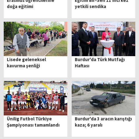
Erasmus öğrencilerine
Eğitim Bir-Sen 11'inci kez
doğa eğitimi
yetkili sendika
Lisede geleneksel
Burdur'da Türk Mutfağı
kavurma şenliği
Haftası
Ünilig Futbol Türkiye
Burdur'da 3 aracın karıştığı
Şampiyonası tamamlandı
kaza; 6 yaralı