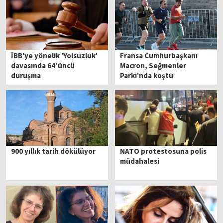
İBB'ye yönelik 'Yolsuzluk'
Fransa Cumhurbaşkanı
davasında 64’üncü
Macron, Seğmenler
duruşma
Parkı'nda koştu
900 yıllık tarih dökülüyor
NATO protestosuna polis
müdahalesi