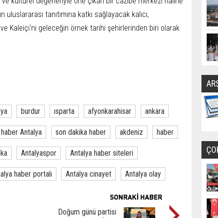
i ve kültürel değerleriyle öne çıkan bir cazibe merkezi haline
n uluslararası tanıtımına katkı sağlayacak kalıcı,
e Kaleiçi'ni geleceğin örnek tarihi şehirlerinden biri olarak
AR
lya
burdur
ısparta
afyonkarahisar
ankara
haber Antalya
son dakika haber
akdeniz
haber
ÇO
ika
Antalyaspor
Antalya haber siteleri
alya haber portalı
Antalya cinayet
Antalya olay
Doğum günü partisi