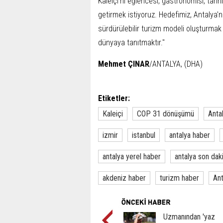
Kaleiçi'ni eğlencesi, gastronomisi, tarih
getirmek istiyoruz. Hedefimiz, Antalya'nı
sürdürülebilir turizm modeli oluşturmak v
dünyaya tanıtmaktır."
Mehmet ÇINAR
/ANTALYA, (DHA)
Etiketler:
Kaleiçi
COP 31 dönüşümü
Anta
izmir
istanbul
antalya haber
antalya yerel haber
antalya son dak
akdeniz haber
turizm haber
Ant
Uzmanından 'yaz