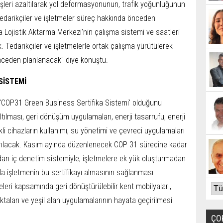
irişleri azaltılarak yol deformasyonunun, trafik yoğunluğunun
 Tedarikçiler ve işletmeler süreç hakkında önceden
da Lojistik Aktarma Merkezi'nin çalışma sistemi ve saatleri
ak. Tedarikçiler ve işletmelerle ortak çalışma yürütülerek
nceden planlanacak" diye konuştu.
SİSTEMİ
 'COP31 Green Business Sertifika Sistemi' olduğunu
ltılması, geri dönüşüm uygulamaları, enerji tasarrufu, enerji
rikli cihazların kullanımı, su yönetimi ve çevreci uygulamaları
dırılacak. Kasım ayında düzenlenecek COP 31 sürecine kadar
dan iç denetim sistemiyle, işletmelere ek yük oluşturmadan
 işletmenin bu sertifikayı almasının sağlanması
eri kapsamında geri dönüştürülebilir kent mobilyaları,
noktaları ve yeşil alan uygulamalarının hayata geçirilmesi
ÇO