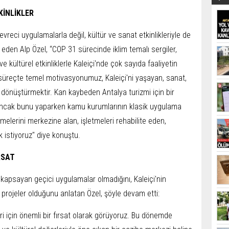
KİNLİKLER
vreci uygulamalarla değil, kültür ve sanat etkinlikleriyle de
e eden Alp Özel, “COP 31 sürecinde iklim temalı sergiler,
 ve kültürel etkinliklerle Kaleiçi'nde çok sayıda faaliyetin
 süreçte temel motivasyonumuz, Kaleiçi'ni yaşayan, sanat,
a dönüştürmektir. Kan kaybeden Antalya turizmi için bir
. Ancak bunu yaparken kamu kurumlarının klasik uygulama
etmelerini merkezine alan, işletmeleri rehabilite eden,
k istiyoruz" diye konuştu.
RSAT
kapsayan geçici uygulamalar olmadığını, Kaleiçi'nin
rojeler olduğunu anlatan Özel, şöyle devam etti:
eri için önemli bir fırsat olarak görüyoruz. Bu dönemde