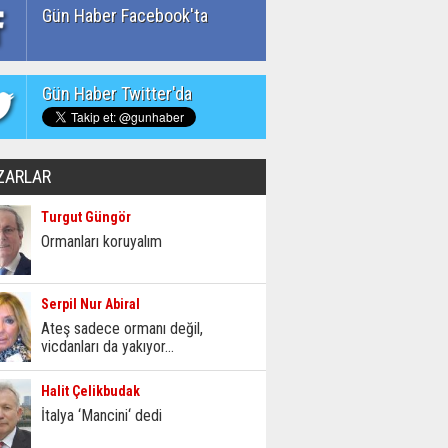
Gün Haber Facebook'ta
Gün Haber Twitter'da
ZARLAR
Turgut Güngör
Ormanları koruyalım
Serpil Nur Abiral
Ateş sadece ormanı değil,
vicdanları da yakıyor...
Halit Çelikbudak
İtalya ‘Mancini‘ dedi