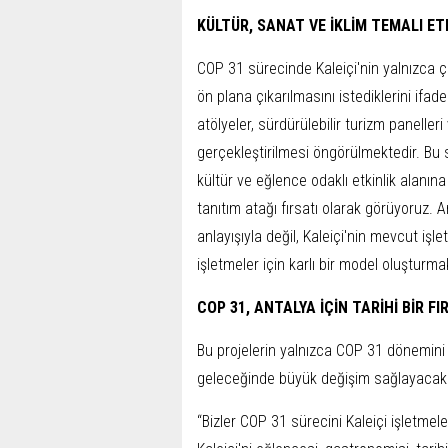
KÜLTÜR, SANAT VE İKLİM TEMALI ET
COP 31 sürecinde Kaleiçi'nin yalnızca çe
ön plana çıkarılmasını istediklerini ifad
atölyeler, sürdürülebilir turizm panelleri
gerçekleştirilmesi öngörülmektedir. Bu
kültür ve eğlence odaklı etkinlik alanın
tanıtım atağı fırsatı olarak görüyoruz
anlayışıyla değil, Kaleiçi'nin mevcut işl
işletmeler için karlı bir model oluşturma
COP 31, ANTALYA İÇİN TARİHİ BİR FI
Bu projelerin yalnızca COP 31 dönemini 
geleceğinde büyük değişim sağlayacak p
“Bizler COP 31 sürecini Kaleiçi işletmel