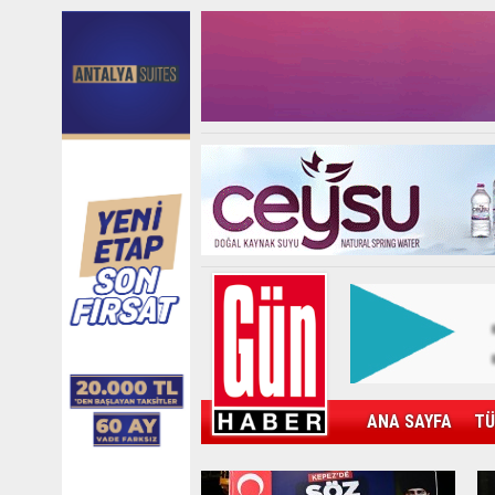
ANA SAYFA
TÜ
KAMPÜS
SPOR
GÜN'ÜN ÜRÜNÜ