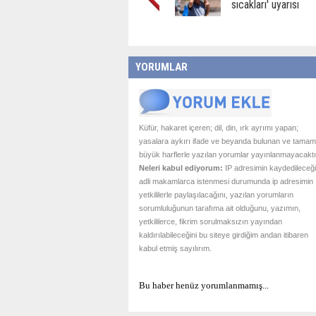
sıcakları' uyarısı
YORUMLAR
Küfür, hakaret içeren; dil, din, ırk ayrımı yapan;
yasalara aykırı ifade ve beyanda bulunan ve tamam
büyük harflerle yazılan yorumlar yayınlanmayacaktı
Neleri kabul ediyorum:
IP adresimin kaydedileceği
adli makamlarca istenmesi durumunda ip adresimin
yetkililerle paylaşılacağını, yazılan yorumların
sorumluluğunun tarafıma ait olduğunu, yazımın,
yetkililerce, fikrim sorulmaksızın yayından
kaldırılabileceğini bu siteye girdiğim andan itibaren
kabul etmiş sayılırım.
Bu haber henüz yorumlanmamış...