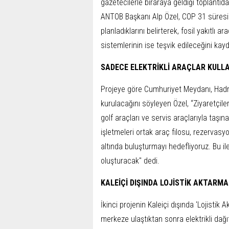
gazetecilerle biraraya geldiği toplantıda
ANTOB Başkanı Alp Özel, COP 31 süresinc
planladıklarını belirterek, fosil yakıtlı ara
sistemlerinin ise teşvik edileceğini kayd
SADECE ELEKTRİKLİ ARAÇLAR KULL
Projeye göre Cumhuriyet Meydanı, Hadria
kurulacağını söyleyen Özel, “Ziyaretçiler 
golf araçları ve servis araçlarıyla taşın
işletmeleri ortak araç filosu, rezervasy
altında buluşturmayı hedefliyoruz. Bu il
oluşturacak" dedi.
KALEİÇİ DIŞINDA LOJİSTİK AKTARMA
İkinci projenin Kaleiçi dışında 'Lojistik
merkeze ulaştıktan sonra elektrikli dağı