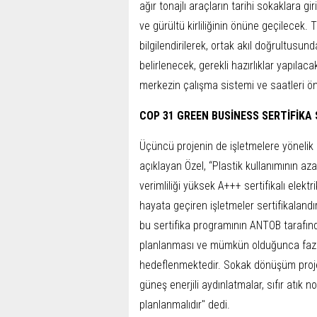
ağır tonajlı araçların tarihi sokaklara g
ve gürültü kirliliğinin önüne geçilecek.
bilgilendirilerek, ortak akıl doğrultusun
belirlenecek, gerekli hazırlıklar yapılac
merkezin çalışma sistemi ve saatleri ö
COP 31 GREEN BUSİNESS SERTİFİKA 
Üçüncü projenin de işletmelere yönelik
açıklayan Özel, “Plastik kullanımının aza
verimliliği yüksek A+++ sertifikalı elekt
hayata geçiren işletmeler sertifikalan
bu sertifika programının ANTOB tarafın
planlanması ve mümkün olduğunca fazla
hedeflenmektedir. Sokak dönüşüm projel
güneş enerjili aydınlatmalar, sıfır atık 
planlanmalıdır" dedi.