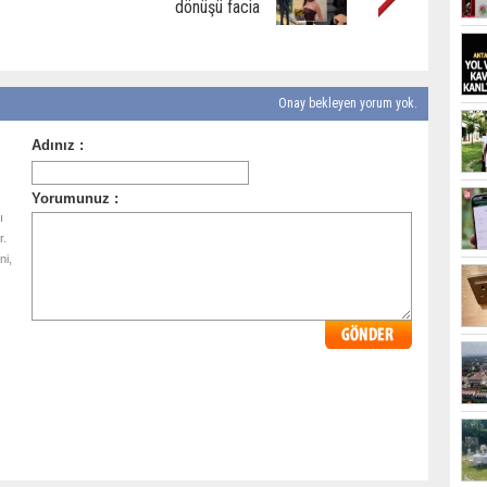
dönüşü facia
Onay bekleyen yorum yok.
ı
r.
ni,