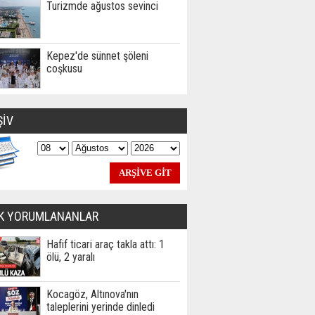
Turizmde ağustos sevinci
Kepez'de sünnet şöleni
coşkusu
ŞİV
K YORUMLANANLAR
Hafif ticari araç takla attı: 1
ölü, 2 yaralı
Kocagöz, Altınova'nın
taleplerini yerinde dinledi