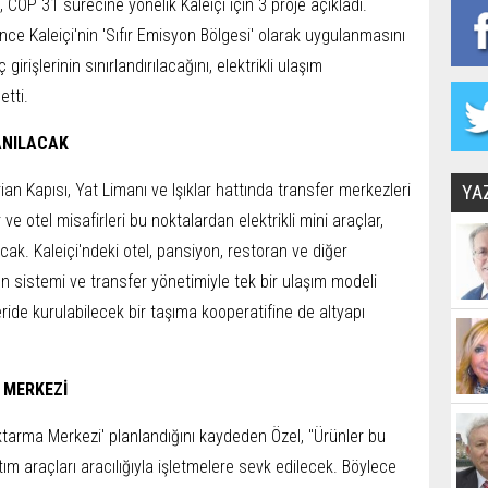
, COP 31 sürecine yönelik Kaleiçi için 3 proje açıkladı.
e Kaleiçi'nin 'Sıfır Emisyon Bölgesi' olarak uygulanmasını
ç girişlerinin sınırlandırılacağını, elektrikli ulaşım
etti.
ANILACAK
n Kapısı, Yat Limanı ve Işıklar hattında transfer merkezleri
YA
ve otel misafirleri bu noktalardan elektrikli mini araçlar,
acak. Kaleiçi'ndeki otel, pansiyon, restoran ve diğer
on sistemi ve transfer yönetimiyle tek bir ulaşım modeli
eride kurulabilecek bir taşıma kooperatifine de altyapı
 MERKEZİ
 Aktarma Merkezi' planlandığını kaydeden Özel, "Ürünler bu
tım araçları aracılığıyla işletmelere sevk edilecek. Böylece