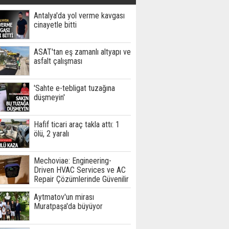
Antalya'da yol verme kavgası
cinayetle bitti
ASAT'tan eş zamanlı altyapı ve
asfalt çalışması
'Sahte e-tebligat tuzağına
düşmeyin'
Hafif ticari araç takla attı: 1
ölü, 2 yaralı
Mechoviae: Engineering-
Driven HVAC Services ve AC
Repair Çözümlerinde Güvenilir
Teknik Hizmet Ortağınız
Aytmatov'un mirası
Muratpaşa'da büyüyor