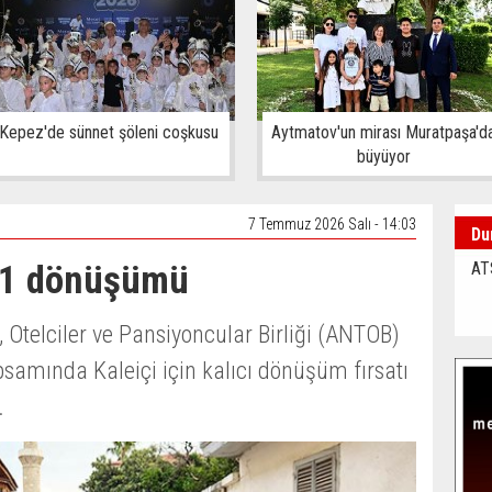
Kepez'de sünnet şöleni coşkusu
Aytmatov'un mirası Muratpaşa'd
büyüyor
7 Temmuz 2026 Salı - 14:03
Du
31 dönüşümü
AT
, Otelciler ve Pansiyoncular Birliği (ANTOB)
samında Kaleiçi için kalıcı dönüşüm fırsatı
.