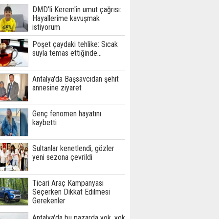
DMD'li Kerem'in umut çağrısı:
Hayallerime kavuşmak
istiyorum
Poşet çaydaki tehlike: Sıcak
suyla temas ettiğinde...
Antalya'da Başsavcıdan şehit
annesine ziyaret
Genç fenomen hayatını
kaybetti
Sultanlar kenetlendi, gözler
yeni sezona çevrildi
Ticari Araç Kampanyası
Seçerken Dikkat Edilmesi
Gerekenler
Antalya'da bu pazarda yok, yok