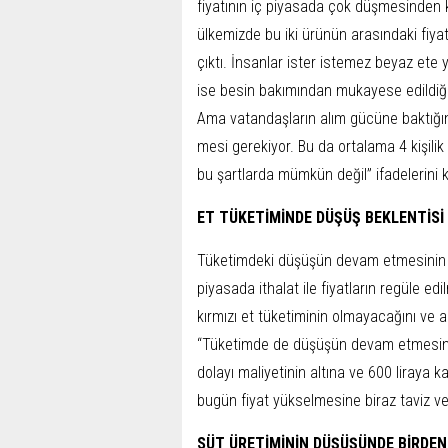
fiyatının iç piyasa­da çok düşmesinden k
ülkemiz­de bu iki ürünün arasındaki fi­y
çıktı. İnsanlar ister istemez be­yaz ete y
ise besin bakımından mukayese edildiğin
Ama vatan­daşların alım gücüne baktığı­
mesi gerekiyor. Bu da ortalama 4 kişilik 
bu şartlarda mümkün değil” ifadelerini k
ET TÜKETİMİNDE DÜŞÜŞ BEKLENTİSİ
Tüketimdeki düşüşün de­vam etmesinin 
piyasada it­halat ile fiyatların regüle ed
kırmızı et tüketiminin olmaya­cağını ve
“Tüketimde de düşüşün devam etmesini b
dolayı maliye­tinin altına ve 600 liraya 
bugün fiyat yükselmesine biraz taviz veri
SÜT ÜRETİMİNİN DÜŞÜŞÜNDE BİRDEN