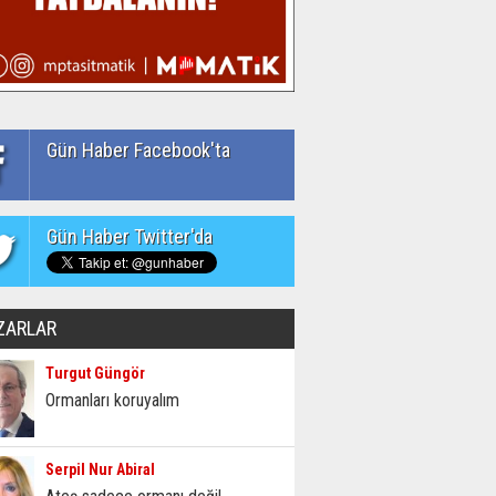
Gün Haber Facebook'ta
Gün Haber Twitter'da
ZARLAR
Turgut Güngör
Ormanları koruyalım
Serpil Nur Abiral