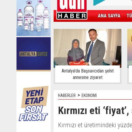
ANA SAYFA
TÜ
KAMPÜS
SPOR
GÜN'ÜN ÜRÜNÜ
Antalya'da Başsavcıdan şehit
annesine ziyaret
>
HABERLER
EKONOMİ
Kırmızı eti ‘fiyat’
Kırmızı et üretimindeki yüzde