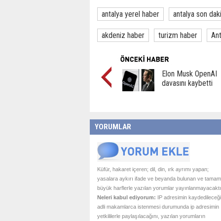
antalya yerel haber
antalya son dak
akdeniz haber
turizm haber
Ant
Elon Musk OpenAI
davasını kaybetti
YORUMLAR
Küfür, hakaret içeren; dil, din, ırk ayrımı yapan;
yasalara aykırı ifade ve beyanda bulunan ve tamam
büyük harflerle yazılan yorumlar yayınlanmayacaktı
Neleri kabul ediyorum:
IP adresimin kaydedileceği
adli makamlarca istenmesi durumunda ip adresimin
yetkililerle paylaşılacağını, yazılan yorumların