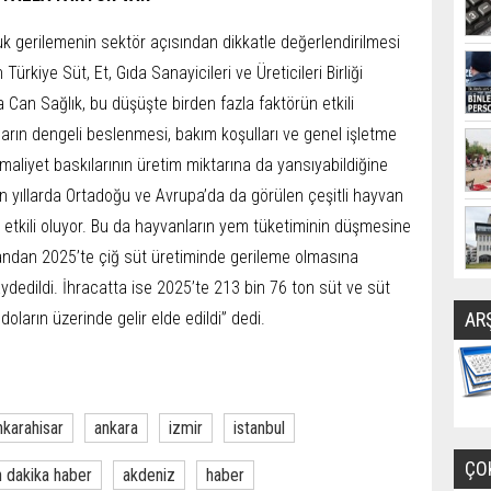
k gerilemenin sektör açısından dikkatle değerlendirilmesi
rkiye Süt, Et, Gıda Sanayicileri ve Üreticileri Birliği
Can Sağlık, bu düşüşte birden fazla faktörün etkili
arın dengeli beslenmesi, bakım koşulları ve genel işletme
 maliyet baskılarının üretim miktarına da yansıyabildiğine
n yıllarda Ortadoğu ve Avrupa’da da görülen çeşitli hayvan
etkili oluyor. Bu da hayvanların yem tüketiminin düşmesine
yandan 2025’te çiğ süt üretiminde gerileme olmasına
ydedildi. İhracatta ise 2025’te 213 bin 76 ton süt ve süt
doların üzerinde gelir elde edildi” dedi.
AR
nkarahisar
ankara
izmir
istanbul
ÇO
 dakika haber
akdeniz
haber