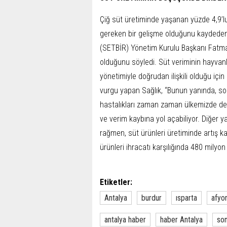
Çiğ süt üretiminde yaşanan yüzde 4,9’lu
gereken bir gelişme olduğunu kaydeden Tü
(SETBİR) Yönetim Kurulu Başkanı Fatma 
olduğunu söyledi. Süt veriminin hayvanl
yönetimiyle doğrudan ilişkili olduğu için
vurgu yapan Sağlık, “Bunun yanında, so
hastalıkları zaman zaman ülkemizde de 
ve verim kaybına yol açabiliyor. Diğer 
rağmen, süt ürünleri üretiminde artış ka
ürünleri ihracatı karşılığında 480 milyon 
Etiketler:
Antalya
burdur
ısparta
afyo
antalya haber
haber Antalya
son