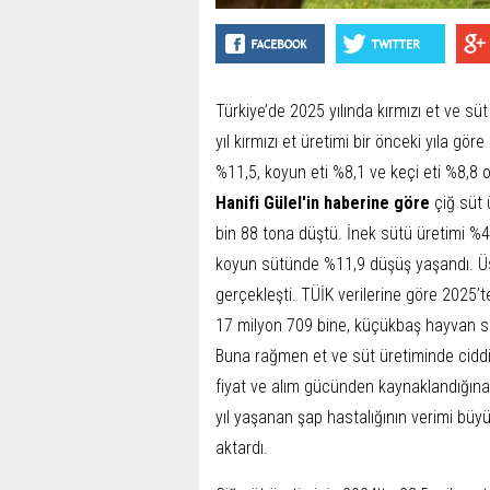
Türkiye’de 2025 yılında kırmızı et ve süt
yıl kırmızı et üretimi bir önceki yıla gör
%11,5, koyun eti %8,1 ve keçi eti %8,8
Hanifi Gülel'in haberine göre
çiğ süt 
bin 88 tona düştü. İnek sütü üretimi %
koyun sütünde %11,9 düşüş ya­şandı. Üste
gerçekleşti. TÜİK verilerine göre 2025’
17 milyon 709 bine, kü­çükbaş hayvan sa
Buna rağmen et ve süt üretiminde ciddi
fiyat ve alım gücünden kaynaklandığı­na
yıl yaşanan şap hastalığının ve­rimi büy
aktardı.