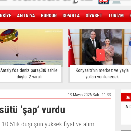
RKİYE
ANTALYA
BURDUR
ISPARTA
SİYASET
TURİZM
SAĞLIK
EKONOMİ
DÜNYA
Antalya'da deniz paraşütü sahile
Konyaaltı'nın merkez ve yayla
düştü: 2 yaralı
yolları yenilenecek
19 Mayıs 2026 Salı - 11:33
Du
, sütü ‘şap’ vurdu
AT
 10,5’lik düşüşün yüksek fiyat ve alım