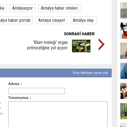
ika
Antalyaspor
Antalya haber siteleri
alya haber portalı
Antalya cinayet
Antalya olay
'Ölüm meleği' organ
yetmezliğine yol açıyor
Onay bekleyen yorum yok.
ı
r.
ni,