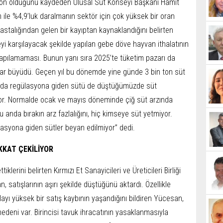
 ton olduğunu kaydeden Ulusal Süt Konseyi Başkanı Hamit
m ile %4,9’luk daralmanın sektör için çok yüksek bir oran
talığından gelen bir ka­yıptan kaynaklandığını belir­ten
yi karşılayacak şekilde yapılan gebe döve hay­van ithalatının
ya­pılamaması. Bunun yanı sıra 2025’te tüketim pazarı da
ar büyüdü. Geçen yıl bu dö­nemde yine günde 3 bin ton süt
ında regülasyona gi­den sütü de düştüğümüzde süt
yor. Normalde ocak ve mayıs döneminde çiğ süt ar­zında
Şu anda bıra­kın arz fazlalığını, hiç kimseye süt yetmiyor.
lasyo­na giden sütler beyan edilmi­yor” dedi.
İKKAT ÇEKİLİYOR
lerini belir­ten Kırmızı Et Sanayicileri ve Üreticileri Birliği
satışlarının aşırı şekilde düş­tüğünü aktardı. Özellikle
ayı yüksek bir satış kaybı­nın yaşandığını bildiren Yüce­san,
nedeni var. Birin­cisi tavuk ihracatının yasak­lanmasıyla