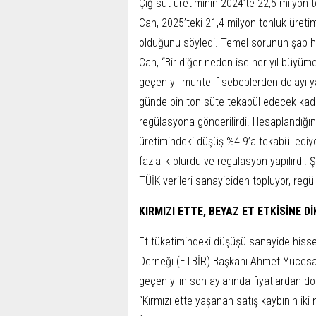
Çiğ süt üretiminin 2024’te 22,5 milyon
Can, 2025’te­ki 21,4 milyon tonluk üreti
oldu­ğunu söyledi. Temel sorunun şap has
Can, “Bir diğer neden ise her yıl büyüme
geçen yıl muh­telif sebeplerden dolayı 
gün­de bin ton süte tekabül edecek kad
regülasyona gönderilirdi. He­saplandığ
üretimindeki düşüş %4.9’a te­kabül edi
fazlalık olurdu ve regü­lasyon yapılırdı. 
TÜİK verileri sa­nayiciden topluyor, regü
KIRMIZI ETTE, BEYAZ ET ETKİSİNE D
Et tüketimindeki düşüşü sa­nayide hissettik
Derneği (ET­BİR) Başkanı Ahmet Yücesan, 
geçen yılın son aylarında fiyatlardan dol
“Kırmızı ette yaşanan satış kaybının iki 