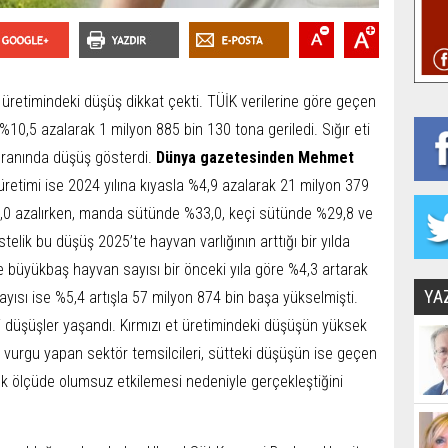
 üreti­mindeki düşüş dikkat çekti. TÜİK verilerine göre ge­çen
e %10,5 azalarak 1 milyon 885 bin 130 tona geri­ledi. Sığır eti
 oranında düşüş gösterdi.
Dünya gazetesinden Mehmet
üreti­mi ise 2024 yılına kıyasla %4,9 azalarak 21 milyon 379
4,0 azalırken, manda sütünde %33,0, keçi sütünde %29,8 ve
lik bu düşüş 2025’te hayvan varlığının arttığı bir yıl­da
te büyükbaş hayvan sayısı bir önceki yıla göre %4,3 artarak
YA
yısı ise %5,4 artışla 57 milyon 874 bin başa yükselmişti.
 düşüşler yaşandı. Kırmızı et üretimin­deki düşüşün yüksek
 vurgu yapan sektör temsilci­leri, sütteki düşüşün ise geçen
ük ölçüde olumsuz et­kilemesi nedeniyle gerçekleş­tiğini