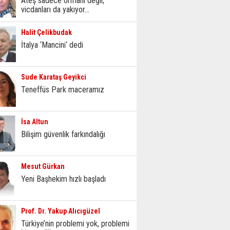
Ateş sadece ormanı değil,
vicdanları da yakıyor...
Halit Çelikbudak
İtalya ‘Mancini‘ dedi
Sude Karataş Geyikci
Teneffüs Park maceramız
İsa Altun
Bilişim güvenlik farkındalığı
Mesut Gürkan
Yeni Başhekim hızlı başladı
Prof. Dr. Yakup Alıcıgüzel
Türkiye’nin problemi yok, problemi