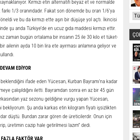
aynakla­nıyor. Kırmızı etin alternatifi beyaz et ve normalde
at farkı 1/3 oranındadır. Fa­kat son dönemde bu oran 1/6’ya
öneldi ve bu da kırmı­zı ette aşırı bir düşüşe yol açtı. İkincisi
de şu anda Türkiye’de en ucuz gıda mad­desi kırmızı ettir.
ÇO
nız zaman bugün ortalama bir insanın 25 ile 30 kilo et tüket­
bir ailenin ayda 10 bin lira ete ayırması anlamına ge­liyor ve
ullandı.
 DEVAM EDİYOR
beklendiği­ni ifade eden Yücesan, Kurban Bayramı’na kadar
il­meye çalışıldığını iletti. Bay­ramdan sonra en az bir 45 gün
 arkasından yaz sezo­nu geldiğine vurgu yapan Yü­cesan,
ekliyorum. Şu anda karkas etin kilogram fiyatı işsizlikten
kadar düştü. Bundan zarar gören de üreticilerdir. Onun için
p, üretimin cazip hale geti­rilmesi lazım” dedi.
 FAZLA FAKTÖR VAR