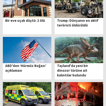
Bir eve uçak düştü: 2 ölü
Trump: Dünyanın en aktif
teröristi öldürüldü
ABD'den ‘Hürmüz Boğazı’
Tayland'da yeni bir
açıklaması
dinozor türüne ait
kalıntılar bulundu