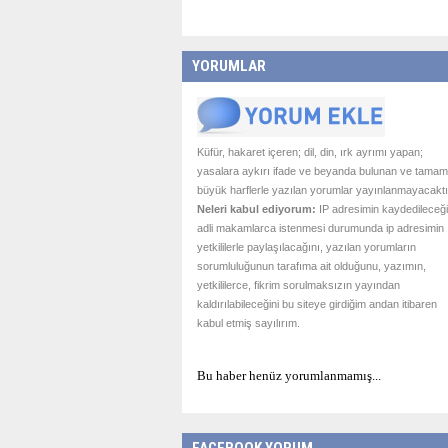
YORUMLAR
Küfür, hakaret içeren; dil, din, ırk ayrımı yapan;
yasalara aykırı ifade ve beyanda bulunan ve tamam
büyük harflerle yazılan yorumlar yayınlanmayacaktı
Neleri kabul ediyorum:
IP adresimin kaydedileceği
adli makamlarca istenmesi durumunda ip adresimin
yetkililerle paylaşılacağını, yazılan yorumların
sorumluluğunun tarafıma ait olduğunu, yazımın,
yetkililerce, fikrim sorulmaksızın yayından
kaldırılabileceğini bu siteye girdiğim andan itibaren
kabul etmiş sayılırım.
Bu haber henüz yorumlanmamış...