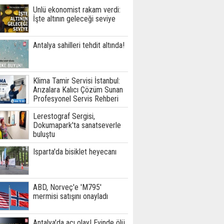
Ünlü ekonomist rakam verdi:
İşte altının geleceği seviye
Antalya sahilleri tehdit altında!
Klima Tamir Servisi İstanbul:
Arızalara Kalıcı Çözüm Sunan
Profesyonel Servis Rehberi
Lerestograf Sergisi,
Dokumapark'ta sanatseverle
buluştu
Isparta'da bisiklet heyecanı
ABD, Norveç'e 'M795'
mermisi satışını onayladı
Antalya'da acı olay! Evinde ölü