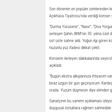
Son dönemin en popüler isimlerinden bir
Açıkhava Tiyatrosu’nda verdiği konser sı
“Durma Yürüsene”, “Nasır”, “Diva Yorgun”
yerleşen Şahin, BKM’nin 30. yılına özel
üst üste sahne aldı. Yoğun ilgi gören k
hüzünlü yüz ifadesi dikkat çekti.
Konserin ilerleyen dakikalarında seyirc
açıkladı:
“Bugün ekstra alkışlarınıza ihtiyacım 
biraz üzgün bir gün geçiriyorum. Kardeş
orada. Yüzüm düşmesin diye elimden gel
Sanatçının bu samimi açıklaması izleyi
duygusal zorluklara rağmen sahnedeki 