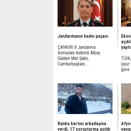
Jandarmanın kadın paşası
Ekon
açıkl
ÇANKIRI İl Jandarma
yaptı
Komutanı Kıdemli Albay
Gülden Mat Şakir,
TÜİK,
Cumhurbaşkanı ...
işsiz
göre 5
Banka kartını arkadaşına
Afyo
verdi, 17 soruşturma açıldı
yang