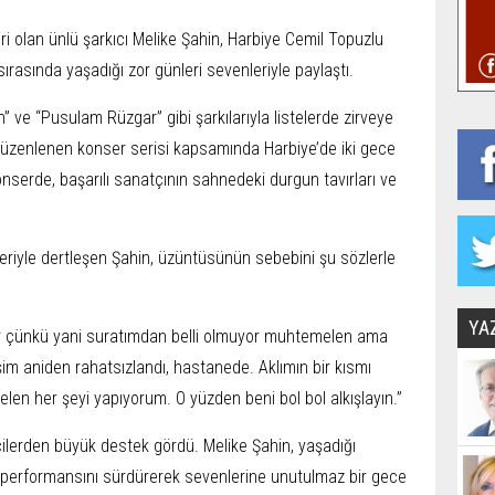
i olan ünlü şarkıcı Melike Şahin, Harbiye Cemil Topuzlu
rasında yaşadığı zor günleri sevenleriyle paylaştı.
 ve “Pusulam Rüzgar” gibi şarkılarıyla listelerde zirveye
 düzenlenen konser serisi kapsamında Harbiye’de iki gece
onserde, başarılı sanatçının sahnedeki durgun tavırları ve
ileriyle dertleşen Şahin, üzüntüsünün sebebini şu sözlerle
YA
var çünkü yani suratımdan belli olmuyor muhtemelen ama
im aniden rahatsızlandı, hastanede. Aklımın bir kısmı
en her şeyi yapıyorum. O yüzden beni bol bol alkışlayın.”
cilerden büyük destek gördü. Melike Şahin, yaşadığı
performansını sürdürerek sevenlerine unutulmaz bir gece