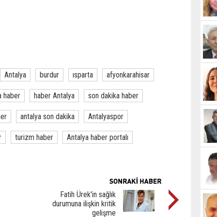
Antalya
burdur
ısparta
afyonkarahisar
a haber
haber Antalya
son dakika haber
ber
antalya son dakika
Antalyaspor
r
turizm haber
Antalya haber portalı
Fatih Ürek'in sağlık
durumuna ilişkin kritik
gelişme