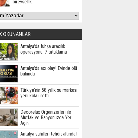
bireysellik..
K OKUNANLAR
Antalya'da fuhşa aracılık
operasyonu: 7 tutuklama
Antalya'da acı olay! Evinde ölü
bulundu
Türkiye'nin 58 yıllık su markası
yerli kola üretti
Decorelax Organizerleri ile
Mutfak ve Banyonuzda Yer
Açın
Antalya sahilleri tehdit altında!