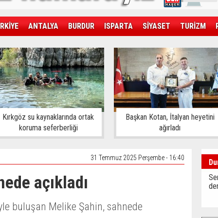
RKİYE
ANTALYA
BURDUR
ISPARTA
SİYASET
TURİZM
SAĞLIK
EKONOMİ
DÜNYA
Kırkgöz su kaynaklarında ortak
Başkan Kotan, İtalyan heyetini
koruma seferberliği
ağırladı
31 Temmuz 2025 Perşembe - 16:40
Du
nede açıkladı
Sen
der
yle buluşan Melike Şahin, sahnede