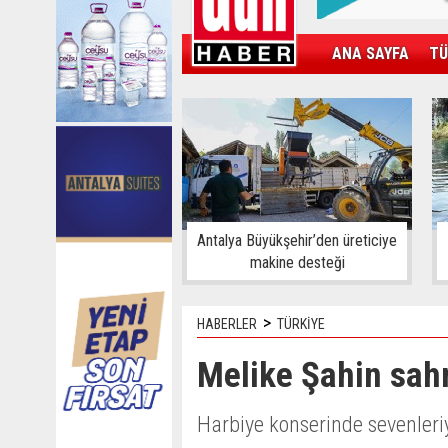
ANA SAYFA
TÜ
KAMPÜS
SPOR
GÜN'ÜN ÜRÜNÜ
Antalya Büyükşehir’den üreticiye
makine desteği
>
HABERLER
TÜRKİYE
Melike Şahin sah
Harbiye konserinde sevenleri