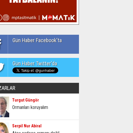
Gün Haber Facebook'ta
Gün Haber Twitter'da
ZARLAR
Turgut Güngör
Ormanları koruyalım
Serpil Nur Abiral