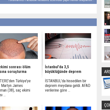
Yorumlarınızı Facebook hesabınız üzerinden yapın hemen onaylansın...
ekimi sonrası ölüm
İstanbul'da 3,5
AR
asına soruşturma
büyüklüğünde deprem
TERE’den Türkiye’ye
İSTANBUL'da hissedilen bir
n Martyn James
deprem meydana geldi. AFAD
man (38), saç ekimi
verilerine göre ...
ı ...
ÇO