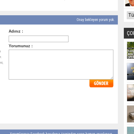
Onay bekleyen yorum yok.
ÇO
ı
r.
ni,