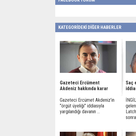
FACEBOOK YORUM
KATEGORİDEKİ DİĞER HABERLER
Gazeteci Ercüment
Saç 
Akdeniz hakkında karar
iddi
Gazeteci Ercümet Akdeniz’in
İNGİL
"örgüt üyeliği" iddiasıyla
gele
yargılandığı davanın ...
Latch
sonras