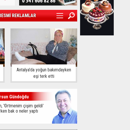
RESMİ REKLAMLAR
Antalya'da yoğun bakımdayken
eşi terk etti
rsun Gündoğdu
, 'Örtmenim çişim geldi'
ken bak o neler yaptı