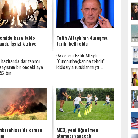
omide kara tablo
Fatih Altaylı'nın duruşma
andı: İşsizlik zirve
tarihi belli oldu
Gazeteci Fatih Altaylı,
 haziranda dar tanımlı
“Cumhurbaşkanına tehdit”
 sayısının bir önceki aya
iddiasıyla tutuklanmıştı. ...
2 bin ...
nkarahisar'da orman
MEB, yeni öğretmen
ını
ataması yapacak