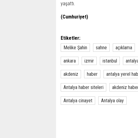
yaşattı.
(Cumhuriyet)
Etiketler:
Melike Şahin
sahne
açıklama
ankara
izmir
istanbul
antaly
akdeniz
haber
antalya yerel ha
Antalya haber siteleri
akdeniz habe
Antalya cinayet
Antalya olay