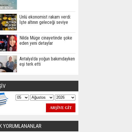
Ünlü ekonomist rakam verdi:
İşte altının geleceği seviye
Nilda Müge cinayetinde şoke
eden yeni detaylar
Antalya'da yoğun bakımdayken
eşi terk etti
ŞİV
K YORUMLANANLAR