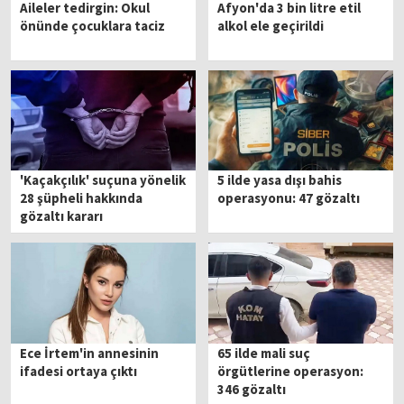
Aileler tedirgin: Okul
Afyon'da 3 bin litre etil
önünde çocuklara taciz
alkol ele geçirildi
'Kaçakçılık' suçuna yönelik
5 ilde yasa dışı bahis
28 şüpheli hakkında
operasyonu: 47 gözaltı
gözaltı kararı
Ece İrtem'in annesinin
65 ilde mali suç
ifadesi ortaya çıktı
örgütlerine operasyon:
346 gözaltı