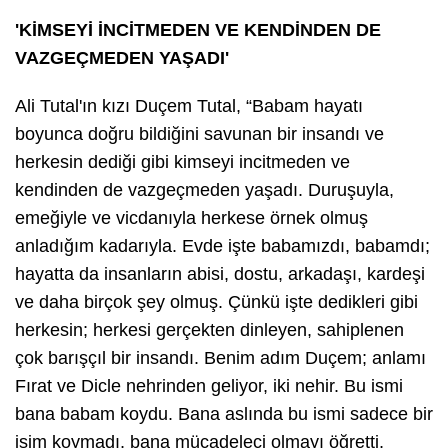
'KİMSEYİ İNCİTMEDEN VE KENDİNDEN DE
VAZGEÇMEDEN YAŞADI'
Ali Tutal'ın kızı Duçem Tutal, “Babam hayatı
boyunca doğru bildiğini savunan bir insandı ve
herkesin dediği gibi kimseyi incitmeden ve
kendinden de vazgeçmeden yaşadı. Duruşuyla,
emeğiyle ve vicdanıyla herkese örnek olmuş
anladığım kadarıyla. Evde işte babamızdı, babamdı;
hayatta da insanların abisi, dostu, arkadaşı, kardeşi
ve daha birçok şey olmuş. Çünkü işte dedikleri gibi
herkesin; herkesi gerçekten dinleyen, sahiplenen
çok barışçıl bir insandı. Benim adım Duçem; anlamı
Fırat ve Dicle nehrinden geliyor, iki nehir. Bu ismi
bana babam koydu. Bana aslında bu ismi sadece bir
isim koymadı, bana mücadeleci olmayı öğretti,