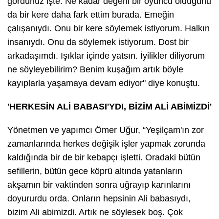
gördünüz işte. Ne kadar değerli bir oyuncu olduğunu
da bir kere daha fark ettim burada. Emeğin
çalışanıydı. Onu bir kere söylemek istiyorum. Halkın
insanıydı. Onu da söylemek istiyorum. Dost bir
arkadaşımdı. Işıklar içinde yatsın. İyilikler diliyorum
ne söyleyebilirim? Benim kuşağım artık böyle
kayıplarla yaşamaya devam ediyor" diye konuştu.
'HERKESİN ALİ BABASI'YDI, BİZİM ALİ ABİMİZDİ'
Yönetmen ve yapımcı Ömer Uğur, “Yeşilçam'ın zor
zamanlarında herkes değişik işler yapmak zorunda
kaldığında bir de bir kebapçı işletti. Oradaki bütün
sefillerin, bütün gece köprü altında yatanların
akşamın bir vaktinden sonra uğrayıp karınlarını
doyururdu orda. Onların hepsinin Ali babasıydı,
bizim Ali abimizdi. Artık ne söylesek boş. Çok