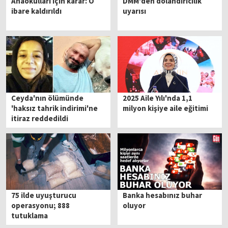
Anaokulları için karar: O
DMM'den dolandırıcılık
ibare kaldırıldı
uyarısı
Ceyda'nın ölümünde
2025 Aile Yılı'nda 1,1
'haksız tahrik indirimi'ne
milyon kişiye aile eğitimi
itiraz reddedildi
75 ilde uyuşturucu
Banka hesabınız buhar
operasyonu; 888
oluyor
tutuklama