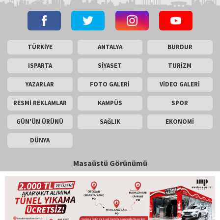
TÜRKİYE
ANTALYA
BURDUR
ISPARTA
SİYASET
TURİZM
YAZARLAR
FOTO GALERİ
VİDEO GALERİ
RESMİ REKLAMLAR
KAMPÜS
SPOR
GÜN'ÜN ÜRÜNÜ
SAĞLIK
EKONOMİ
DÜNYA
Masaüstü Görünümü
İletişim
Künye
Copyright © 2026 Gün Haber