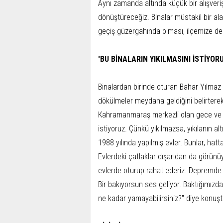
Aynı zamanda altında küçük bir alışveri
dönüştüreceğiz. Binalar müstakil bir a
geçiş güzergahında olması, ilçemize de 
'BU BİNALARIN YIKILMASINI İSTİYOR
Binalardan birinde oturan Bahar Yılmaz 
dökülmeler meydana geldiğini belirterek
Kahramanmaraş merkezli olan gece ve gü
istiyoruz. Çünkü yıkılmazsa, yıkılanın al
1988 yılında yapılmış evler. Bunlar, hatta
Evlerdeki çatlaklar dışarıdan da görünüy
evlerde oturup rahat ederiz. Depremde s
Bir bakıyorsun ses geliyor. Baktığımızda
ne kadar yamayabilirsiniz?" diye konuşt