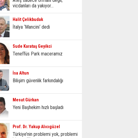
Ateş sadece ormanı değil,
vicdanları da yakıyor...
Halit Çelikbudak
İtalya ‘Mancini‘ dedi
Sude Karataş Geyikci
Teneffüs Park maceramız
İsa Altun
Bilişim güvenlik farkındalığı
Mesut Gürkan
Yeni Başhekim hızlı başladı
Prof. Dr. Yakup Alıcıgüzel
Türkiye’nin problemi yok, problemi