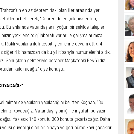
rabzon'un en az deprem riski olan iller arasında yer
tiklerini belirterek, "Depremde en çok hissedilen,
ldu. Bu anlamda vatandaşların yoğun bir şekilde talepleri
ı'mızın yetkilendirdiği laboratuvarlar ile çalışmalarımıza
 Riskli yapılarla ilgili tespit işlemlerine devam ettik. 4
z diğer 4 binamızdan da bu yıl itibarıyla numunelerini aldık.
uz. Sonuçların gelmesiyle beraber Maçka'daki Beş Yıldız
 ortadan kaldıracağız” diye konuştu.
KOYACAĞIZ'
el mimaride yapıların yapılacağını belirten Koçhan, "Bu
limizi koyacağız. Vatandaş iş birliği ile inşallah bu yazın
cağız. Yaklaşık 140 konutu 300 konuta çıkartacağız. Daha
 ve ısı güvenliği olan bir binaya ve görünüme kavuşacaklar.