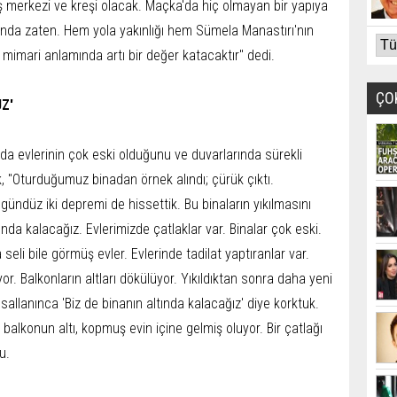
ş merkezi ve kreşi olacak. Maçka'da hiç olmayan bir yapıya
landa zaten. Hem yola yakınlığı hem Sümela Manastırı'nın
mimari anlamında artı bir değer katacaktır" dedi.
ÇO
UZ'
da evlerinin çok eski olduğunu ve duvarlarında sürekli
, "Oturduğumuz binadan örnek alındı; çürük çıktı.
ndüz iki depremi de hissettik. Bu binaların yıkılmasını
tında kalacağız. Evlerimizde çatlaklar var. Binalar çok eski.
 seli bile görmüş evler. Evlerinde tadilat yaptıranlar var.
or. Balkonların altları dökülüyor. Yıkıldıktan sonra daha yeni
allanınca 'Biz de binanın altında kalacağız' diye korktuk.
 balkonun altı, kopmuş evin içine gelmiş oluyor. Bir çatlağı
u.