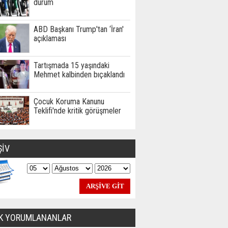
durum
ABD Başkanı Trump'tan ‘İran'
açıklaması
Tartışmada 15 yaşındaki
Mehmet kalbinden bıçaklandı
Çocuk Koruma Kanunu
Teklifi'nde kritik görüşmeler
ŞİV
K YORUMLANANLAR