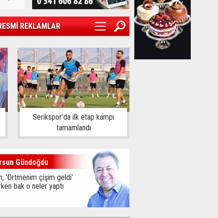
RESMİ REKLAMLAR
Serikspor'da ilk etap kampı
tamamlandı
rsun Gündoğdu
, 'Örtmenim çişim geldi'
ken bak o neler yaptı