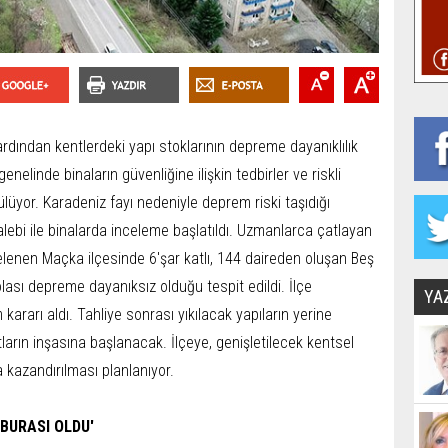
ından kentlerdeki yapı stoklarının depreme dayanıklılık
elinde binaların güvenliğine ilişkin tedbirler ve riskli
rütülüyor. Karadeniz fayı nedeniyle deprem riski taşıdığı
alebi ile binalarda inceleme başlatıldı. Uzmanlarca çatlayan
celenen Maçka ilçesinde 6'şar katlı, 144 daireden oluşan Beş
 olası depreme dayanıksız olduğu tespit edildi. İlçe
YA
m kararı aldı. Tahliye sonrası yıkılacak yapıların yerine
ların inşasına başlanacak. İlçeye, genişletilecek kentsel
 kazandırılması planlanıyor.
 BURASI OLDU'