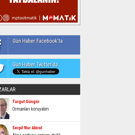
Gün Haber Facebook'ta
Gün Haber Twitter'da
ZARLAR
Turgut Güngör
Ormanları koruyalım
Serpil Nur Abiral