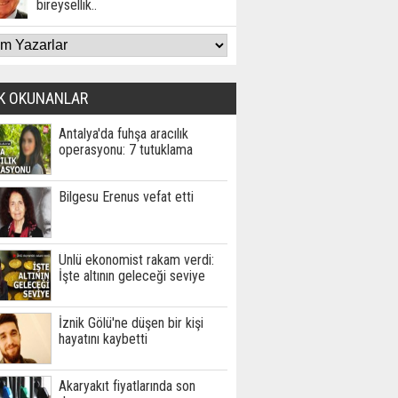
bireysellik..
K OKUNANLAR
Antalya'da fuhşa aracılık
operasyonu: 7 tutuklama
Bilgesu Erenus vefat etti
Ünlü ekonomist rakam verdi:
İşte altının geleceği seviye
İznik Gölü'ne düşen bir kişi
hayatını kaybetti
Akaryakıt fiyatlarında son