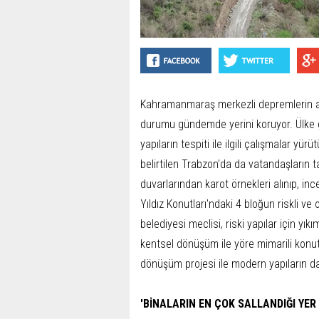
Kahramanmaraş merkezli depremlerin ard
durumu gündemde yerini koruyor. Ülke gen
yapıların tespiti ile ilgili çalışmalar yü
belirtilen Trabzon'da da vatandaşların t
duvarlarından karot örnekleri alınıp, in
Yıldız Konutları'ndaki 4 bloğun riskli ve
belediyesi meclisi, riski yapılar için yıkı
kentsel dönüşüm ile yöre mimarili konut
dönüşüm projesi ile modern yapıların da
'BİNALARIN EN ÇOK SALLANDIĞI YER