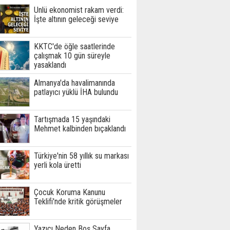
Ünlü ekonomist rakam verdi:
İşte altının geleceği seviye
KKTC'de öğle saatlerinde
çalışmak 10 gün süreyle
yasaklandı
Almanya'da havalimanında
patlayıcı yüklü İHA bulundu
Tartışmada 15 yaşındaki
Mehmet kalbinden bıçaklandı
Türkiye'nin 58 yıllık su markası
yerli kola üretti
Çocuk Koruma Kanunu
Teklifi'nde kritik görüşmeler
Yazıcı Neden Boş Sayfa