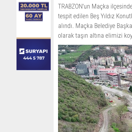
TRABZON'un Maçka ilçesinde 
tespit edilen Beş Yıldız Konutl
alındı. Maçka Belediye Başk
olarak taşın altına elimizi ko