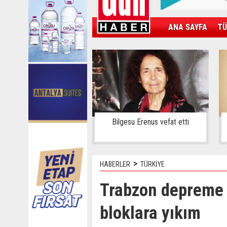
ANA SAYFA
TÜ
KAMPÜS
SPOR
GÜN'ÜN ÜRÜNÜ
Bilgesu Erenus vefat etti
>
HABERLER
TÜRKİYE
Trabzon depreme h
bloklara yıkım