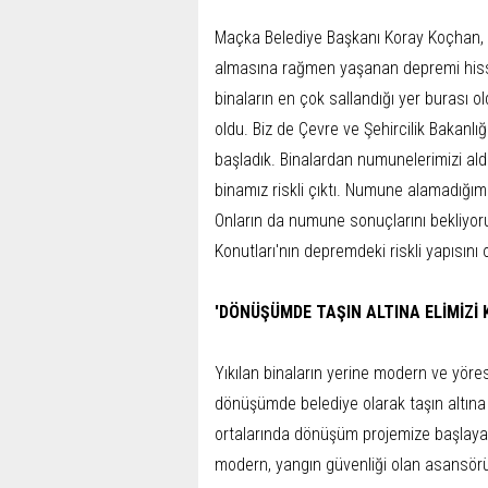
Maçka Belediye Başkanı Koray Koçhan, T
almasına rağmen yaşanan depremi hisset
binaların en çok sallandığı yer burası o
oldu. Biz de Çevre ve Şehircilik Bakanlığ
başladık. Binalardan numunelerimizi aldık.
binamız riskli çıktı. Numune alamadığımı
Onların da numune sonuçlarını bekliyor
Konutları'nın depremdeki riskli yapısını
'DÖNÜŞÜMDE TAŞIN ALTINA ELİMİZİ 
Yıkılan binaların yerine modern ve yöres
dönüşümde belediye olarak taşın altına e
ortalarında dönüşüm projemize başlaya
modern, yangın güvenliği olan asansörü