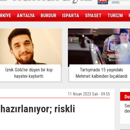
RKİYE
ANTALYA
BURDUR
ISPARTA
SİYASET
TURİZM
SAĞLIK
EKONOMİ
DÜNYA
İznik Gölü'ne düşen bir kişi
Tartışmada 15 yaşındaki
hayatını kaybetti
Mehmet kalbinden bıçaklandı
11 Nisan 2023 Salı - 09:55
Du
azırlanıyor; riskli
Sen
der