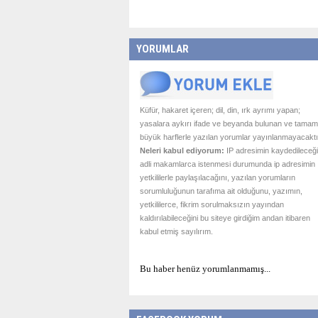
YORUMLAR
Küfür, hakaret içeren; dil, din, ırk ayrımı yapan;
yasalara aykırı ifade ve beyanda bulunan ve tamam
büyük harflerle yazılan yorumlar yayınlanmayacaktı
Neleri kabul ediyorum:
IP adresimin kaydedileceği
adli makamlarca istenmesi durumunda ip adresimin
yetkililerle paylaşılacağını, yazılan yorumların
sorumluluğunun tarafıma ait olduğunu, yazımın,
yetkililerce, fikrim sorulmaksızın yayından
kaldırılabileceğini bu siteye girdiğim andan itibaren
kabul etmiş sayılırım.
Bu haber henüz yorumlanmamış...