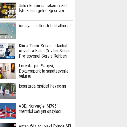
Ünlü ekonomist rakam verdi:
İşte altının geleceği seviye
Antalya sahilleri tehdit altında!
Klima Tamir Servisi İstanbul:
Arızalara Kalıcı Çözüm Sunan
Profesyonel Servis Rehberi
Lerestograf Sergisi,
Dokumapark'ta sanatseverle
buluştu
Isparta'da bisiklet heyecanı
ABD, Norveç'e 'M795'
mermisi satışını onayladı
Antalya'da acı olay! Evinde ölü