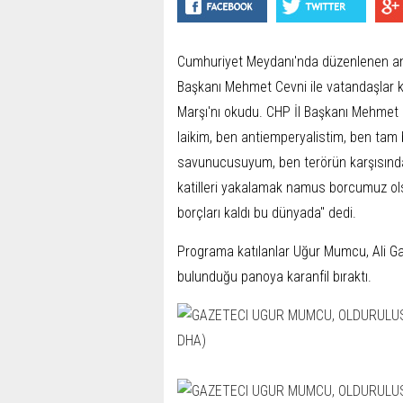
Cumhuriyet Meydanı'nda düzenlenen anm
Başkanı Mehmet Cevni ile vatandaşlar ka
Marşı'nı okudu. CHP İl Başkanı Mehmet
laikim, ben antiemperyalistim, ben tam
savunucusuyum, ben terörün karşısındayı
katilleri yakalamak namus borcumuz olsu
borçları kaldı bu dünyada" dedi.
Programa katılanlar Uğur Mumcu, Ali Ga
bulunduğu panoya karanfil bıraktı.