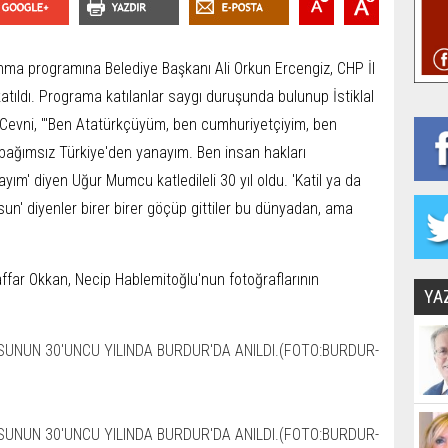
a programına Belediye Başkanı Ali Orkun Ercengiz, CHP İl
tıldı. Programa katılanlar saygı duruşunda bulunup İstiklal
 Cevni, "'Ben Atatürkçüyüm, ben cumhuriyetçiyim, ben
 bağımsız Türkiye'den yanayım. Ben insan hakları
m' diyen Uğur Mumcu katledileli 30 yıl oldu. 'Katil ya da
n' diyenler birer birer göçüp gittiler bu dünyadan, ama
ffar Okkan, Necip Hablemitoğlu'nun fotoğraflarının
YA