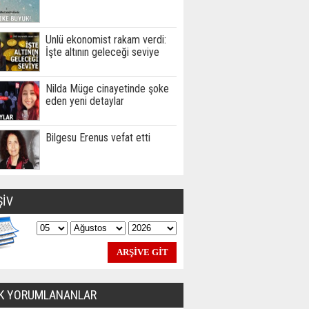
Ünlü ekonomist rakam verdi:
İşte altının geleceği seviye
Nilda Müge cinayetinde şoke
eden yeni detaylar
Bilgesu Erenus vefat etti
ŞİV
K YORUMLANANLAR