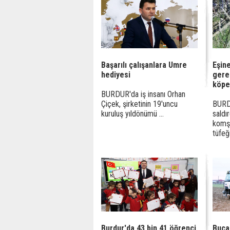
Başarılı çalışanlara Umre
Eşine
hediyesi
gere
köpe
BURDUR'da iş insanı Orhan
Çiçek, şirketinin 19'uncu
BURDU
kuruluş yıldönümü ...
saldı
komş
tüfeğ
Burdur'da 43 bin 41 öğrenci
Bucak