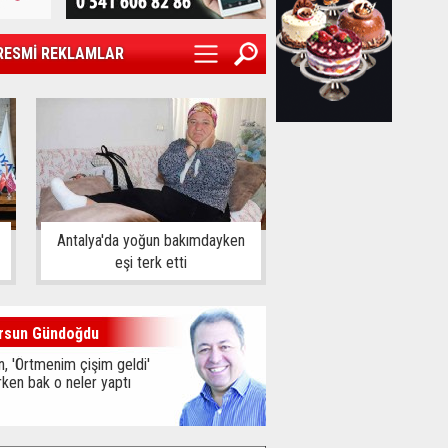
RESMİ REKLAMLAR
Antalya'da yoğun bakımdayken
eşi terk etti
rsun Gündoğdu
, 'Örtmenim çişim geldi'
ken bak o neler yaptı