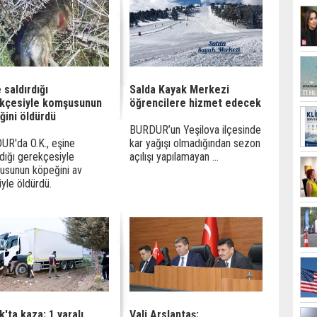
 saldırdığı
Salda Kayak Merkezi
kçesiyle komşusunun
öğrencilere hizmet edecek
ğini öldürdü
BURDUR’un Yeşilova ilçesinde
R'da O.K., eşine
kar yağışı olmadığından sezon
rdığı gerekçesiyle
açılışı yapılamayan ...
usunun köpeğini av
iyle öldürdü.
'ta kaza: 1 yaralı
Vali Arslantaş: