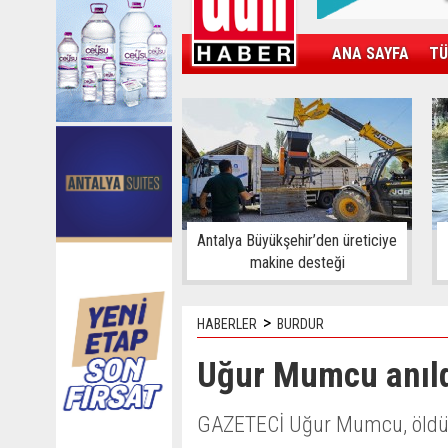
ANA SAYFA
TÜ
KAMPÜS
SPOR
GÜN'ÜN ÜRÜNÜ
Antalya Büyükşehir’den üreticiye
makine desteği
>
HABERLER
BURDUR
Uğur Mumcu anıl
GAZETECİ Uğur Mumcu, öldürü