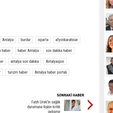
Antalya
burdur
ısparta
afyonkarahisar
a haber
haber Antalya
son dakika haber
ber
antalya son dakika
Antalyaspor
r
turizm haber
Antalya haber portalı
Fatih Ürek'in sağlık
durumuna ilişkin kritik
gelişme