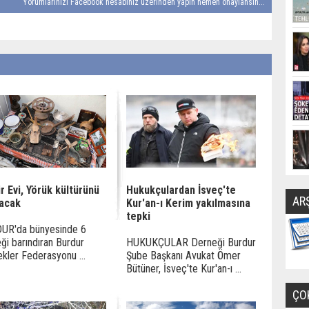
Yorumlarınızı Facebook hesabınız üzerinden yapın hemen onaylansın...
r Evi, Yörük kültürünü
Hukukçulardan İsveç'te
AR
tacak
Kur'an-ı Kerim yakılmasına
tepki
UR'da bünyesinde 6
ği barındıran Burdur
HUKUKÇULAR Derneği Burdur
kler Federasyonu ...
Şube Başkanı Avukat Ömer
Bütüner, İsveç'te Kur'an-ı ...
ÇO