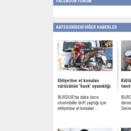
FACEBOOK YORUM
KATEGORİDEKİ DİĞER HABERLER
Ehliyetine el konulan
Kültü
sürücünün 'kask' uyanıklığı
tanı
BURDUR'da daha önce
BURD
otomobille drift yaptığı için
derne
ehliyetine el konulan ...
Derne