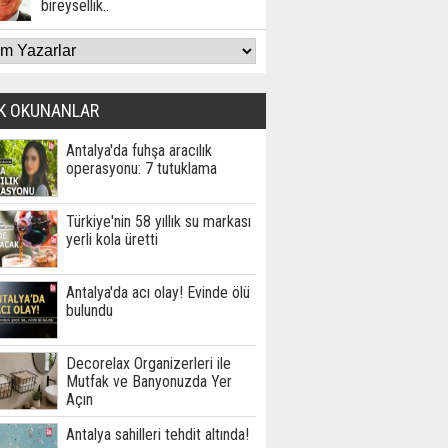
bireysellik..
K OKUNANLAR
Antalya'da fuhşa aracılık
operasyonu: 7 tutuklama
Türkiye'nin 58 yıllık su markası
yerli kola üretti
Antalya'da acı olay! Evinde ölü
bulundu
Decorelax Organizerleri ile
Mutfak ve Banyonuzda Yer
Açın
Antalya sahilleri tehdit altında!