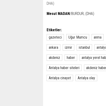
Mesut MADAN
/BURDUR, (DHA)
Etiketler:
gazeteci
Uğur Mumcu
anma
ankara
izmir
istanbul
antaly
akdeniz
haber
antalya yerel ha
Antalya haber siteleri
akdeniz habe
Antalya cinayet
Antalya olay