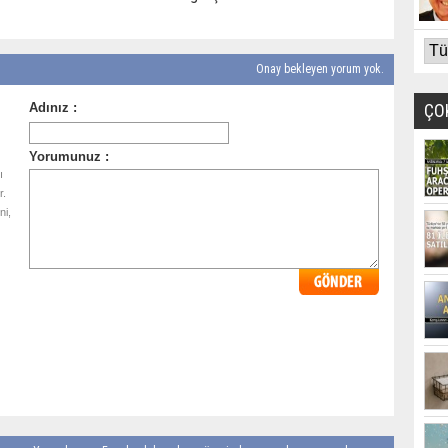
Onay bekleyen yorum yok.
ÇO
ı
r.
ni,