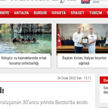
RKİYE
ANTALYA
BURDUR
ISPARTA
SİYASET
TURİZM
SAĞLIK
EKONOMİ
DÜNYA
Kırkgöz su kaynaklarında ortak
Başkan Kotan, İtalyan heyetini
koruma seferberliği
ağırladı
24 Ocak 2023 Salı - 15:11
Du
dı
Sen
der
lüşünün 30'uncu yılında Burdur'da anıldı.