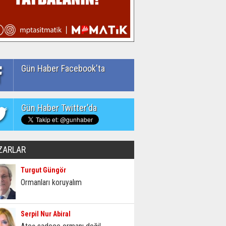
Gün Haber Facebook'ta
Gün Haber Twitter'da
ZARLAR
Turgut Güngör
Ormanları koruyalım
Serpil Nur Abiral