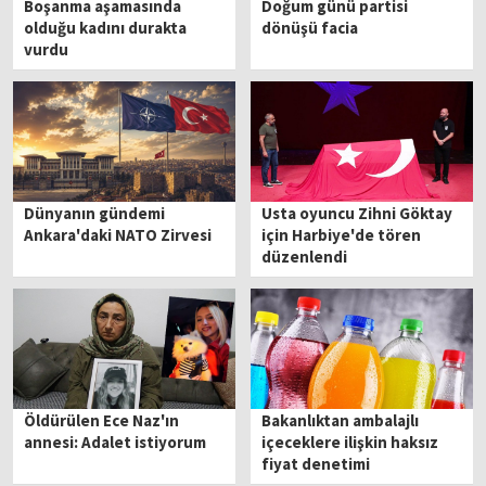
Boşanma aşamasında
Doğum günü partisi
olduğu kadını durakta
dönüşü facia
vurdu
Dünyanın gündemi
Usta oyuncu Zihni Göktay
Ankara'daki NATO Zirvesi
için Harbiye'de tören
düzenlendi
Öldürülen Ece Naz'ın
Bakanlıktan ambalajlı
annesi: Adalet istiyorum
içeceklere ilişkin haksız
fiyat denetimi