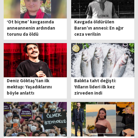
‘Ot biçme’ kavgasında
Kavgada öldürülen
anneannenin ardından
Baran’ın annesi: En ağır
torunu da öldü
ceza verilsin
Deniz Göktaş'tan ilk
Balıkta taht değişti:
mektup: Yaşadıklarını
Yılların lideri ilk kez
böyle anlattı
zirveden indi