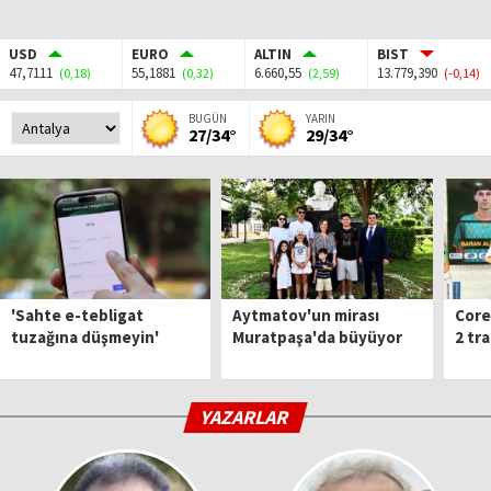
USD
EURO
ALTIN
BIST
47,7111
55,1881
6.660,55
13.779,390
(0,18)
(0,32)
(2,59)
(-0,14)
BUGÜN
YARIN
27/34°
29/34°
'Sahte e-tebligat
Aytmatov'un mirası
Core
tuzağına düşmeyin'
Muratpaşa'da büyüyor
2 tr
YAZARLAR