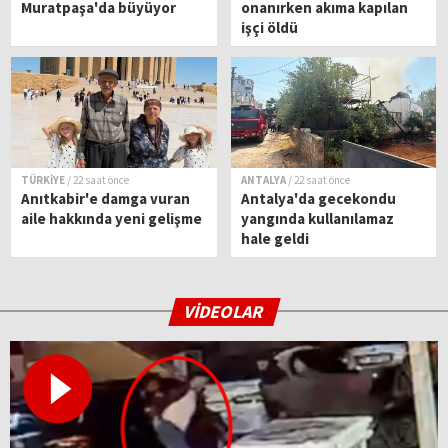
Muratpaşa'da büyüyor
onanırken akıma kapılan
işçi öldü
TÜRKİYE
/ 22 saat önce
ANTALYA
/ 22 saat önce
Anıtkabir'e damga vuran
Antalya'da gecekondu
aile hakkında yeni gelişme
yangında kullanılamaz
hale geldi
VİDEOLAR