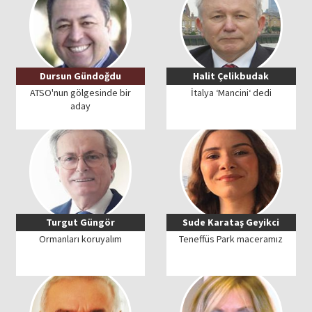
Dursun Gündoğdu
Halit Çelikbudak
ATSO'nun gölgesinde bir
İtalya ‘Mancini‘ dedi
aday
Turgut Güngör
Sude Karataş Geyikci
Ormanları koruyalım
Teneffüs Park maceramız