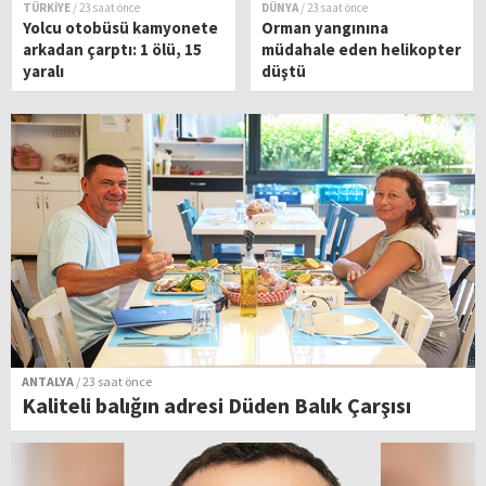
TÜRKİYE
/ 23 saat önce
DÜNYA
/ 23 saat önce
Yolcu otobüsü kamyonete
Orman yangınına
arkadan çarptı: 1 ölü, 15
müdahale eden helikopter
yaralı
düştü
ANTALYA
/ 23 saat önce
Kaliteli balığın adresi Düden Balık Çarşısı