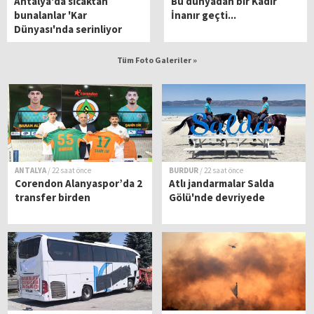
Antalya'da sıcaktan
Bu dünyadan bir Kadir
bunalanlar 'Kar
İnanır geçti...
Dünyası'nda serinliyor
Tüm Foto Galeriler »
ANTALYA
/ 22 saat önce
BURDUR
/ 22 saat önce
Corendon Alanyaspor’da 2
Atlı jandarmalar Salda
transfer birden
Gölü'nde devriyede