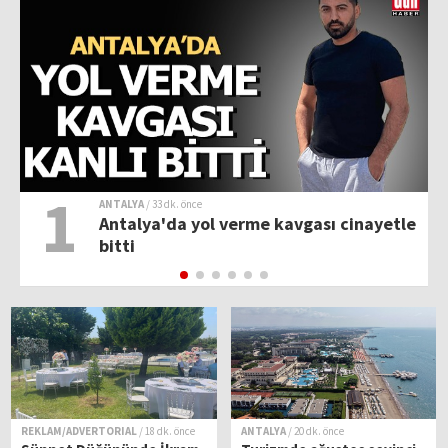
1
ANTALYA
/ 33 dk. önce
Antalya'da yol verme kavgası cinayetle
bitti
REKLAM/ADVERTORIAL
/ 18 dk. önce
ANTALYA
/ 20 dk. önce