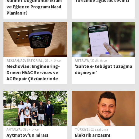
Sünnet Düğününde İkram
Turizmde ağustos sevinci
ve Eğlence Programı Nasıl
Planlanır?
REKLAM/ADVERTORIAL
/ 26 dk. önce
ANTALYA
/ 30 dk. önce
Mechoviae: Engineering-
'Sahte e-tebligat tuzağına
Driven HVAC Services ve
düşmeyin'
AC Repair Çözümlerinde
Güvenilir Teknik Hizmet
Ortağınız
ANTALYA
/ 32 dk. önce
TÜRKİYE
/ 21 saat önce
Aytmatov'un mirası
Elektrik arızasını