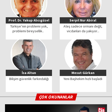
Prof. Dr. Yakup Alıcıgüzel
Serpil Nur Abiral
Türkiye’nin problemi yok,
Ateş sadece ormanı değil,
problemi bireysellik..
vicdanları da yakıyor...
İsa Altun
Mesut Gürkan
Bilişim güvenlik farkındalığı
Yeni Başhekim hızlı başladı
ÇOK OKUNANLAR