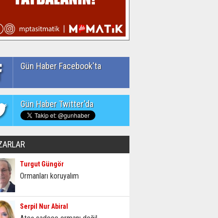
Gün Haber Facebook'ta
Gün Haber Twitter'da
ZARLAR
Turgut Güngör
Ormanları koruyalım
Serpil Nur Abiral