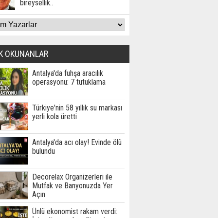
bireysellik..
K OKUNANLAR
Antalya'da fuhşa aracılık
operasyonu: 7 tutuklama
Türkiye'nin 58 yıllık su markası
yerli kola üretti
Antalya'da acı olay! Evinde ölü
bulundu
Decorelax Organizerleri ile
Mutfak ve Banyonuzda Yer
Açın
Ünlü ekonomist rakam verdi: