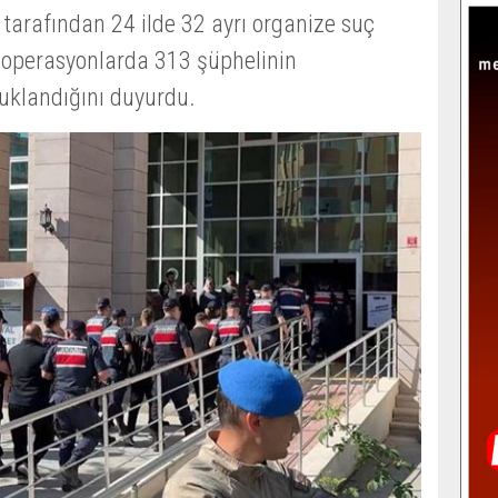
tarafından 24 ilde 32 ayrı organize suç
 operasyonlarda 313 şüphelinin
tuklandığını duyurdu.