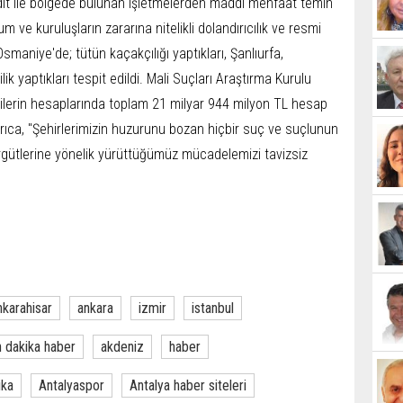
ehdit ile bölgede bulunan işletmelerden maddi menfaat temin
m ve kuruluşların zararına nitelikli dolandırıcılık ve resmi
 Osmaniye'de; tütün kaçakçılığı yaptıkları, Şanlıurfa,
lik yaptıkları tespit edildi. Mali Suçları Araştırma Kurulu
erin hesaplarında toplam 21 milyar 944 milyon TL hesap
ayrıca, "Şehirlerimizin huzurunu bozan hiçbir suç ve suçlunun
gütlerine yönelik yürüttüğümüz mücadelemizi tavizsiz
nkarahisar
ankara
izmir
istanbul
 dakika haber
akdeniz
haber
ika
Antalyaspor
Antalya haber siteleri