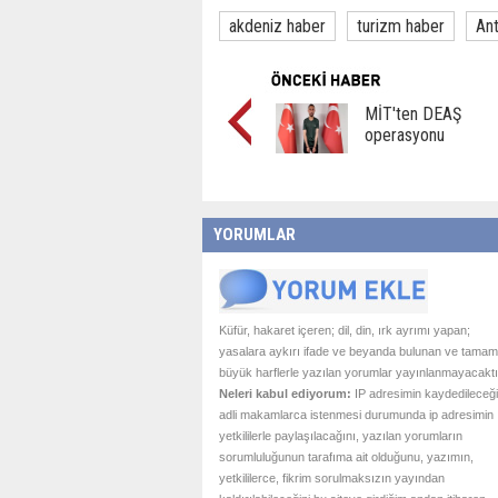
akdeniz haber
turizm haber
Ant
MİT'ten DEAŞ
operasyonu
YORUMLAR
Küfür, hakaret içeren; dil, din, ırk ayrımı yapan;
yasalara aykırı ifade ve beyanda bulunan ve tamam
büyük harflerle yazılan yorumlar yayınlanmayacaktı
Neleri kabul ediyorum:
IP adresimin kaydedileceği
adli makamlarca istenmesi durumunda ip adresimin
yetkililerle paylaşılacağını, yazılan yorumların
sorumluluğunun tarafıma ait olduğunu, yazımın,
yetkililerce, fikrim sorulmaksızın yayından