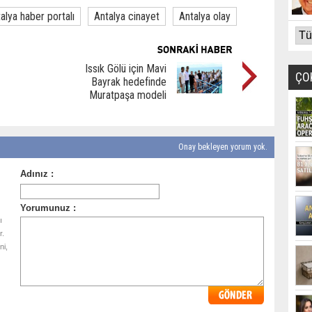
alya haber portalı
Antalya cinayet
Antalya olay
Issık Gölü için Mavi
ÇO
Bayrak hedefinde
Muratpaşa modeli
Onay bekleyen yorum yok.
ı
r.
ni,