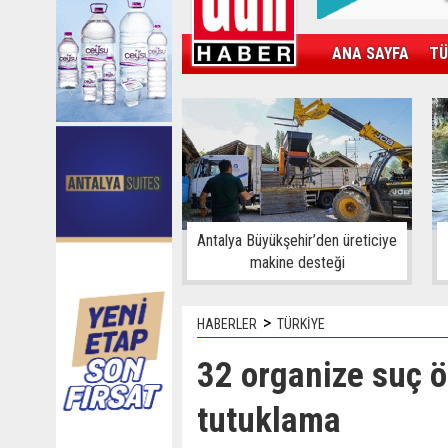
ANA SAYFA
TÜ
KAMPÜS
SPOR
GÜN'ÜN ÜRÜNÜ
Antalya Büyükşehir’den üreticiye
makine desteği
>
HABERLER
TÜRKİYE
32 organize suç 
tutuklama