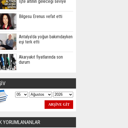
İşte altının geleceği seviye
Bilgesu Erenus vefat etti
Antalya'da yoğun bakımdayken
eşi terk etti
Akaryakıt fiyatlarında son
durum
ŞİV
K YORUMLANANLAR