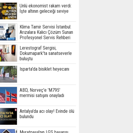
Ünlü ekonomist rakam verdi:
İşte altının geleceği seviye
Klima Tamir Servisi İstanbul:
Arızalara Kalıcı Çözüm Sunan
Profesyonel Servis Rehberi
Lerestograf Sergisi,
Dokumapark'ta sanatseverle
buluştu
Isparta'da bisiklet heyecanı
ABD, Norveç'e 'M795'
mermisi satışını onayladı
Antalya'da acı olay! Evinde ölü
bulundu
Muratpaşa'nın LGS başarısı