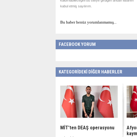
kaldırılabileceğini bu siteye girdiğim andan itibaren
kabul etmiş sayılırım.
Bu haber henüz yorumlanmamış...
FACEBOOK YORUM
KATEGORİDEKİ DİĞER HABERLER
MİT'ten DEAŞ operasyonu
Afyo
kaym