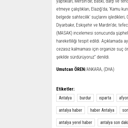
yaptıkları, Mersin'de; baskı, darp ve t
etmeye çalıştıkları, Elazığ’da; 'Kamu kuru
belgede sahtecilik' suçlarını işledikleri,
Diyarbakır, Eskişehir ve Mardin'de; tefeci
(MASAK) incelemesi sonucunda şüphelil
hareketliliği tespit edildi. Açıklamada 
cezasız kalmaması için organize suç ör
şekilde sürdürüyoruz" denildi.
Umutcan ÖREN
/ANKARA, (DHA)
Etiketler:
Antalya
burdur
ısparta
afyo
antalya haber
haber Antalya
son
antalya yerel haber
antalya son dak