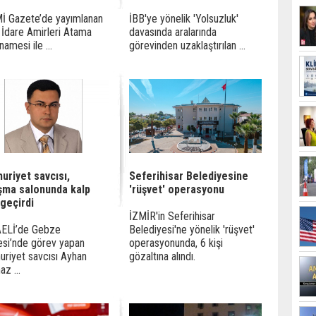
İ Gazete’de yayımlanan
İBB'ye yönelik 'Yolsuzluk'
 İdare Amirleri Atama
davasında aralarında
namesi ile ...
görevinden uzaklaştırılan ...
uriyet savcısı,
Seferihisar Belediyesine
şma salonunda kalp
'rüşvet' operasyonu
 geçirdi
İZMİR'in Seferihisar
ELİ’de Gebze
Belediyesi'ne yönelik 'rüşvet'
esi’nde görev yapan
operasyonunda, 6 kişi
riyet savcısı Ayhan
gözaltına alındı.
z ...