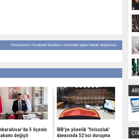
Yorumlarınızı Facebook hesabınız üzerinden yapın hemen onaylansın...
AR
nkarahisar'da 5 ilçenin
İBB'ye yönelik 'Yolsuzluk'
ÇO
akamı değişti
davasında 52’nci duruşma