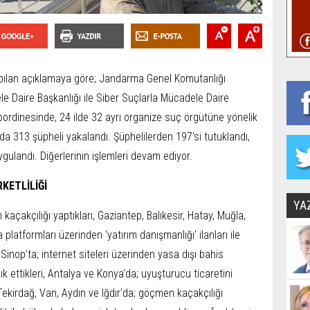
pılan açıklamaya göre; Jandarma Genel Komutanlığı
e Daire Başkanlığı ile Siber Suçlarla Mücadele Daire
koordinesinde, 24 ilde 32 ayrı organize suç örgütüne yönelik
a 313 şüpheli yakalandı. Şüphelilerden 197'si tutuklandı,
gulandı. Diğerlerinin işlemleri devam ediyor.
KETLİLİĞİ
YA
kaçakçılığı yaptıkları, Gaziantep, Balıkesir, Hatay, Muğla,
atformları üzerinden 'yatırım danışmanlığı' ilanları ile
Sinop’ta; internet siteleri üzerinden yasa dışı bahis
lık ettikleri, Antalya ve Konya'da; uyuşturucu ticaretini
, Tekirdağ, Van, Aydın ve Iğdır'da; göçmen kaçakçılığı