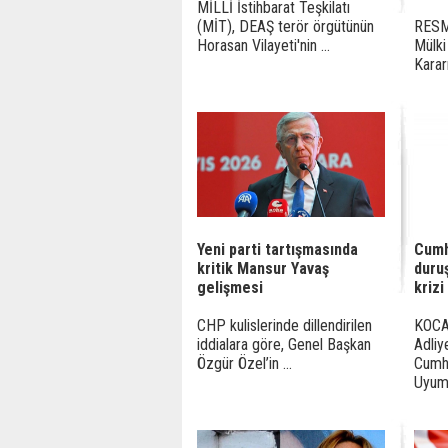
MİLLİ İstihbarat Teşkilatı
(MİT), DEAŞ terör örgütünün
RESM
Horasan Vilayeti'nin ...
Mülki
Karar
Yeni parti tartışmasında
Cumh
kritik Mansur Yavaş
duru
gelişmesi
krizi
CHP kulislerinde dillendirilen
KOCA
iddialara göre, Genel Başkan
Adliy
Özgür Özel’in ...
Cumhu
Uyuma