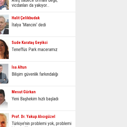
Ateş sadece ormanı değil,
vicdanları da yakıyor...
Halit Çelikbudak
İtalya ‘Mancini‘ dedi
Sude Karataş Geyikci
Teneffüs Park maceramız
İsa Altun
Bilişim güvenlik farkındalığı
Mesut Gürkan
Yeni Başhekim hızlı başladı
Prof. Dr. Yakup Alıcıgüzel
Türkiye’nin problemi yok, problemi