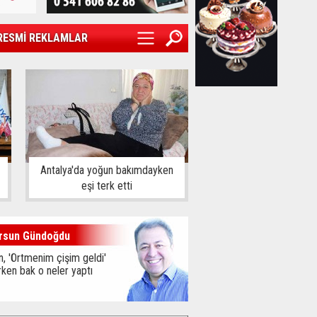
RESMİ REKLAMLAR
Antalya'da yoğun bakımdayken
eşi terk etti
rsun Gündoğdu
, 'Örtmenim çişim geldi'
ken bak o neler yaptı