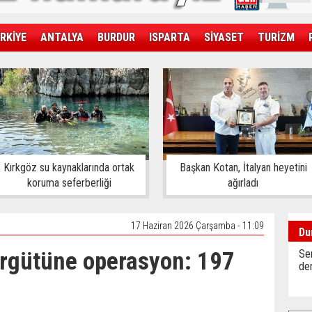
RKİYE
ANTALYA
BURDUR
ISPARTA
SİYASET
TURİZM
SAĞLIK
EKONOMİ
DÜNYA
Kırkgöz su kaynaklarında ortak
Başkan Kotan, İtalyan heyetini
koruma seferberliği
ağırladı
17 Haziran 2026 Çarşamba - 11:09
Du
örgütüne operasyon: 197
Sen
der