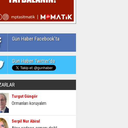
Gün Haber Facebook'ta
Gün Haber Twitter'da
ZARLAR
Turgut Güngör
Ormanları koruyalım
Serpil Nur Abiral