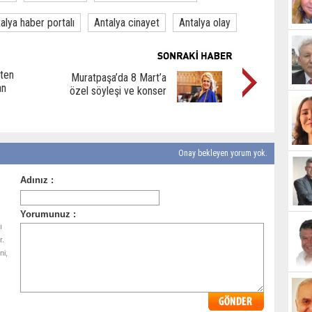
alya haber portalı
Antalya cinayet
Antalya olay
sten
Muratpaşa’da 8 Mart’a
an
özel söyleşi ve konser
Onay bekleyen yorum yok.
ı
r.
ni,