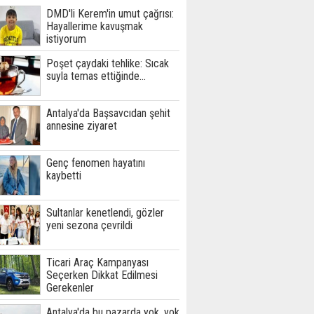
DMD'li Kerem'in umut çağrısı:
Hayallerime kavuşmak
istiyorum
Poşet çaydaki tehlike: Sıcak
suyla temas ettiğinde...
Antalya'da Başsavcıdan şehit
annesine ziyaret
Genç fenomen hayatını
kaybetti
Sultanlar kenetlendi, gözler
yeni sezona çevrildi
Ticari Araç Kampanyası
Seçerken Dikkat Edilmesi
Gerekenler
Antalya'da bu pazarda yok, yok