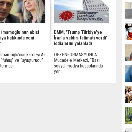
k İmamoğlu'nun abisi
DMM, 'Trump Türkiye'ye
Kaya hakkında yeni
İran'a saldırı talimatı verdi'
r
iddialarını yalanladı
 İmamoğlu'nun kardeşi Ali
DEZENFORMASYONLA
 “fuhuş” ve “uyuşturucu”
Mücadele Merkezi, “Bazı
turması ...
sosyal medya hesaplarında
yer ...