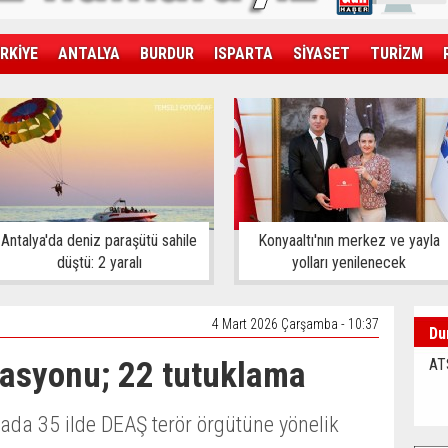
RKİYE
ANTALYA
BURDUR
ISPARTA
SİYASET
TURİZM
SAĞLIK
EKONOMİ
DÜNYA
Antalya'da deniz paraşütü sahile
Konyaaltı'nın merkez ve yayla
düştü: 2 yaralı
yolları yenilenecek
4 Mart 2026 Çarşamba - 10:37
Du
rasyonu; 22 tutuklama
AT
tada 35 ilde DEAŞ terör örgütüne yönelik