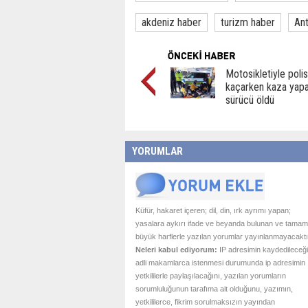
akdeniz haber
turizm haber
Ant
Motosikletiyle poli
kaçarken kaza yap
sürücü öldü
YORUMLAR
Küfür, hakaret içeren; dil, din, ırk ayrımı yapan;
yasalara aykırı ifade ve beyanda bulunan ve tamam
büyük harflerle yazılan yorumlar yayınlanmayacaktı
Neleri kabul ediyorum:
IP adresimin kaydedileceği
adli makamlarca istenmesi durumunda ip adresimin
yetkililerle paylaşılacağını, yazılan yorumların
sorumluluğunun tarafıma ait olduğunu, yazımın,
yetkililerce, fikrim sorulmaksızın yayından