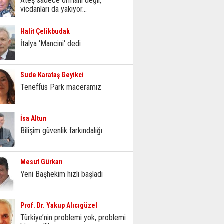
Ateş sadece ormanı değil,
vicdanları da yakıyor...
Halit Çelikbudak
İtalya ‘Mancini‘ dedi
Sude Karataş Geyikci
Teneffüs Park maceramız
İsa Altun
Bilişim güvenlik farkındalığı
Mesut Gürkan
Yeni Başhekim hızlı başladı
Prof. Dr. Yakup Alıcıgüzel
Türkiye’nin problemi yok, problemi