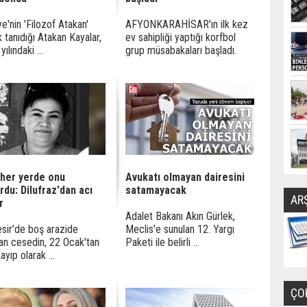
ye'nin 'Filozof Atakan'
AFYONKARAHİSAR'ın ilk kez
k tanıdığı Atakan Kayalar,
ev sahipliği yaptığı korfbol
ılındaki ...
grup müsabakaları başladı.
 her yerde onu
Avukatı olmayan dairesini
rdu: Dilufraz'dan acı
satamayacak
AR
r
Adalet Bakanı Akın Gürlek,
esir'de boş arazide
Meclis'e sunulan 12. Yargı
an cesedin, 22 Ocak'tan
Paketi ile belirli ...
ayıp olarak ...
ÇO