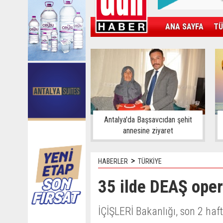
ANA SAYFA
TÜ
KAMPÜS
SPOR
GÜN'ÜN ÜRÜNÜ
Antalya'da Başsavcıdan şehit
annesine ziyaret
>
HABERLER
TÜRKİYE
35 ilde DEAŞ ope
İÇİŞLERİ Bakanlığı, son 2 haf