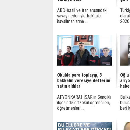
ABD-İsrail ve İran arasındaki
Türki
savaş nedeniyle Irak'taki
olara
havalimanlarına ...
2020 y
Okulda para toplayıp, 3
Oğlu
bakkalın veresiye defterini
arıyo
satın aldılar
habe
AFYONKARAHİSAR'ın Sandıklı
Balık
ilçesinde ortaokul öğrencileri,
bulun
öğretmenleri ...
beri k