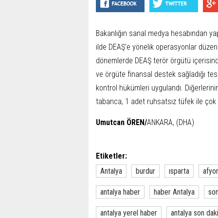
Bakanlığın sanal medya hesabından yap
ilde DEAŞ'e yönelik operasyonlar düzenl
dönemlerde DEAŞ terör örgütü içerisind
ve örgüte finansal destek sağladığı tesp
kontrol hükümleri uygulandı. Diğerlerin
tabanca, 1 adet ruhsatsız tüfek ile çok 
Umutcan ÖREN/
ANKARA, (DHA)
Etiketler:
Antalya
burdur
ısparta
afyo
antalya haber
haber Antalya
son
antalya yerel haber
antalya son dak