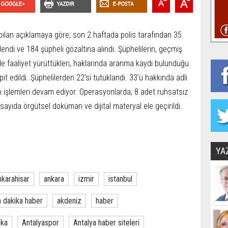
ılan açıklamaya göre; son 2 haftada polis tarafından 35
endi ve 184 şüpheli gözaltına alındı. Şüphelilerin, geçmiş
e faaliyet yürüttükleri, haklarında aranma kaydı bulunduğu
it edildi. Şüphelilerden 22'si tutuklandı. 33'ü hakkında adli
in işlemleri devam ediyor. Operasyonlarda; 8 adet ruhsatsız
sayıda örgütsel doküman ve dijital materyal ele geçirildi.
YA
nkarahisar
ankara
izmir
istanbul
 dakika haber
akdeniz
haber
ika
Antalyaspor
Antalya haber siteleri