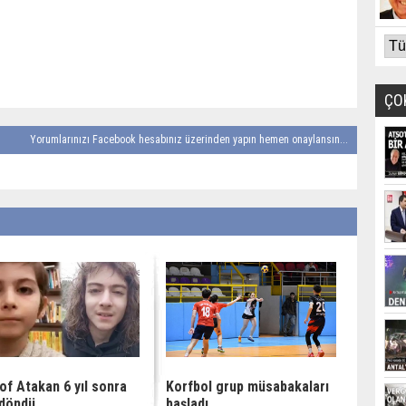
ÇO
Yorumlarınızı Facebook hesabınız üzerinden yapın hemen onaylansın...
of Atakan 6 yıl sonra
Korfbol grup müsabakaları
 döndü
başladı