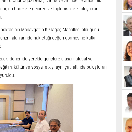
natörü Onur Oğuz Dellal, "Zinde ve Zihinde ile amacımız
gençleri harekete geçiren ve toplumsal etki oluşturan
i.
 noktasının Manavgat'ın Kızılağaç Mahallesi olduğunu
 turizm alanlarında hak ettiği değeri görmesine katkı
ı.
deki dönemde yerelde gençlere ulaşan, ulusal ve
 eğitim, kültür ve sosyal etkiyi aynı çatı altında buluşturan
yuruldu.