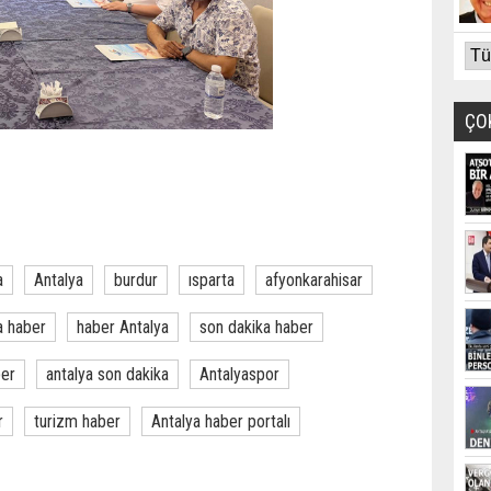
ÇO
a
Antalya
burdur
ısparta
afyonkarahisar
a haber
haber Antalya
son dakika haber
ber
antalya son dakika
Antalyaspor
r
turizm haber
Antalya haber portalı