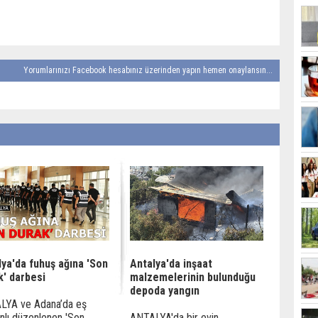
Yorumlarınızı Facebook hesabınız üzerinden yapın hemen onaylansın...
lya'da fuhuş ağına 'Son
Antalya'da inşaat
k' darbesi
malzemelerinin bulunduğu
depoda yangın
LYA ve Adana’da eş
lı düzenlenen 'Son
ANTALYA'da bir evin