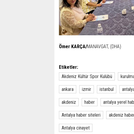
Ömer KARÇA/
MANAVGAT, (DHA)
Etiketler:
Akdeniz Kültür Spor Kulübü
kurulm
ankara
izmir
istanbul
antaly
akdeniz
haber
antalya yerel ha
Antalya haber siteleri
akdeniz habe
Antalya cinayet