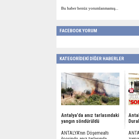
Bu haber henüz yorumlanmamış...
FACEBOOK YORUM
KATEGORİDEKİ DİĞER HABERLER
Antalya'da anız tarlasındaki
Anta
yangın söndürüldü
Dura
ANTALYA'nın Döşemealtı
ANTA
ilçesinde anız tarlasında
zaman