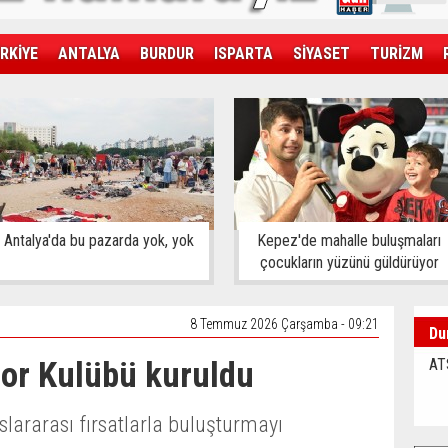
RKİYE
ANTALYA
BURDUR
ISPARTA
SİYASET
TURİZM
SAĞLIK
EKONOMİ
DÜNYA
Antalya'da bu pazarda yok, yok
Kepez'de mahalle buluşmaları
çocukların yüzünü güldürüyor
8 Temmuz 2026 Çarşamba - 09:21
Du
por Kulübü kuruldu
AT
lararası fırsatlarla buluşturmayı