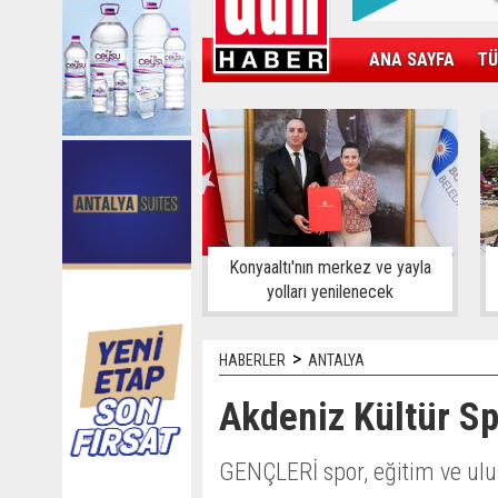
ANA SAYFA
TÜ
KAMPÜS
SPOR
GÜN'ÜN ÜRÜNÜ
Konyaaltı'nın merkez ve yayla
yolları yenilenecek
>
HABERLER
ANTALYA
Akdeniz Kültür S
GENÇLERİ spor, eğitim ve ulus