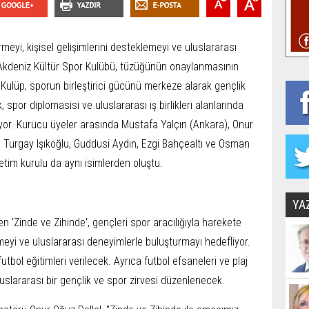
rmeyi, kişisel gelişimlerini desteklemeyi ve uluslararası
Akdeniz Kültür Spor Kulübü, tüzüğünün onaylanmasının
 Kulüp, sporun birleştirici gücünü merkeze alarak gençlik
, spor diplomasisi ve uluslararası iş birlikleri alanlarında
ıyor. Kurucu üyeler arasında Mustafa Yalçın (Ankara), Onur
), Turgay Işıkoğlu, Guddusi Aydın, Ezgi Bahçealtı ve Osman
tim kurulu da aynı isimlerden oluştu.
YA
en 'Zinde ve Zihinde', gençleri spor aracılığıyla harekete
emeyi ve uluslararası deneyimlerle buluşturmayı hedefliyor.
bol eğitimleri verilecek. Ayrıca futbol efsaneleri ve plaj
uluslararası bir gençlik ve spor zirvesi düzenlenecek.