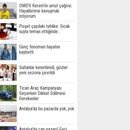
DMD'li Kerem'in umut çağrısı:
Hayallerime kavuşmak
istiyorum
Poşet çaydaki tehlike: Sıcak
suyla temas ettiğinde...
Genç fenomen hayatını
kaybetti
Sultanlar kenetlendi, gözler
yeni sezona çevrildi
Ticari Araç Kampanyası
Seçerken Dikkat Edilmesi
Gerekenler
Antalya'da bu pazarda yok, yok
Antalya'da can pazarı! Feci