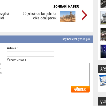
gilisi
50 yıl içinde bu şehirler
ldi
çöle dönüşecek
Onay bekleyen yorum yok.
ı
AR
r.
ni,
ÇO