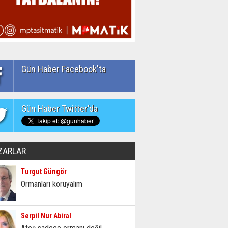
Gün Haber Facebook'ta
Gün Haber Twitter'da
ZARLAR
Turgut Güngör
Ormanları koruyalım
Serpil Nur Abiral