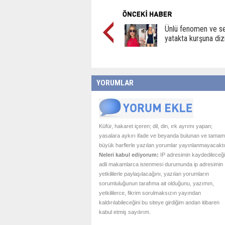
Ünlü fenomen ve sev
yatakta kurşuna dizi
YORUMLAR
Küfür, hakaret içeren; dil, din, ırk ayrımı yapan;
yasalara aykırı ifade ve beyanda bulunan ve tamam
büyük harflerle yazılan yorumlar yayınlanmayacaktı
Neleri kabul ediyorum:
IP adresimin kaydedileceği
adli makamlarca istenmesi durumunda ip adresimin
yetkililerle paylaşılacağını, yazılan yorumların
sorumluluğunun tarafıma ait olduğunu, yazımın,
yetkililerce, fikrim sorulmaksızın yayından
kaldırılabileceğini bu siteye girdiğim andan itibaren
kabul etmiş sayılırım.