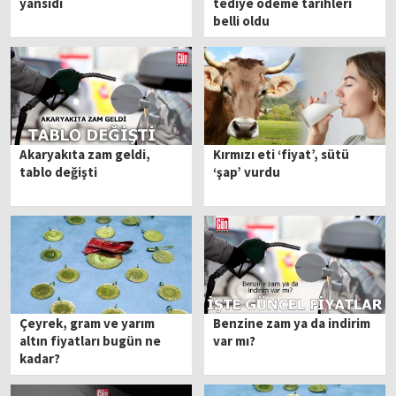
yansıdı
tediye ödeme tarihleri
belli oldu
Akaryakıta zam geldi,
Kırmızı eti ‘fiyat’, sütü
tablo değişti
‘şap’ vurdu
Çeyrek, gram ve yarım
Benzine zam ya da indirim
altın fiyatları bugün ne
var mı?
kadar?