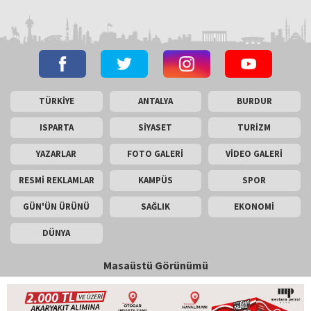
TÜRKİYE
ANTALYA
BURDUR
ISPARTA
SİYASET
TURİZM
YAZARLAR
FOTO GALERİ
VİDEO GALERİ
RESMİ REKLAMLAR
KAMPÜS
SPOR
GÜN'ÜN ÜRÜNÜ
SAĞLIK
EKONOMİ
DÜNYA
Masaüstü Görünümü
İletişim
Künye