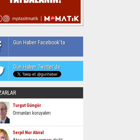
Gün Haber Facebook'ta
Gün Haber Twitter'da
ZARLAR
Turgut Güngör
Ormanları koruyalım
Serpil Nur Abiral