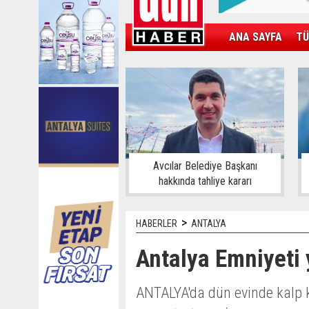
ANA SAYFA
TÜ
KAMPÜS
SPOR
GÜN'ÜN ÜRÜNÜ
Avcılar Belediye Başkanı
hakkında tahliye kararı
>
HABERLER
ANTALYA
Antalya Emniyeti 
ANTALYA'da dün evinde kalp 