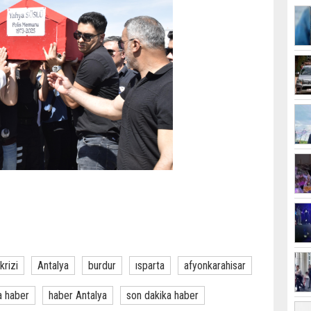
krizi
Antalya
burdur
ısparta
afyonkarahisar
a haber
haber Antalya
son dakika haber