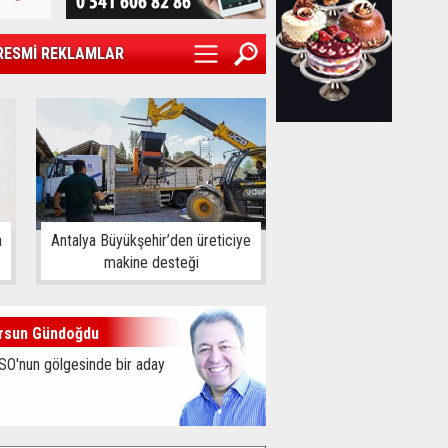
RESMİ REKLAMLAR
a
Antalya Büyükşehir’den üreticiye
makine desteği
rsun Gündoğdu
SO'nun gölgesinde bir aday