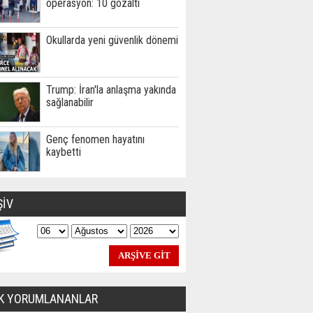
operasyon: 10 gözaltı
Okullarda yeni güvenlik dönemi
Trump: İran'la anlaşma yakında
sağlanabilir
Genç fenomen hayatını
kaybetti
ŞİV
K YORUMLANANLAR