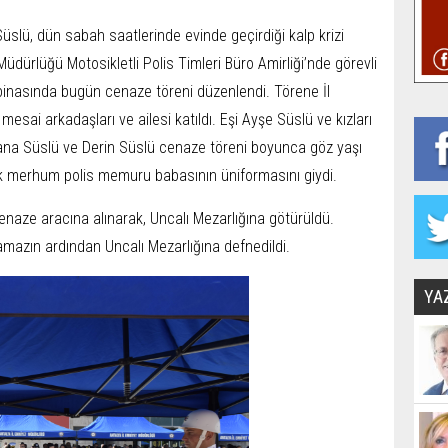
 Süslü, dün sabah saatlerinde evinde geçirdiği kalp krizi
üdürlüğü Motosikletli Polis Timleri Büro Amirliği’nde görevli
binasında bugün cenaze töreni düzenlendi. Törene İl
esai arkadaşları ve ailesi katıldı. Eşi Ayşe Süslü ve kızları
ana Süslü ve Derin Süslü cenaze töreni boyunca göz yaşı
k merhum polis memuru babasının üniformasını giydi.
naze aracına alınarak, Uncalı Mezarlığına götürüldü.
amazın ardından Uncalı Mezarlığına defnedildi.
YA