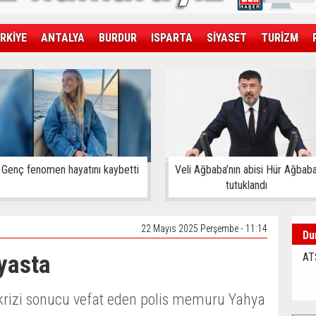
RKİYE
ANTALYA
BURDUR
ISPARTA
SİYASET
TURİZM
SAĞLIK
EKONOMİ
DÜNYA
Genç fenomen hayatını kaybetti
Veli Ağbaba’nın abisi Hür Ağbab
tutuklandı
22 Mayıs 2025 Perşembe - 11:14
Du
yasta
AT
krizi sonucu vefat eden polis memuru Yahya