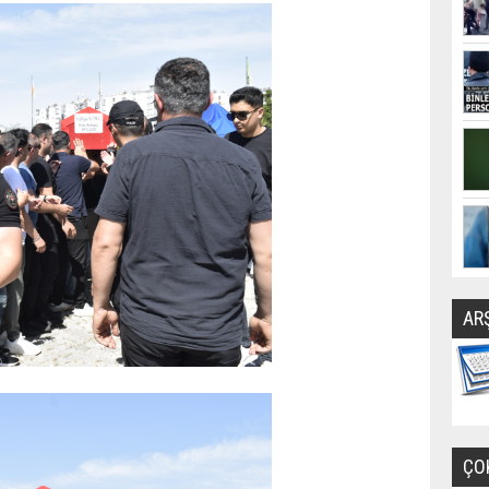
AR
ÇO