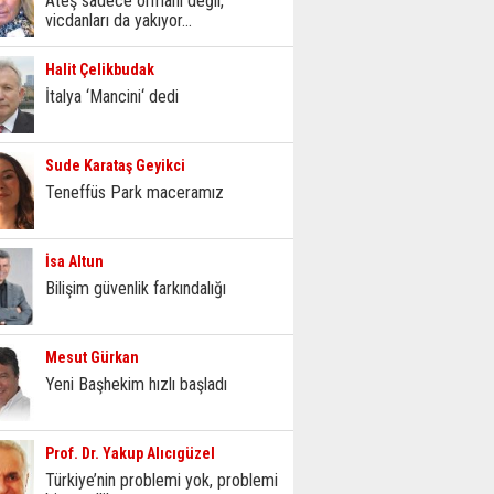
Ateş sadece ormanı değil,
vicdanları da yakıyor...
Halit Çelikbudak
İtalya ‘Mancini‘ dedi
Sude Karataş Geyikci
Teneffüs Park maceramız
İsa Altun
Bilişim güvenlik farkındalığı
Mesut Gürkan
Yeni Başhekim hızlı başladı
Prof. Dr. Yakup Alıcıgüzel
Türkiye’nin problemi yok, problemi