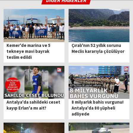
DİĞER HABERLER
Kemer'de marina ve 5
Çıralı'nın 52 yıllık sorunu
tekneye mavi bayrak
Meclis kararıyla çözülüyor
teslim edildi
Antalya'da sahildeki ceset
8 milyarlık bahis vurgunu!
kayıp Erlan'a mı ait?
Antalya'da 80 şüpheli
adliyede