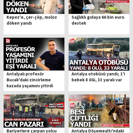
Kepez'e, çer-çöp, moloz
Sağlıklı gıdaya 66 bin euro
döken yandı
destek
Antalyalı profesör
Antalya otobüsü yandı; 1'i
Bucak'daki zincirleme
bebek 8 ölü, 33 yaralı var
kazada yaşamını yitirdi
Bariyerlere çarpan yolcu
Antalya Döşemealtı'ndaki