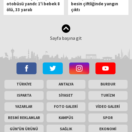
otobüsü yandı: 1'i bebek 8
besin çiftliğinde yangın
ölü, 33 yaralı
çıktı
Sayfa başına git
TÜRKİYE
ANTALYA
BURDUR
ISPARTA
SİYASET
TURİZM
YAZARLAR
FOTO GALERİ
VİDEO GALERİ
RESMİ REKLAMLAR
KAMPÜS
SPOR
GÜN'ÜN ÜRÜNÜ
SAĞLIK
EKONOMİ