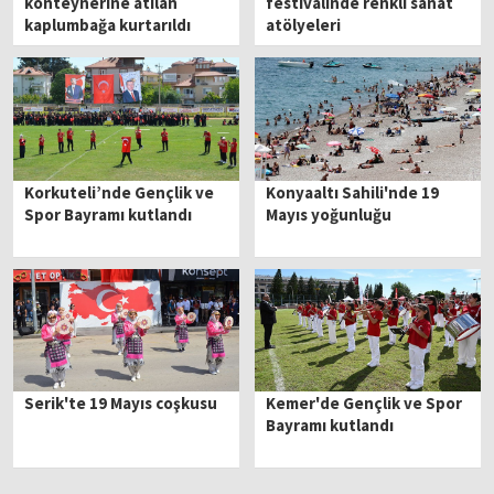
konteynerine atılan
festivalinde renkli sanat
kaplumbağa kurtarıldı
atölyeleri
Korkuteli’nde Gençlik ve
Konyaaltı Sahili'nde 19
Spor Bayramı kutlandı
Mayıs yoğunluğu
Serik'te 19 Mayıs coşkusu
Kemer'de Gençlik ve Spor
Bayramı kutlandı