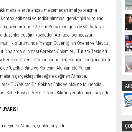
kaklı mahallelerde ahşap malzemeden imal yapılaşma
i kontrol edilmesi ve tedbir alınması gerektiğini vurguladı.
ık Sempozyumu'nun 12 Ekim Perşembe günü MMO Antalya
nda düzenleneceğini kaydeden Atmaca, sempozyum
umun ilk oturumunda 'Yangın Güvenliğinin Önemi ve Mevcut
t Binalarda Alınması Gereken Önlemler', 'Turizm Tesisleri
 Gereken Önlemler' konusunun değerlendirileceğini anlattı.
e 'Özellikli Bina ve Yerleşim Alanlarında Yangın
şmaların gerçekleştirileceğine değinen Atmaca,
arak TÜYAK'tan Dr. Gökhan Balık ve Makine Mühendisi
AR
ı Şube Başkan Vekili Devrim Kılıç'ın yer alacağını söyledi.
' UYARISI
ına değinen Atmaca, şunları söyledi:
ÇO