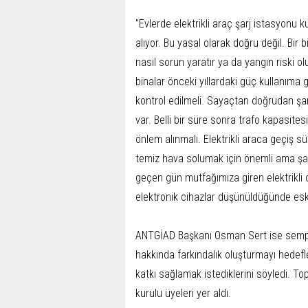
"Evlerde elektrikli araç şarj istasyonu 
alıyor. Bu yasal olarak doğru değil. Bir 
nasıl sorun yaratır ya da yangın riski o
binalar önceki yıllardaki güç kullanıma gö
kontrol edilmeli. Sayaçtan doğrudan şarj
var. Belli bir süre sonra trafo kapasit
önlem alınmalı. Elektrikli araca geçiş s
temiz hava solumak için önemli ama şarj
geçen gün mutfağımıza giren elektrikli ci
elektronik cihazlar düşünüldüğünde eski
ANTGİAD Başkanı Osman Sert ise sempozy
hakkında farkındalık oluşturmayı hedefled
katkı sağlamak istediklerini söyledi. 
kurulu üyeleri yer aldı.