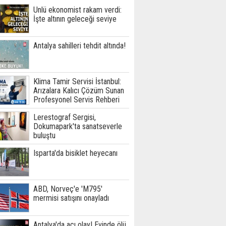
Ünlü ekonomist rakam verdi:
İşte altının geleceği seviye
Antalya sahilleri tehdit altında!
Klima Tamir Servisi İstanbul:
Arızalara Kalıcı Çözüm Sunan
Profesyonel Servis Rehberi
Lerestograf Sergisi,
Dokumapark'ta sanatseverle
buluştu
Isparta'da bisiklet heyecanı
ABD, Norveç'e 'M795'
mermisi satışını onayladı
Antalya'da acı olay! Evinde ölü