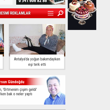
RESMİ REKLAMLAR
Antalya'da yoğun bakımdayken
eşi terk etti
rsun Gündoğdu
, 'Örtmenim çişim geldi'
ken bak o neler yaptı