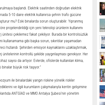
kurulmaya başlandı. Elektrik saatinden doğrudan elektrik
binada 5-10 daire elektrik kullanırsa şehrin trafo gücüne
luşturur mu? Eski binalarda sorun oluşturabilir. Yıpranmış
re projelendirildiği için yeni teknoloji ürünlerin kullanımı
 ünitesi çekilemez fakat çekiliyor. Burada bir kontrolsüzlük
esini kullanamama gibi başka sorun, sıkıntılar yaşamadan
üreci hızlandı. Şehirden emisyon kaynaklarını uzaklaştırmak,
 ünitelerinin kontrollü şekilde yaygınlaşması gerekiyor. Her
haz sayısı da artıyor. Evlerde, ofislerde kullanılan klima,
 binalar büyük risk taşıyor."
um ile binalardaki yangın riskine yönelik riskler
iklerini ve ilgili kurumların çalışmalarıyla kentin gelişimine
Toplantıda ANTGİAD ve MMO Antalya Şubesi'nin yönetim