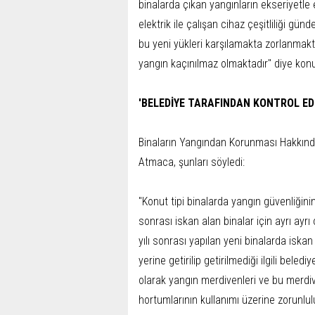
binalarda çıkan yangınların ekseriyetle 
elektrik ile çalışan cihaz çeşitliliği gün
bu yeni yükleri karşılamakta zorlanmak
yangın kaçınılmaz olmaktadır" diye kon
'BELEDİYE TARAFINDAN KONTROL EDİ
Binaların Yangından Korunması Hakkında
Atmaca, şunları söyledi:
"Konut tipi binalarda yangın güvenliği
sonrası iskan alan binalar için ayrı ay
yılı sonrası yapılan yeni binalarda iskan
yerine getirilip getirilmediği ilgili bele
olarak yangın merdivenleri ve bu merdiv
hortumlarının kullanımı üzerine zorunl