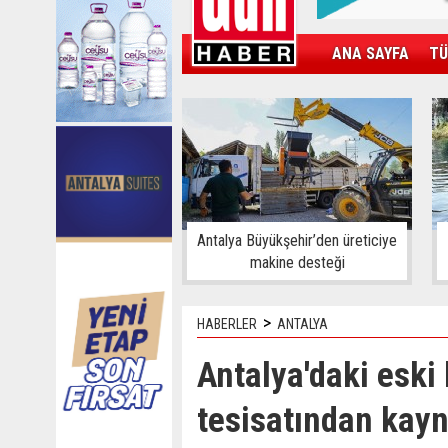
ANA SAYFA
TÜ
KAMPÜS
SPOR
GÜN'ÜN ÜRÜNÜ
Antalya Büyükşehir’den üreticiye
makine desteği
>
HABERLER
ANTALYA
Antalya'daki eski 
tesisatından kayn