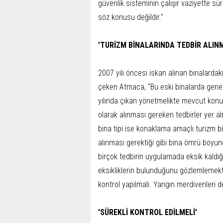
güvenlik sisteminin çalışır vaziyette s
söz konusu değildir."
'TURİZM BİNALARINDA TEDBİR ALINM
2007 yılı öncesi iskan alınan binalardak
çeken Atmaca, "Bu eski binalarda genell
yılında çıkan yönetmelikte mevcut konut 
olarak alınması gereken tedbirler yer al
bina tipi ise konaklama amaçlı turizm bina
alınması gerektiği gibi bina ömrü boyunc
birçok tedbirin uygulamada eksik kaldığ
eksikliklerin bulunduğunu gözlemlemek
kontrol yapılmalı. Yangın merdivenleri de
'SÜREKLİ KONTROL EDİLMELİ'