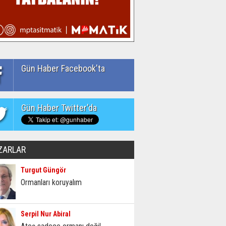
Gün Haber Facebook'ta
Gün Haber Twitter'da
ZARLAR
Turgut Güngör
Ormanları koruyalım
Serpil Nur Abiral