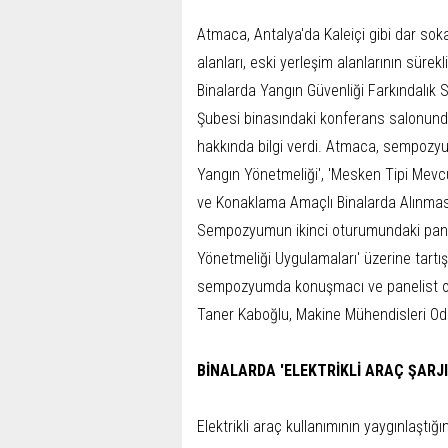
Atmaca, Antalya'da Kaleiçi gibi dar so
alanları, eski yerleşim alanlarının sürekl
Binalarda Yangın Güvenliği Farkındal
Şubesi binasındaki konferans salonu
hakkında bilgi verdi. Atmaca, sempozy
Yangın Yönetmeliği', 'Mesken Tipi Mevcu
ve Konaklama Amaçlı Binalarda Alınması
Sempozyumun ikinci oturumundaki paneld
Yönetmeliği Uygulamaları' üzerine tartı
sempozyumda konuşmacı ve panelist ol
Taner Kaboğlu, Makine Mühendisleri Odas
BİNALARDA 'ELEKTRİKLİ ARAÇ ŞARJI
Elektrikli araç kullanımının yaygınlaştığ