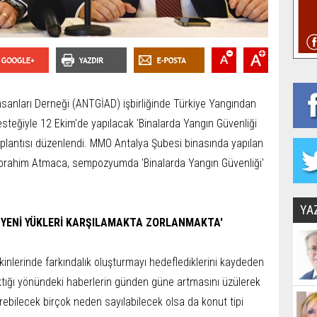
sanları Derneği (ANTGİAD) işbirliğinde Türkiye Yangından
steğiyle 12 Ekim'de yapılacak 'Binalarda Yangın Güvenliği
plantısı düzenlendi. MMO Antalya Şubesi binasında yapılan
brahim Atmaca, sempozyumda 'Binalarda Yangın Güvenliği'
YA
TI YENİ YÜKLERİ KARŞILAMAKTA ZORLANMAKTA'
nlerinde farkındalık oluşturmayı hedeflediklerini kaydeden
ıktığı yönündeki haberlerin günden güne artmasını üzülerek
ebilecek birçok neden sayılabilecek olsa da konut tipi