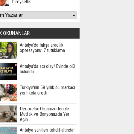
bireysellik..
K OKUNANLAR
Antalya'da fuhşa aracılık
operasyonu: 7 tutuklama
Antalya'da acı olay! Evinde ölü
bulundu
Türkiye'nin 58 yıllık su markası
yerli kola üretti
Decorelax Organizerleri ile
Mutfak ve Banyonuzda Yer
Açın
Antalya sahilleri tehdit altında!