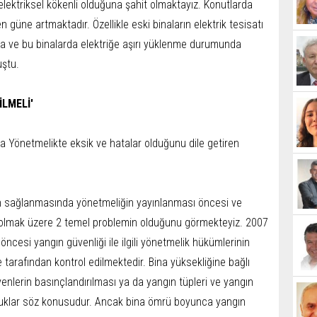
elektriksel kökenli olduğuna şahit olmaktayız. Konutlarda
den güne artmaktadır. Özellikle eski binaların elektrik tesisatı
ta ve bu binalarda elektriğe aşırı yüklenme durumunda
uştu.
LMELİ'
 Yönetmelikte eksik ve hatalar olduğunu dile getiren
nin sağlanmasında yönetmeliğin yayınlanması öncesi ve
rı olmak üzere 2 temel problemin olduğunu görmekteyiz. 2007
 öncesi yangın güvenliği ile ilgili yönetmelik hükümlerinin
diye tarafından kontrol edilmektedir. Bina yüksekliğine bağlı
enlerin basınçlandırılması ya da yangın tüpleri ve yangın
uluklar söz konusudur. Ancak bina ömrü boyunca yangın