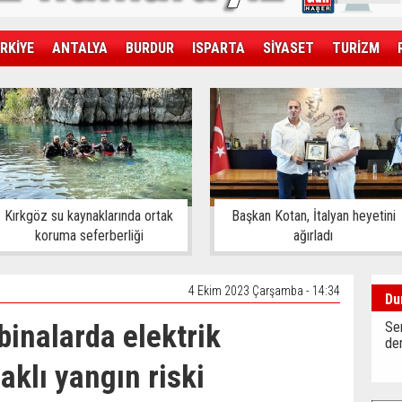
RKİYE
ANTALYA
BURDUR
ISPARTA
SİYASET
TURİZM
SAĞLIK
EKONOMİ
DÜNYA
Kırkgöz su kaynaklarında ortak
Başkan Kotan, İtalyan heyetini
koruma seferberliği
ağırladı
4 Ekim 2023 Çarşamba - 14:34
Du
binalarda elektrik
Sen
der
aklı yangın riski