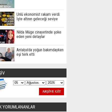
Ünlü ekonomist rakam verdi:
İşte altının geleceği seviye
Nilda Müge cinayetinde şoke
eden yeni detaylar
Antalya'da yoğun bakımdayken
eşi terk etti
ŞİV
K YORUMLANANLAR