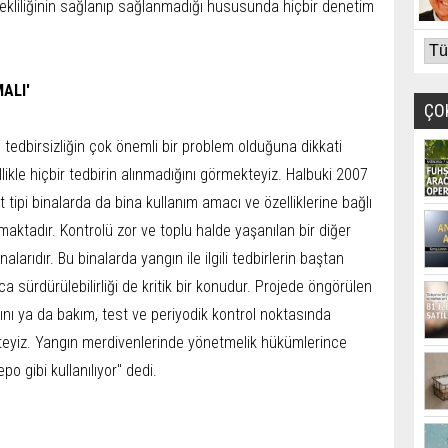
ürekliliğinin sağlanıp sağlanmadığı hususunda hiçbir denetim
ALI'
ÇO
i tedbirsizliğin çok önemli bir problem olduğuna dikkati
ikle hiçbir tedbirin alınmadığını görmekteyiz. Halbuki 2007
tipi binalarda da bina kullanım amacı ve özelliklerine bağlı
maktadır. Kontrolü zor ve toplu halde yaşanılan bir diğer
larıdır. Bu binalarda yangın ile ilgili tedbirlerin baştan
a sürdürülebilirliği de kritik bir konudur. Projede öngörülen
ını ya da bakım, test ve periyodik kontrol noktasında
teyiz. Yangın merdivenlerinde yönetmelik hükümlerince
po gibi kullanılıyor" dedi.