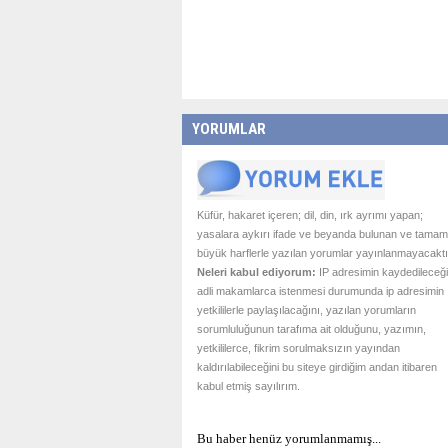
YORUMLAR
Küfür, hakaret içeren; dil, din, ırk ayrımı yapan;
yasalara aykırı ifade ve beyanda bulunan ve tamam
büyük harflerle yazılan yorumlar yayınlanmayacaktı
Neleri kabul ediyorum:
IP adresimin kaydedileceği
adli makamlarca istenmesi durumunda ip adresimin
yetkililerle paylaşılacağını, yazılan yorumların
sorumluluğunun tarafıma ait olduğunu, yazımın,
yetkililerce, fikrim sorulmaksızın yayından
kaldırılabileceğini bu siteye girdiğim andan itibaren
kabul etmiş sayılırım.
Bu haber henüz yorumlanmamış...