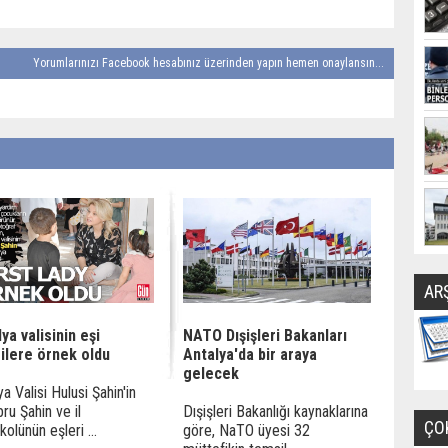
Yorumlarınızı Facebook hesabınız üzerinden yapın hemen onaylansın...
AR
ya valisinin eşi
NATO Dışişleri Bakanları
silere örnek oldu
Antalya'da bir araya
gelecek
a Valisi Hulusi Şahin'in
bru Şahin ve il
Dışişleri Bakanlığı kaynaklarına
ÇO
kolünün eşleri ...
göre, NaTO üyesi 32