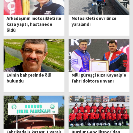
Arkadaşının motosikleti ile
Motosikleti devrilince
kaza yaptı, hastanede
yaralandı
öldü
Evinin bahçesinde ölü
Milli güreşçi Rıza Kayaalp'e
bulundu
fahri doktora unvanı
Fabrikada iş kazası: 1 yaralı
Burdur Gençlikspor'dan