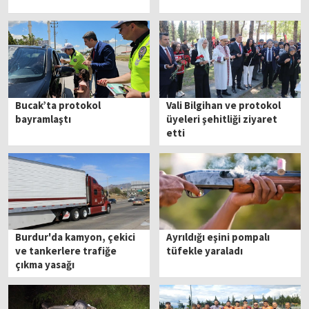
Bucak’ta protokol
Vali Bilgihan ve protokol
bayramlaştı
üyeleri şehitliği ziyaret
etti
Burdur'da kamyon, çekici
Ayrıldığı eşini pompalı
ve tankerlere trafiğe
tüfekle yaraladı
çıkma yasağı