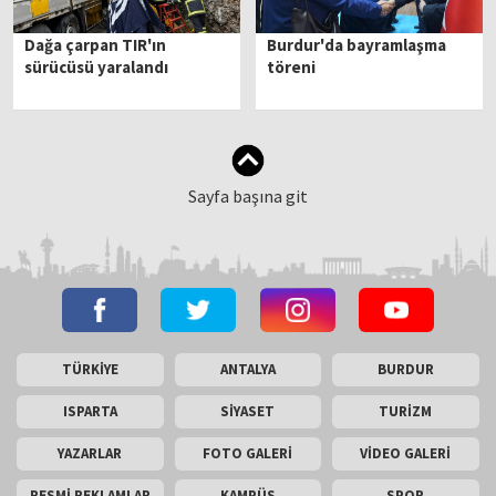
Dağa çarpan TIR'ın
Burdur'da bayramlaşma
sürücüsü yaralandı
töreni
Sayfa başına git
TÜRKİYE
ANTALYA
BURDUR
ISPARTA
SİYASET
TURİZM
YAZARLAR
FOTO GALERİ
VİDEO GALERİ
RESMİ REKLAMLAR
KAMPÜS
SPOR