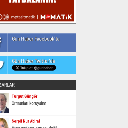
Gün Haber Facebook'ta
Gün Haber Twitter'da
ZARLAR
Turgut Güngör
Ormanları koruyalım
Serpil Nur Abiral