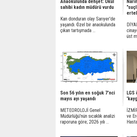
Anaokulunda dehşet: Okul
Nari
sahibi kadın müdürü vurdu
"suç
erte
Kan donduran olay Sarıyer'de
yaşandı. Özel bir anaokulunda
DİYAR
çıkan tartışmada ...
cinay
üst m
Son 56 yılın en soğuk 7'nci
LGS 
mayıs ayı yaşandı
'kayg
METEOROLOJİ Genel
İZMİR
Müdürlüğü'nün sıcaklık analizi
ve Er
raporuna göre; 2026 yılı ...
Hasta