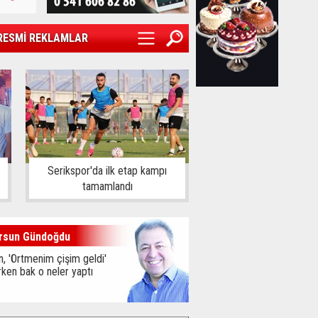
RESMİ REKLAMLAR
Serikspor'da ilk etap kampı
tamamlandı
rsun Gündoğdu
, 'Örtmenim çişim geldi'
ken bak o neler yaptı