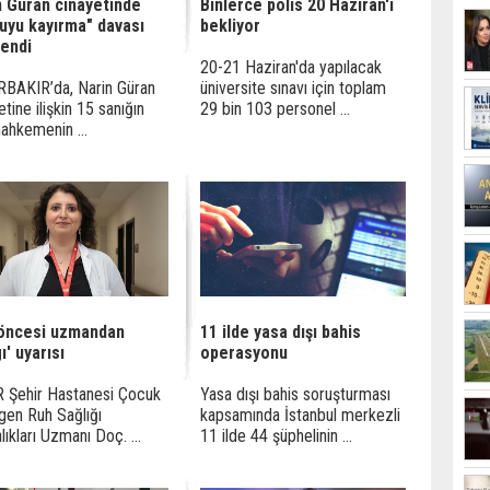
n Güran cinayetinde
Binlerce polis 20 Haziran'ı
luyu kayırma" davası
bekliyor
lendi
20-21 Haziran'da yapılacak
BAKIR’da, Narin Güran
üniversite sınavı için toplam
etine ilişkin 15 sanığın
29 bin 103 personel ...
ahkemenin ...
öncesi uzmandan
11 ilde yasa dışı bahis
ı' uyarısı
operasyonu
 Şehir Hastanesi Çocuk
Yasa dışı bahis soruşturması
gen Ruh Sağlığı
kapsamında İstanbul merkezli
lıkları Uzmanı Doç. ...
11 ilde 44 şüphelinin ...