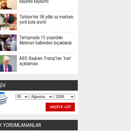
hayatını kaybetti
Türkiye'nin 58 yıllık su markası
yerli kola üretti
Tartışmada 15 yaşındaki
Mehmet kalbinden bıçaklandı
ABD Başkanı Trump'tan ‘İran'
açıklaması
ŞİV
K YORUMLANANLAR