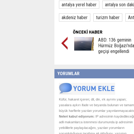
antalya yerel haber
antalya son dak
akdeniz haber
turizm haber
Ant
ABD: 136 geminin
Hürmüz Boğazı'nd
geçişi engellendi
YORUMLAR
Küfür, hakaret içeren; dil, din, ırk ayrımı yapan;
yasalara aykırı ifade ve beyanda bulunan ve tamam
büyük harflerle yazılan yorumlar yayınlanmayacaktı
Neleri kabul ediyorum:
IP adresimin kaydedileceği
adli makamlarca istenmesi durumunda ip adresimin
yetkililerle paylaşılacağını, yazılan yorumların
sorumluluğunun tarafıma ait olduğunu, yazımın,