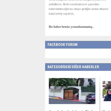
yetkililerce, fikrim sorulmaksızın yayından
kaldırılabileceğini bu siteye girdiğim andan itibaren
kabul etmiş sayılırım.
Bu haber henüz yorumlanmamış...
FACEBOOK YORUM
KATEGORİDEKİ DİĞER HABERLER