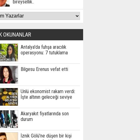
bireysellik..
K OKUNANLAR
Antalya'da fuhşa aracılık
operasyonu: 7 tutuklama
Bilgesu Erenus vefat etti
Ünlü ekonomist rakam verdi:
İşte altının geleceği seviye
Akaryakıt fiyatlarında son
durum
İznik Gölü'ne düşen bir kişi