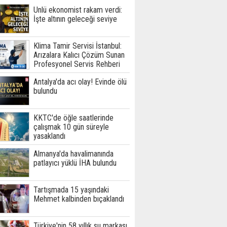
Ünlü ekonomist rakam verdi:
İşte altının geleceği seviye
Klima Tamir Servisi İstanbul:
Arızalara Kalıcı Çözüm Sunan
Profesyonel Servis Rehberi
Antalya'da acı olay! Evinde ölü
bulundu
KKTC'de öğle saatlerinde
çalışmak 10 gün süreyle
yasaklandı
Almanya'da havalimanında
patlayıcı yüklü İHA bulundu
Tartışmada 15 yaşındaki
Mehmet kalbinden bıçaklandı
Türkiye'nin 58 yıllık su markası