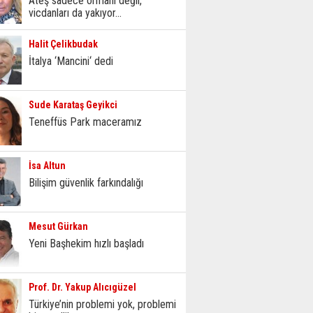
Ateş sadece ormanı değil,
vicdanları da yakıyor...
Halit Çelikbudak
İtalya ‘Mancini‘ dedi
Sude Karataş Geyikci
Teneffüs Park maceramız
İsa Altun
Bilişim güvenlik farkındalığı
Mesut Gürkan
Yeni Başhekim hızlı başladı
Prof. Dr. Yakup Alıcıgüzel
Türkiye’nin problemi yok, problemi