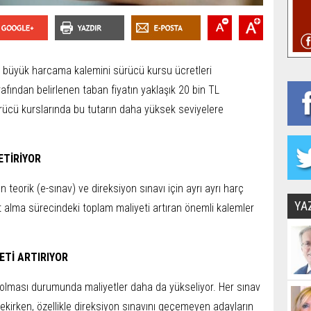
n büyük harcama kalemini sürücü kursu ücretleri
fından belirlenen taban fiyatın yaklaşık 20 bin TL
sürücü kurslarında bu tutarın daha yüksek seviyelere
ETİRİYOR
n teorik (e-sınav) ve direksiyon sınavı için ayrı ayrı harç
YA
 alma sürecindeki toplam maliyeti artıran önemli kalemler
ETİ ARTIRIYOR
z olması durumunda maliyetler daha da yükseliyor. Her sınav
ekirken, özellikle direksiyon sınavını geçemeyen adayların