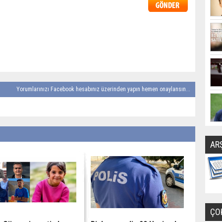
Yorumlarınızı Facebook hesabınız üzerinden yapın hemen onaylansın...
AR
ÇO