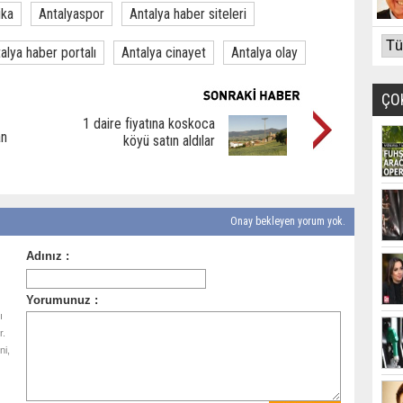
ika
Antalyaspor
Antalya haber siteleri
alya haber portalı
Antalya cinayet
Antalya olay
ÇO
1 daire fiyatına koskoca
an
köyü satın aldılar
Onay bekleyen yorum yok.
ı
r.
ni,