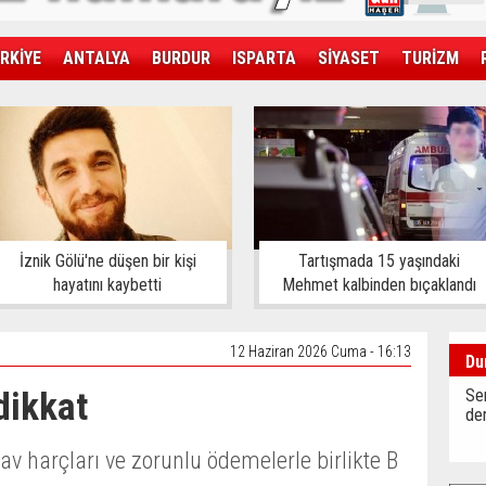
RKİYE
ANTALYA
BURDUR
ISPARTA
SİYASET
TURİZM
SAĞLIK
EKONOMİ
DÜNYA
İznik Gölü'ne düşen bir kişi
Tartışmada 15 yaşındaki
hayatını kaybetti
Mehmet kalbinden bıçaklandı
12 Haziran 2026 Cuma - 16:13
Du
dikkat
Sen
der
av harçları ve zorunlu ödemelerle birlikte B