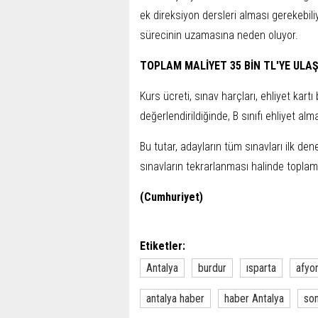
ek direksiyon dersleri alması gerekeb
sürecinin uzamasına neden oluyor.
TOPLAM MALİYET 35 BİN TL'YE ULA
Kurs ücreti, sınav harçları, ehliyet kart
değerlendirildiğinde, B sınıfı ehliyet al
Bu tutar, adayların tüm sınavları ilk 
sınavların tekrarlanması halinde toplam
(Cumhuriyet)
Etiketler:
Antalya
burdur
ısparta
afyo
antalya haber
haber Antalya
son