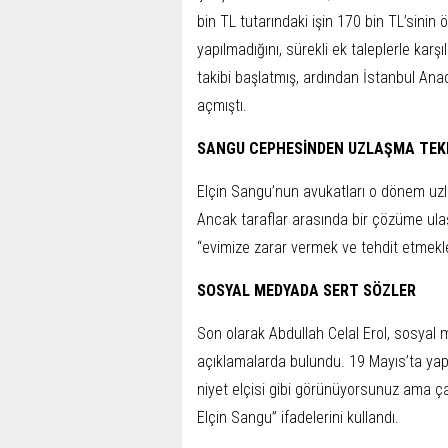
bin TL tutarındaki işin 170 bin TL’sinin
yapılmadığını, sürekli ek taleplerle karşı
takibi başlatmış, ardından İstanbul An
açmıştı.
SANGU CEPHESİNDEN UZLAŞMA TEKL
Elçin Sangu’nun avukatları o dönem uz
Ancak taraflar arasında bir çözüme ula
“evimize zarar vermek ve tehdit etmekl
SOSYAL MEDYADA SERT SÖZLER
Son olarak Abdullah Celal Erol, sosyal
açıklamalarda bulundu. 19 Mayıs’ta yap
niyet elçisi gibi görünüyorsunuz ama çalı
Elçin Sangu” ifadelerini kullandı.