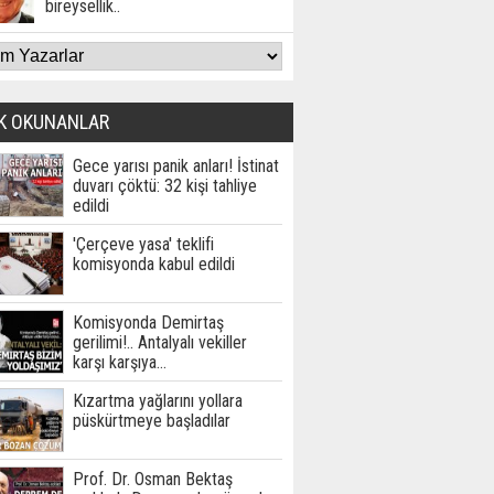
bireysellik..
K OKUNANLAR
Gece yarısı panik anları! İstinat
duvarı çöktü: 32 kişi tahliye
edildi
'Çerçeve yasa' teklifi
komisyonda kabul edildi
Komisyonda Demirtaş
gerilimi!.. Antalyalı vekiller
karşı karşıya…
Kızartma yağlarını yollara
püskürtmeye başladılar
Prof. Dr. Osman Bektaş