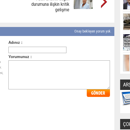
durumuna ilişkin kritik
gelişme
Onay bekleyen yorum yok.
ı
r.
ni,
AR
ÇO