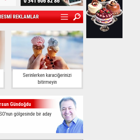
RESMİ REKLAMLAR
Serinlerken karaciğerinizi
bitirmeyin
rsun Gündoğdu
SO'nun gölgesinde bir aday