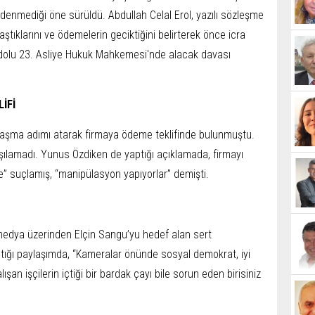
 ödenmediği öne sürüldü. Abdullah Celal Erol, yazılı sözleşme
laştıklarını ve ödemelerin geciktiğini belirterek önce icra
adolu 23. Asliye Hukuk Mahkemesi'nde alacak davası
İFİ
laşma adımı atarak firmaya ödeme teklifinde bulunmuştu.
şılamadı. Yunus Özdiken de yaptığı açıklamada, firmayı
e” suçlamış, “manipülasyon yapıyorlar” demişti.
 medya üzerinden Elçin Sangu’yu hedef alan sert
tığı paylaşımda, “Kameralar önünde sosyal demokrat, iyi
şan işçilerin içtiği bir bardak çayı bile sorun eden birisiniz