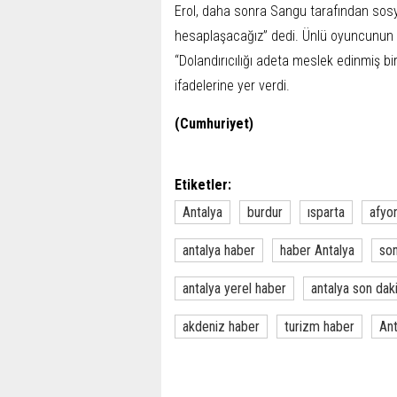
Erol, daha sonra Sangu tarafından sosy
hesaplaşacağız” dedi. Ünlü oyuncunun r
“Dolandırıcılığı adeta meslek edinmiş biri
ifadelerine yer verdi.
(Cumhuriyet)
Etiketler:
Antalya
burdur
ısparta
afyo
antalya haber
haber Antalya
son
antalya yerel haber
antalya son dak
akdeniz haber
turizm haber
Ant