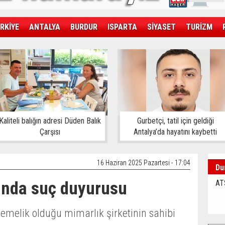
RKİYE
ANTALYA
BURDUR
ISPARTA
SİYASET
TURİZM
SAĞLIK
EKONOMİ
DÜNYA
Kaliteli balığın adresi Düden Balık
Gurbetçi, tatil için geldiği
Çarşısı
Antalya’da hayatını kaybetti
16 Haziran 2025 Pazartesi - 17:04
Du
ında suç duyurusu
AT
melik olduğu mimarlık şirketinin sahibi