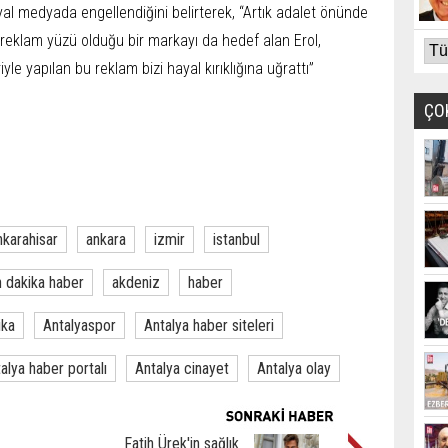
al medyada engellendiğini belirterek, “Artık adalet önünde
eklam yüzü olduğu bir markayı da hedef alan Erol,
yle yapılan bu reklam bizi hayal kırıklığına uğrattı”
ÇO
nkarahisar
ankara
izmir
istanbul
 dakika haber
akdeniz
haber
ika
Antalyaspor
Antalya haber siteleri
alya haber portalı
Antalya cinayet
Antalya olay
Fatih Ürek'in sağlık