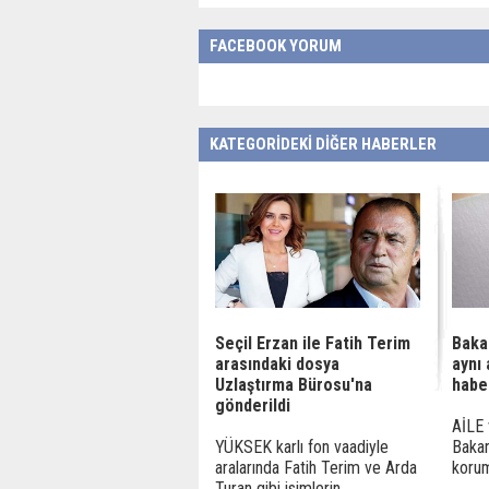
FACEBOOK YORUM
KATEGORİDEKİ DİĞER HABERLER
Seçil Erzan ile Fatih Terim
Bakan
arasındaki dosya
aynı 
Uzlaştırma Bürosu'na
haber
gönderildi
AİLE 
YÜKSEK karlı fon vaadiyle
Bakan
aralarında Fatih Terim ve Arda
korum
Turan gibi isimlerin ...