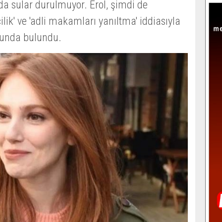
nda sular durulmuyor. Erol, şimdi de
ecilik' ve 'adli makamları yanıltma' iddiasıyla
unda bulundu.