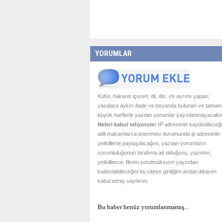
YORUMLAR
Küfür, hakaret içeren; dil, din, ırk ayrımı yapan;
yasalara aykırı ifade ve beyanda bulunan ve tamam
büyük harflerle yazılan yorumlar yayınlanmayacaktı
Neleri kabul ediyorum:
IP adresimin kaydedileceği
adli makamlarca istenmesi durumunda ip adresimin
yetkililerle paylaşılacağını, yazılan yorumların
sorumluluğunun tarafıma ait olduğunu, yazımın,
yetkililerce, fikrim sorulmaksızın yayından
kaldırılabileceğini bu siteye girdiğim andan itibaren
kabul etmiş sayılırım.
Bu haber henüz yorumlanmamış...