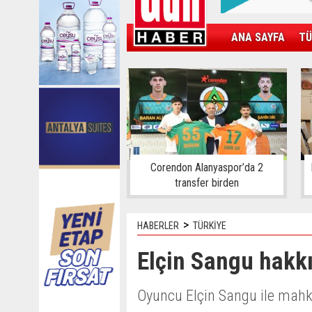
ANA SAYFA
TÜ
KAMPÜS
SPOR
GÜN'ÜN ÜRÜNÜ
Corendon Alanyaspor’da 2
transfer birden
>
HABERLER
TÜRKİYE
Elçin Sangu hakk
Oyuncu Elçin Sangu ile mahke