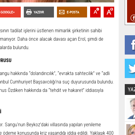
ının tadilat işlerini üstlenen mimarlık şirketinin sahibi
tırmanıyor. Daha önce alacak davası açan Erol, şimdi de
alarda bulundu.
URUSU
ngu hakkında “dolandırıcılık”, “evrakta sahtecilik” ve “adli
tanbul Cumhuriyet Başsavcılığı’na suç duyurusunda bulundu.
YA
nus Özdiken hakkında da “tehdit ve hakaret” iddiasıyla
İ
yor. Sangu'nun Beykoz’daki villasında yapılan yenileme
ile ödeme konusunda kriz yaşandığı iddia edildi. Yaklaşık 400