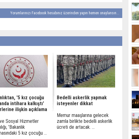
Yorumlarınızı Facebook hesabınız üzerinden yapın hemen onaylansın...
lıktan, '5 kız çocuğu
Bedelli askerlik yapmak
anda intihara kalkıştı'
isteyenler dikkat
lerine ilişkin açıklama
Memur maaşlarına gelecek
ve Sosyal Hizmetler
zamla birlikte bedelli askerlik
lığı, 'Bakanlık
ücreti de artacak. ...
asındaki 5 kız çocuğu ...