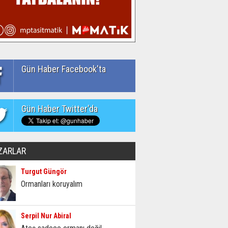
Gün Haber Facebook'ta
Gün Haber Twitter'da
ZARLAR
Turgut Güngör
Ormanları koruyalım
Serpil Nur Abiral