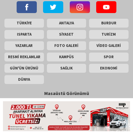
TÜRKİYE
ANTALYA
BURDUR
ISPARTA
SİYASET
TURİZM
YAZARLAR
FOTO GALERİ
VİDEO GALERİ
RESMİ REKLAMLAR
KAMPÜS
SPOR
GÜN'ÜN ÜRÜNÜ
SAĞLIK
EKONOMİ
DÜNYA
Masaüstü Görünümü
İletişim
Künye
Copyright © 2026 Gün Haber