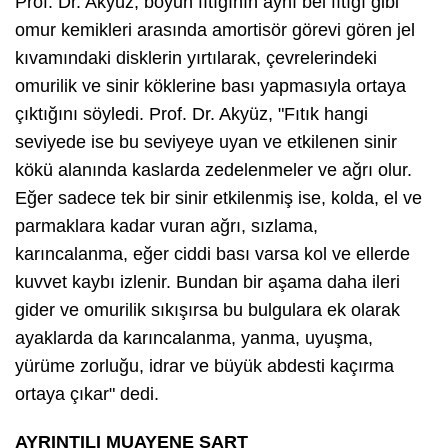
Prof. Dr. Akyüz, boyun fıtığının aynı bel fıtığı gibi
omur kemikleri arasında amortisör görevi gören jel
kıvamındaki disklerin yırtılarak, çevrelerindeki
omurilik ve sinir köklerine bası yapmasıyla ortaya
çıktığını söyledi. Prof. Dr. Akyüz, "Fıtık hangi
seviyede ise bu seviyeye uyan ve etkilenen sinir
kökü alanında kaslarda zedelenmeler ve ağrı olur.
Eğer sadece tek bir sinir etkilenmiş ise, kolda, el ve
parmaklara kadar vuran ağrı, sızlama,
karıncalanma, eğer ciddi bası varsa kol ve ellerde
kuvvet kaybı izlenir. Bundan bir aşama daha ileri
gider ve omurilik sıkışırsa bu bulgulara ek olarak
ayaklarda da karıncalanma, yanma, uyuşma,
yürüme zorluğu, idrar ve büyük abdesti kaçırma
ortaya çıkar" dedi.
AYRINTILI MUAYENE ŞART