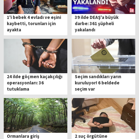
1'i bebek 4 evladı ve eşini
39 ilde DEAŞ'a büyük
kaybetti, torunları için
darbe: 361 şüpheli
ayakta
yakalandı
24 ilde göçmen kaçakçılığı
Seçim sandıkları yarın
operasyonları: 36
kuruluyor! 6 beldede
tutuklama
seçim var
Ormanlara giriş
2 suç örgütüne