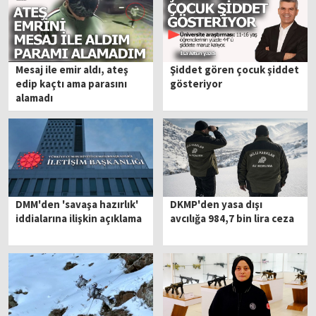
Mesaj ile emir aldı, ateş
Şiddet gören çocuk şiddet
edip kaçtı ama parasını
gösteriyor
alamadı
DMM'den 'savaşa hazırlık'
DKMP'den yasa dışı
iddialarına ilişkin açıklama
avcılığa 984,7 bin lira ceza