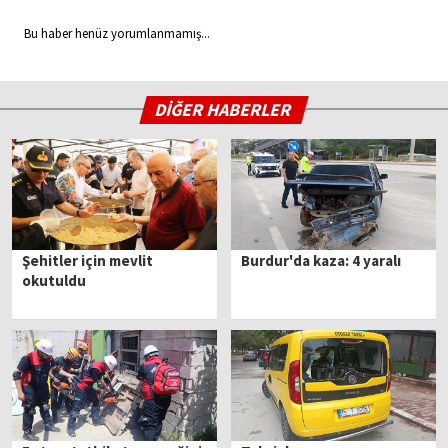
Bu haber henüz yorumlanmamış...
DİĞER HABERLER
Şehitler için mevlit
Burdur'da kaza: 4 yaralı
okutuldu