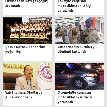
Fırtına tatbikatı gerçeğini
Taksiyle çarpışan
aratmadı
motosikletteki 2 kişi
yaralandı
Çocuk Korosu konserine
Jandarmanın kuruluş yıl
yoğun ilgi
dönümü kutlandı
Vali Bilgihan: Okullarda
Otomobille çarpışan
güvenlik öncelik
motosikletin sürücüsü
yaralandı