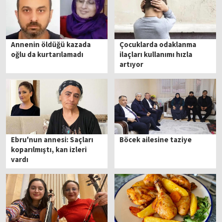
Annenin öldüğü kazada
Çocuklarda odaklanma
oğlu da kurtarılamadı
ilaçları kullanımı hızla
artıyor
Ebru'nun annesi: Saçları
Böcek ailesine taziye
koparılmıştı, kan izleri
vardı