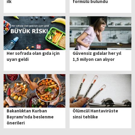
ilk
formülü bulundu
Her sofrada olan gıda için
Güvensiz gıdalar her yıl
uyarı geldi
1,5 milyon can alıyor
Bakanlıktan Kurban
Ölümcül Hantavirüste
Bayramı'nda beslenme
sinsi tehlike
önerileri